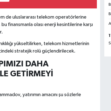
B
B
em de uluslararası telekom operatörlerine
A
 bu finansmanla olası enerji kesintilerine karşı
r.
1
klılığı yükseltilirken, telekom hizmetlerinin
S
çindeki stratejik rolü güçlendirilecek.
PIMIZI DAHA
LE GETİRMEYİ
madov, yatırımın amacını şu sözlerle