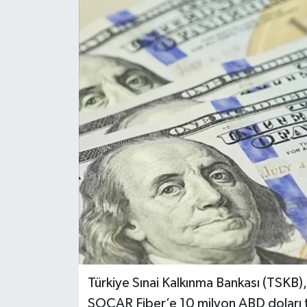
Dünya
Eğitim
Ekonomi
Emet
Foto Galeri
Gediz
Genel
Gündem
Türkiye Sınai Kalkınma Bankası (TSKB), 
SOCAR Fiber’e 10 milyon ABD doları tuta
Hisarcık