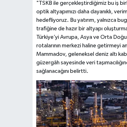
"TSKB ile gerçekleştirdiğimiz bu iş bi
Türkiye
optik altyapımızı daha dayanıklı, verim
Video Galeri
hedefliyoruz. Bu yatırım, yalnızca bugü
trafiğine de hazır bir altyapı oluşturma
Yaşam
Türkiye’yi Avrupa, Asya ve Orta Doğu a
rotalarının merkezi haline getirmeyi a
Yemek Tarifleri
Mammadov, geleneksel deniz altı kablo
güzergâh sayesinde veri taşımacılığı
sağlanacağını belirtti.