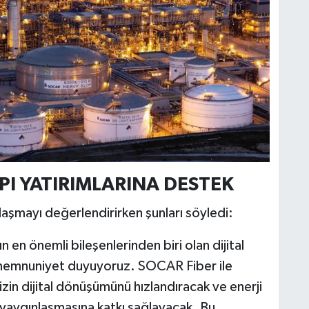
API YATIRIMLARINA DESTEK
şmayı değerlendirirken şunları söyledi:
n en önemli bileşenlerinden biri olan dijital
 memnuniyet duyuyoruz. SOCAR Fiber ile
mizin dijital dönüşümünü hızlandıracak ve enerji
n yaygınlaşmasına katkı sağlayacak. Bu