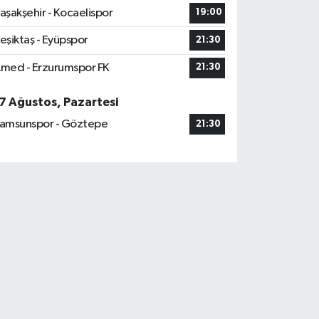
aşakşehir - Kocaelispor
19:00
eşiktaş - Eyüpspor
21:30
med - Erzurumspor FK
21:30
7 Ağustos, Pazartesi
amsunspor - Göztepe
21:30