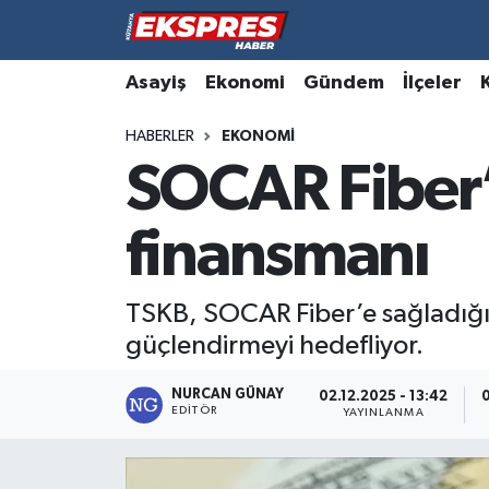
Altıntaş
Hava Durumu
Asayiş
Ekonomi
Gündem
İlçeler
HABERLER
EKONOMI
Asayiş
Trafik Durumu
SOCAR Fiber’e
Aslanapa
Süper Lig Puan Durumu ve Fikstür
finansmanı
Biyografiler
Tüm Manşetler
Bölge
Son Dakika Haberleri
TSKB, SOCAR Fiber’e sağladığı 10
güçlendirmeyi hedefliyor.
Çavdarhisar
Haber Arşivi
NURCAN GÜNAY
02.12.2025 - 13:42
0
EDITÖR
Domaniç
YAYINLANMA
Dumlupınar