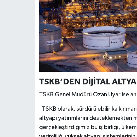
TSKB’DEN DİJİTAL ALTY
TSKB Genel Müdürü Ozan Uyar ise anla
"TSKB olarak, sürdürülebilir kalkınmanı
altyapı yatırımlarını desteklemekten
gerçekleştirdiğimiz bu iş birliği, ülke
verimliliği yüksek altyapı sistemlerini