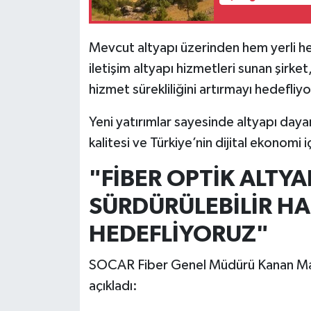
Resmi İlan
Rüya Tabirleri
Mevcut altyapı üzerinden hem yerli h
iletişim altyapı hizmetleri sunan şirket,
Sağlık
hizmet sürekliliğini artırmayı hedefliyo
Şaphane
Yeni yatırımlar sayesinde altyapı dayanı
kalitesi ve Türkiye’nin dijital ekonomi i
Simav
"FİBER OPTİK ALTYA
Siyaset
SÜRDÜRÜLEBİLİR HA
Spor
HEDEFLİYORUZ"
Tavşanlı
SOCAR Fiber Genel Müdürü Kanan Mam
açıkladı:
Teknoloji