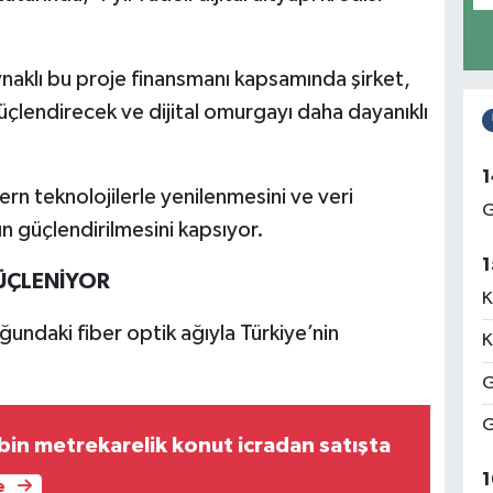
ynaklı bu proje finansmanı kapsamında şirket,
güçlendirecek ve dijital omurgayı daha dayanıklı
1
rn teknolojilerle yenilenmesini ve veri
G
ın güçlendirilmesini kapsıyor.
1
GÜÇLENİYOR
K
ndaki fiber optik ağıyla Türkiye’nin
K
G
G
bin metrekarelik konut icradan satışta
1
e