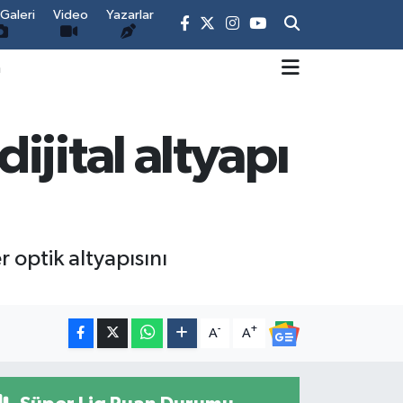
Galeri
Video
Yazarlar
m
jital altyapı
r optik altyapısını
-
+
A
A