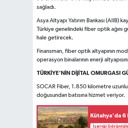
sağladı.
İlçeler
Asya Altyapı Yatırım Bankası (AIIB) ka
Köşe Yazıları
Türkiye genelindeki fiber optik ağını 
hale getirecek.
Kültür Sanat
Finansman, fiber optik altyapının mode
Kütahya
operasyon binalarının enerji altyapısın
Magazin
TÜRKİYE’NİN DİJİTAL OMURGASI 
Otomobil
SOCAR Fiber, 1.850 kilometre uzunluğu
doğusundan batısına hizmet veriyor.
Pazarlar
Kütahya'da 6 
Politika
İçeriği Görüntül