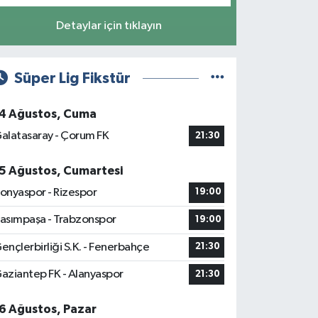
Detaylar için tıklayın
Süper Lig Fikstür
4 Ağustos, Cuma
alatasaray - Çorum FK
21:30
5 Ağustos, Cumartesi
onyaspor - Rizespor
19:00
asımpaşa - Trabzonspor
19:00
ençlerbirliği S.K. - Fenerbahçe
21:30
aziantep FK - Alanyaspor
21:30
6 Ağustos, Pazar