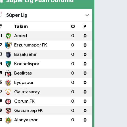
Süper Lig Puan Durumu
Süper Lig
#
Takım
O
P
1
Amed
0
0
2
Erzurumspor FK
0
0
3
Başakşehir
0
0
4
Kocaelispor
0
0
5
Beşiktaş
0
0
6
Eyüpspor
0
0
7
Galatasaray
0
0
8
Çorum FK
0
0
9
Gaziantep FK
0
0
0
Alanyaspor
0
0