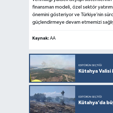
finansman modeli, özel sektör yatırıml
önemini gösteriyor ve Türkiye’nin sürd
güçlendirmeye devam etmemizi sağlı
Kaynak:
AA
EDITÖRÜN SEÇTIĞI
Kütahya Valisi 
EDITÖRÜN SEÇTIĞI
Kütahya’da büy