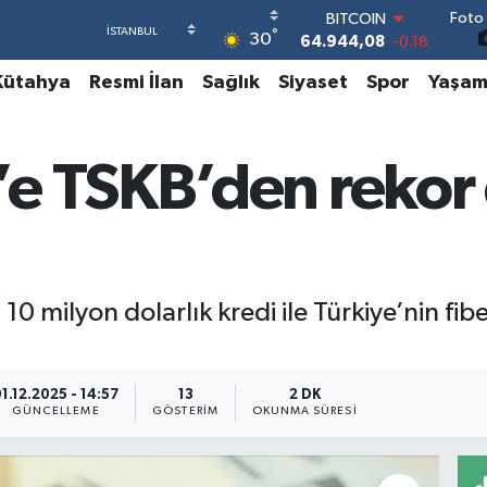
Foto 
DOLAR
°
30
47,7436
0.18
EURO
Kütahya
Resmi İlan
Sağlık
Siyaset
Spor
Yaşa
55,2510
0.32
STERLİN
64,4811
0.38
GRAM ALTIN
 TSKB’den rekor di
6660.55
0.03
BİST100
13.779
-14
BITCOIN
64.944,08
-0.18
 milyon dolarlık kredi ile Türkiye’nin fibe
1.12.2025 - 14:57
13
2 DK
GÜNCELLEME
GÖSTERIM
OKUNMA SÜRESI