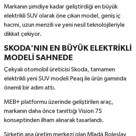
Markanın şimdiye kadar geliştirdiği en büyük
İlçeler
elektrikli SUV olarak öne çıkan model, geniş iç
hacmi, uzun menzili ve yeni nesil teknolojileriyle
Köşe Yazıları
dikkat çekiyor.
Kültür Sanat
SKODA'NIN EN BÜYÜK ELEKTRİKLİ
MODELİ SAHNEDE
Kütahya
Çekyalı otomobil üreticisi Skoda, tamamen
Magazin
elektrikli yeni SUV modeli Peaq ile ürün gamında
önemli bir adım attı.
Otomobil
MEB+ platformu üzerinde geliştirilen araç,
Pazarlar
markanın daha önce tanıttığı Vision 7S
konseptinden ilham alınarak tasarlandı.
Politika
Şirketin ana üretim merkezi olan Mladá Boleslav