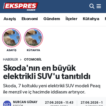
Altıntaş
Hava Durumu
Asayiş
Ekonomi
Gündem
İlçeler
Kütahya
Asayiş
Trafik Durumu
Aslanapa
Süper Lig Puan Durumu ve Fikstür
ASAYIŞ
KÜTAHYA
Biyografiler
Tüm Manşetler
HABERLER
OTOMOBIL
Bölge
Son Dakika Haberleri
Skoda'nın en büyük
elektrikli SUV'u tanıtıldı
Çavdarhisar
Haber Arşivi
Skoda, 7 koltuklu yeni elektrikli SUV modeli Peaq
Domaniç
ile menzil ve iç hacimde iddiasını artırıyor.
Dumlupınar
NURCAN GÜNAY
27.06.2026 - 11:43
27.06.2026 - 12
EDITÖR