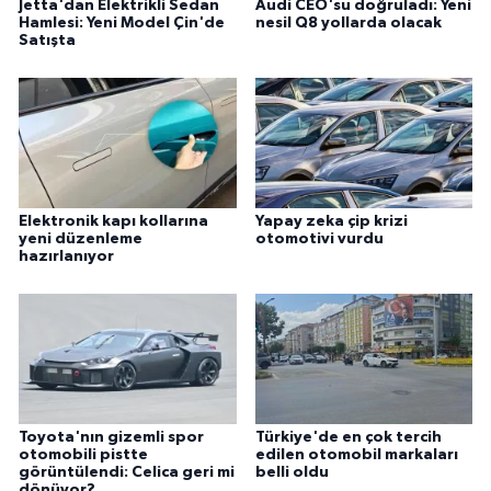
Jetta'dan Elektrikli Sedan
Audi CEO'su doğruladı: Yeni
Hamlesi: Yeni Model Çin'de
nesil Q8 yollarda olacak
Satışta
Elektronik kapı kollarına
Yapay zeka çip krizi
yeni düzenleme
otomotivi vurdu
hazırlanıyor
Toyota'nın gizemli spor
Türkiye'de en çok tercih
otomobili pistte
edilen otomobil markaları
görüntülendi: Celica geri mi
belli oldu
dönüyor?