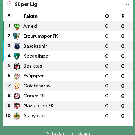
Süper Lig
#
Takım
O
P
1
Amed
0
0
2
Erzurumspor FK
0
0
3
Başakşehir
0
0
4
Kocaelispor
0
0
5
Beşiktaş
0
0
6
Eyüpspor
0
0
7
Galatasaray
0
0
8
Çorum FK
0
0
9
Gaziantep FK
0
0
10
Alanyaspor
0
0
Detaylar için tıklayın