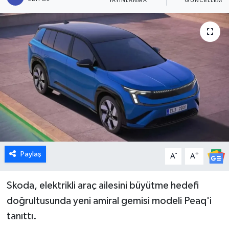
YAYINLANMA
GÜNCELLEME
Dünya
Eğitim
Ekonomi
Emet
Foto Galeri
Gediz
Paylaş
-
+
A
A
Genel
Skoda, elektrikli araç ailesini büyütme hedefi
doğrultusunda yeni amiral gemisi modeli Peaq'i
Gündem
tanıttı.
Hisarcık