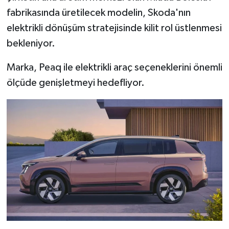
Resmi İlan
fabrikasında üretilecek modelin, Skoda'nın
elektrikli dönüşüm stratejisinde kilit rol üstlenmesi
Rüya Tabirleri
bekleniyor.
Sağlık
Marka, Peaq ile elektrikli araç seçeneklerini önemli
Şaphane
ölçüde genişletmeyi hedefliyor.
Simav
Siyaset
Spor
Tavşanlı
Teknoloji