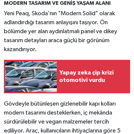
MODERN TASARIM VE GENİŞ YAŞAM ALANI
Türkiye
Yeni Peaq, Skoda'nın "Modern Solid" olarak
Video Galeri
adlandırdığı tasarım anlayışını taşıyor. Ön
bölümde yer alan aydınlatmalı panel ve dikey
Yaşam
tasarım detayları araca güçlü bir görünüm
kazandırıyor.
Yemek Tarifleri
Yapay zeka çip krizi
otomotivi vurdu
Gövdeyle bütünleşen gizlenebilir kapı kolları
modern tasarımı desteklerken, iç mekânda
sürdürülebilir ve vegan malzemeler tercih
ediliyor. Araç, kullanıcıların ihtiyaçlarına göre 5