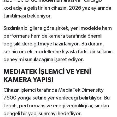
sızdırıldı. Q16U model numarası ve “chicago”
kod adıyla geliştirilen cihazın, 2026 yaz aylarında
İlçeler
tanıtılması bekleniyor.
Köşe Yazıları
Sızdırılan bilgilere göre şirket, yeni modelde hem
performans hem de kamera tarafında önemli
Kültür Sanat
değişikliklere gitmeye hazırlanıyor. Bu durum,
serinin önceki modellerine kıyasla farklı bir kullanıcı
Kütahya
deneyimi sunulacağına işaret ediyor.
Magazin
MEDIATEK İŞLEMCİ VE YENİ
KAMERA YAPISI
Otomobil
Cihazın işlemci tarafında MediaTek Dimensity
Pazarlar
7500 yonga setine yer verileceği belirtiliyor. Bu
Politika
tercih, performans ve enerji verimliliği açısından
dengeli bir yapı sunmayı hedefliyor.