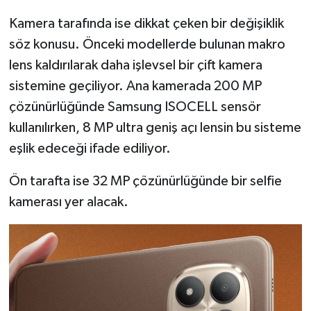
Resmi İlan
Kamera tarafında ise dikkat çeken bir değişiklik
Rüya Tabirleri
söz konusu. Önceki modellerde bulunan makro
lens kaldırılarak daha işlevsel bir çift kamera
Sağlık
sistemine geçiliyor. Ana kamerada 200 MP
çözünürlüğünde Samsung ISOCELL sensör
Şaphane
kullanılırken, 8 MP ultra geniş açı lensin bu sisteme
Simav
eşlik edeceği ifade ediliyor.
Ön tarafta ise 32 MP çözünürlüğünde bir selfie
Siyaset
kamerası yer alacak.
Spor
Tavşanlı
Teknoloji