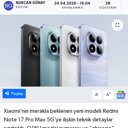
NURCAN GÜNAY
24.04.2026 - 16:04
28
EDITÖR
YAYINLANMA
GÖSTERIM
O
Dünya
Eğitim
Ekonomi
Emet
Foto Galeri
Gediz
Paylaş
-
+
A
A
Genel
Xiaomi’nin merakla beklenen yeni modeli Redmi
Gündem
Note 17 Pro Max 5G’ye ilişkin teknik detaylar
Hisarcık