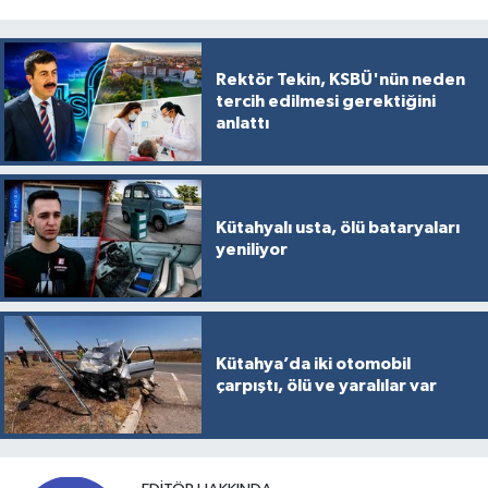
Rektör Tekin, KSBÜ'nün neden
tercih edilmesi gerektiğini
anlattı
Kütahyalı usta, ölü bataryaları
yeniliyor
Kütahya’da iki otomobil
çarpıştı, ölü ve yaralılar var