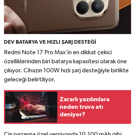
Türkiye
Video Galeri
Yaşam
DEV BATARYA VE HIZLI ŞARJ DESTEĞİ
Yemek Tarifleri
Redmi Note 17 Pro Max’in en dikkat çekici
özelliklerinden biri batarya kapasitesi olarak öne
çıkıyor. Cihazın 100W hızlı şarj desteğiyle birlikte
geleceği belirtiliyor.
Zararlı yazılımlara
neden truva atı
deniyor?
Çin pazarına özel versiyonda 10.100 mAh gibi