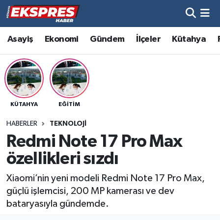
Altıntaş
Hava Durumu
Asayiş
Ekonomi
Gündem
İlçeler
Kütahya
Asayiş
Trafik Durumu
Aslanapa
Süper Lig Puan Durumu ve Fikstür
KÜTAHYA
EĞITIM
Biyografiler
Tüm Manşetler
HABERLER
TEKNOLOJI
Bölge
Son Dakika Haberleri
Redmi Note 17 Pro Max
özellikleri sızdı
Çavdarhisar
Haber Arşivi
Xiaomi’nin yeni modeli Redmi Note 17 Pro Max,
Domaniç
güçlü işlemcisi, 200 MP kamerası ve dev
bataryasıyla gündemde.
Dumlupınar