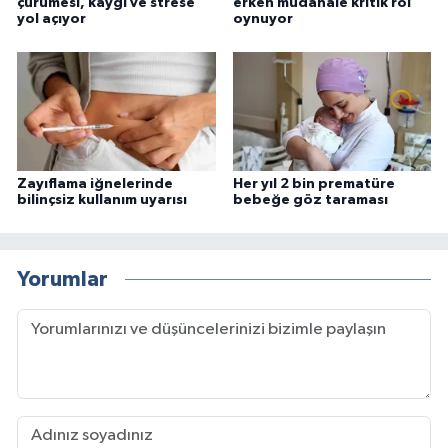
çürümesi, kaygı ve strese
erken müdahale kritik rol
yol açıyor
oynuyor
Zayıflama iğnelerinde
Her yıl 2 bin prematüre
bilinçsiz kullanım uyarısı
bebeğe göz taraması
Yorumlar