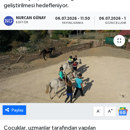
geliştirilmesi hedefleniyor.
Dünya
NURCAN GÜNAY
06.07.2026 - 11:50
06.07.2026 - 12
EDITÖR
YAYINLANMA
GÜNCELLEME
Eğitim
Ekonomi
Emet
Foto Galeri
Gediz
Genel
Paylaş
-
+
A
A
Gündem
Çocuklar, uzmanlar tarafından yapılan
Hisarcık