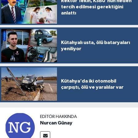
Rektör Tekin, KSBÜ'nün neden
tercih edilmesi gerektiğini
anlattı
Kütahyalı usta, ölü bataryaları
yeniliyor
Kütahya’da iki otomobil
çarpıştı, ölü ve yaralılar var
EDITÖR HAKKINDA
Nurcan Günay