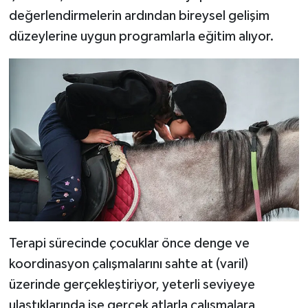
değerlendirmelerin ardından bireysel gelişim
İlçeler
düzeylerine uygun programlarla eğitim alıyor.
Köşe Yazıları
Kültür Sanat
Kütahya
Magazin
Otomobil
Pazarlar
Terapi sürecinde çocuklar önce denge ve
koordinasyon çalışmalarını sahte at (varil)
Politika
üzerinde gerçekleştiriyor, yeterli seviyeye
ulaştıklarında ise gerçek atlarla çalışmalara