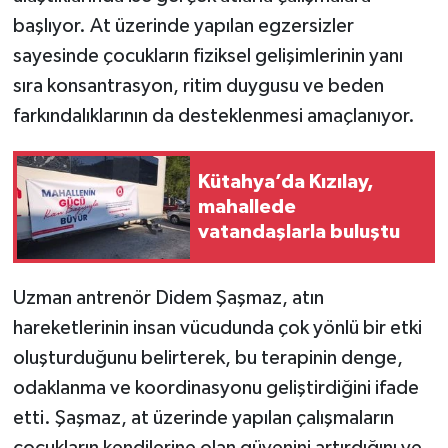
Resmi İlan
başlıyor. At üzerinde yapılan egzersizler
sayesinde çocukların fiziksel gelişimlerinin yanı
Rüya Tabirleri
sıra konsantrasyon, ritim duygusu ve beden
Sağlık
farkındalıklarının da desteklenmesi amaçlanıyor.
Şaphane
Kütahya’da Kızılay,
mahallede
Simav
vatandaşlarla buluştu
Siyaset
Uzman antrenör Didem Şaşmaz, atın
Spor
hareketlerinin insan vücudunda çok yönlü bir etki
oluşturduğunu belirterek, bu terapinin denge,
Tavşanlı
odaklanma ve koordinasyonu geliştirdiğini ifade
Teknoloji
etti. Şaşmaz, at üzerinde yapılan çalışmaların