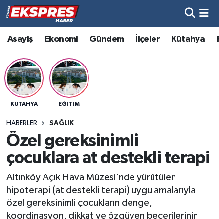
Altıntaş
Hava Durumu
Asayiş
Ekonomi
Gündem
İlçeler
Kütahya
Asayiş
Trafik Durumu
Aslanapa
Süper Lig Puan Durumu ve Fikstür
KÜTAHYA
EĞITIM
Biyografiler
Tüm Manşetler
HABERLER
SAĞLIK
Bölge
Son Dakika Haberleri
Özel gereksinimli
çocuklara at destekli terapi
Çavdarhisar
Haber Arşivi
Altınköy Açık Hava Müzesi'nde yürütülen
Domaniç
hipoterapi (at destekli terapi) uygulamalarıyla
özel gereksinimli çocukların denge,
Dumlupınar
koordinasyon, dikkat ve özgüven becerilerinin