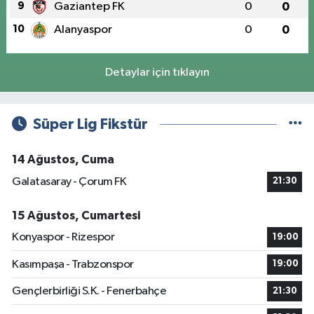
9
Gaziantep FK
0
0
10
Alanyaspor
0
0
Detaylar için tıklayın
Süper Lig Fikstür
14 Ağustos, Cuma
Galatasaray - Çorum FK
21:30
15 Ağustos, Cumartesi
Konyaspor - Rizespor
19:00
Kasımpaşa - Trabzonspor
19:00
Gençlerbirliği S.K. - Fenerbahçe
21:30