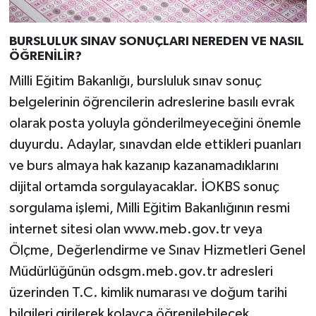
Türkiye
BURSLULUK SINAV SONUÇLARI NEREDEN VE NASIL
Video Galeri
ÖĞRENİLİR?
Milli Eğitim Bakanlığı, bursluluk sınav sonuç
Yaşam
belgelerinin öğrencilerin adreslerine basılı evrak
Yemek Tarifleri
olarak posta yoluyla gönderilmeyeceğini önemle
duyurdu. Adaylar, sınavdan elde ettikleri puanları
ve burs almaya hak kazanıp kazanamadıklarını
dijital ortamda sorgulayacaklar. İOKBS sonuç
sorgulama işlemi, Milli Eğitim Bakanlığının resmi
internet sitesi olan www.meb.gov.tr veya
Ölçme, Değerlendirme ve Sınav Hizmetleri Genel
Müdürlüğünün odsgm.meb.gov.tr adresleri
üzerinden T.C. kimlik numarası ve doğum tarihi
bilgileri girilerek kolayca öğrenilebilecek.