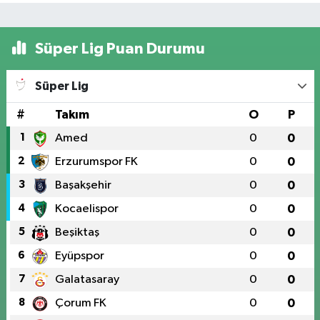
Süper Lig Puan Durumu
Süper Lig
#
Takım
O
P
1
Amed
0
0
2
Erzurumspor FK
0
0
3
Başakşehir
0
0
4
Kocaelispor
0
0
5
Beşiktaş
0
0
6
Eyüpspor
0
0
7
Galatasaray
0
0
8
Çorum FK
0
0