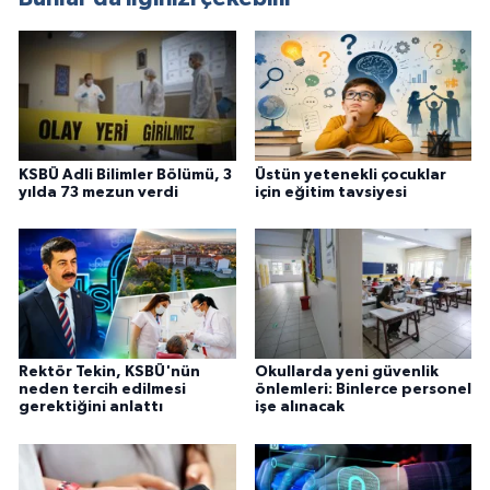
KSBÜ Adli Bilimler Bölümü, 3
Üstün yetenekli çocuklar
yılda 73 mezun verdi
için eğitim tavsiyesi
Rektör Tekin, KSBÜ'nün
Okullarda yeni güvenlik
neden tercih edilmesi
önlemleri: Binlerce personel
gerektiğini anlattı
işe alınacak