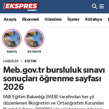
Altıntaş
Hava Durumu
Asayiş
Ekonomi
Gündem
İlçeler
Kütahya
Asayiş
Trafik Durumu
Aslanapa
Süper Lig Puan Durumu ve Fikstür
ASAYIŞ
KÜTAHYA
Biyografiler
Tüm Manşetler
HABERLER
EĞITIM
Bölge
Son Dakika Haberleri
Meb.gov.tr bursluluk sınavı
sonuçları öğrenme sayfası
Çavdarhisar
Haber Arşivi
2026
Domaniç
Milli Eğitim Bakanlığı (MEB) tarafından her yıl
düzenlenen İlköğretim ve Ortaöğretim Kurumları
Dumlupınar