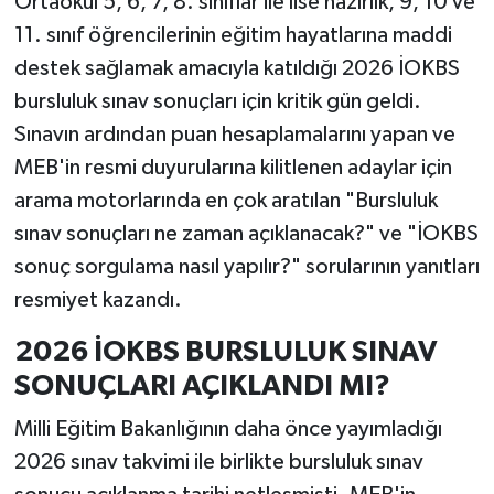
Ortaokul 5, 6, 7, 8. sınıflar ile lise hazırlık, 9, 10 ve
11. sınıf öğrencilerinin eğitim hayatlarına maddi
İlçeler
destek sağlamak amacıyla katıldığı 2026 İOKBS
bursluluk sınav sonuçları için kritik gün geldi.
Köşe Yazıları
Sınavın ardından puan hesaplamalarını yapan ve
Kültür Sanat
MEB'in resmi duyurularına kilitlenen adaylar için
arama motorlarında en çok aratılan "Bursluluk
Kütahya
sınav sonuçları ne zaman açıklanacak?" ve "İOKBS
sonuç sorgulama nasıl yapılır?" sorularının yanıtları
Magazin
resmiyet kazandı.
Otomobil
2026 İOKBS BURSLULUK SINAV
SONUÇLARI AÇIKLANDI MI?
Pazarlar
Milli Eğitim Bakanlığının daha önce yayımladığı
Politika
2026 sınav takvimi ile birlikte bursluluk sınav