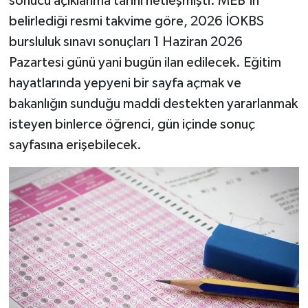
sonucu açıklanma tarihi netleşmişti. MEB'in
Resmi İlan
belirlediği resmi takvime göre, 2026 İOKBS
Rüya Tabirleri
bursluluk sınavı sonuçları 1 Haziran 2026
Pazartesi günü yani bugün ilan edilecek. Eğitim
Sağlık
hayatlarında yepyeni bir sayfa açmak ve
bakanlığın sunduğu maddi destekten yararlanmak
Şaphane
isteyen binlerce öğrenci, gün içinde sonuç
sayfasına erişebilecek.
Simav
Siyaset
Spor
Tavşanlı
Teknoloji