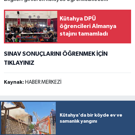
Kütahya DPÜ
öğrencileri Almanya
stajını tamamladı
SINAV SONUÇLARINI ÖĞRENMEK İÇİN
TIKLAYINIZ
Kaynak:
HABER MERKEZİ
Kütahya'da bir köyde ev ve
samanlık yangını