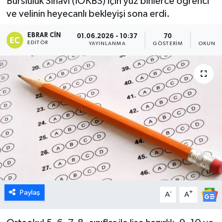
Bursluluk Sınavı (İOKBS) için yüz binlerce öğrenci
ve velinin heyecanlı bekleyişi sona erdi.
Dünya
EBRAR CIN
01.06.2026 - 10:37
70
1
Eğitim
EDITÖR
YAYINLANMA
GÖSTERIM
OKUNMA
Ekonomi
Emet
Foto Galeri
Gediz
Genel
Paylaş
-
+
Gündem
A
A
Hisarcık