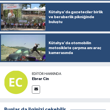
Kütahya'da gazeteciler birlik
ve beraberlik pikniğinde
buluştu
Kütahya'da otomobilin
motosiklete çarpma anı araç
kamerasında
EDITÖR HAKKINDA
Ebrar Cin
Bunlar da ilginizi çekebilir