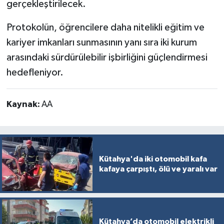
gerçekleştirilecek.
Türkiye
Protokolün, öğrencilere daha nitelikli eğitim ve
Video Galeri
kariyer imkanları sunmasının yanı sıra iki kurum
arasındaki sürdürülebilir işbirliğini güçlendirmesi
Yaşam
hedefleniyor.
Yemek Tarifleri
Kaynak:
AA
Kütahya'da iki otomobil kafa
kafaya çarpıştı, ölü ve yaralı var
Kütahya’da otomobil elektrikli