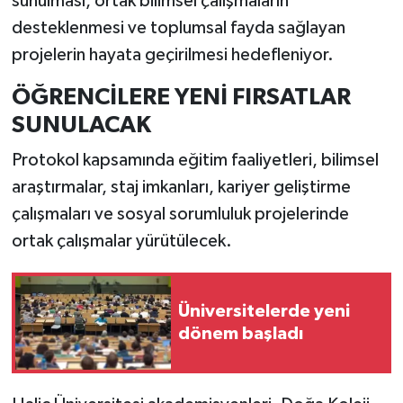
sunulması, ortak bilimsel çalışmaların
desteklenmesi ve toplumsal fayda sağlayan
İlçeler
projelerin hayata geçirilmesi hedefleniyor.
Köşe Yazıları
ÖĞRENCİLERE YENİ FIRSATLAR
SUNULACAK
Kültür Sanat
Protokol kapsamında eğitim faaliyetleri, bilimsel
Kütahya
araştırmalar, staj imkanları, kariyer geliştirme
çalışmaları ve sosyal sorumluluk projelerinde
Magazin
ortak çalışmalar yürütülecek.
Otomobil
Üniversitelerde yeni
Pazarlar
dönem başladı
Politika