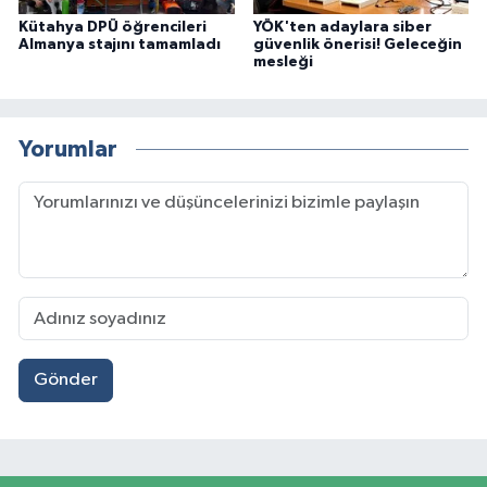
Kütahya DPÜ öğrencileri
YÖK'ten adaylara siber
Almanya stajını tamamladı
güvenlik önerisi! Geleceğin
mesleği
Yorumlar
Gönder