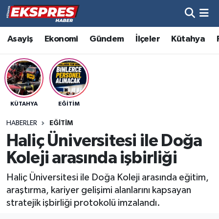
Altıntaş
Hava Durumu
Asayiş
Ekonomi
Gündem
İlçeler
Kütahya
Asayiş
Trafik Durumu
Aslanapa
Süper Lig Puan Durumu ve Fikstür
KÜTAHYA
EĞITIM
Biyografiler
Tüm Manşetler
HABERLER
EĞITIM
Bölge
Son Dakika Haberleri
Haliç Üniversitesi ile Doğa
Koleji arasında işbirliği
Çavdarhisar
Haber Arşivi
Haliç Üniversitesi ile Doğa Koleji arasında eğitim,
Domaniç
araştırma, kariyer gelişimi alanlarını kapsayan
stratejik işbirliği protokolü imzalandı.
Dumlupınar