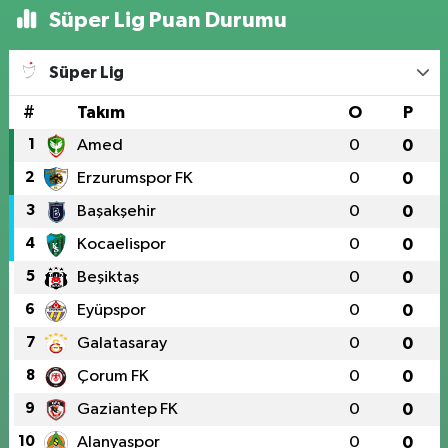
Süper Lig Puan Durumu
Süper Lig
#
Takım
O
P
1
Amed
0
0
2
Erzurumspor FK
0
0
3
Başakşehir
0
0
4
Kocaelispor
0
0
5
Beşiktaş
0
0
6
Eyüpspor
0
0
7
Galatasaray
0
0
8
Çorum FK
0
0
9
Gaziantep FK
0
0
10
Alanyaspor
0
0