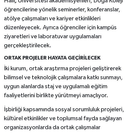
Haliç Üniversitesi akademisyenleri, Doğa Koleji
Resmi İlan
öğrencilerine yönelik seminerler, konferanslar,
Rüya Tabirleri
atölye çalışmaları ve kariyer etkinlikleri
düzenleyecek. Ayrıca öğrenciler için kampüs
Sağlık
ziyaretleri ve laboratuvar uygulamaları
gerçekleştirilecek.
Şaphane
ORTAK PROJELER HAYATA GEÇİRİLECEK
Simav
İki kurum, ortak araştırma projeleri geliştirerek
bilimsel ve teknolojik çalışmalara katkı sunmayı,
Siyaset
uygun alanlarda staj ve uygulamalı eğitim
Spor
faaliyetlerini birlikte yürütmeyi amaçlıyor.
Tavşanlı
İşbirliği kapsamında sosyal sorumluluk projeleri,
kültürel etkinlikler ve toplumsal fayda sağlayan
Teknoloji
organizasyonlarda da ortak çalışmalar