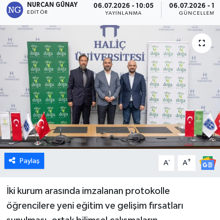
NURCAN GÜNAY
06.07.2026 - 10:05
06.07.2026 - 12
EDITÖR
YAYINLANMA
GÜNCELLEME
Dünya
Eğitim
Ekonomi
Emet
Foto Galeri
Gediz
Paylaş
-
+
A
A
Genel
İki kurum arasında imzalanan protokolle
Gündem
öğrencilere yeni eğitim ve gelişim fırsatları
Hisarcık