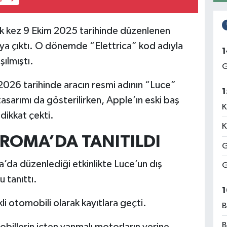
 ilk kez 9 Ekim 2025 tarihinde düzenlenen
ya çıktı. O dönemde “Elettrica” kod adıyla
1
şılmıştı.
G
 2026 tarihinde aracın resmi adının “Luce”
1
asarımı da gösterilirken, Apple’ın eski baş
K
i dikkat çekti.
K
ROMA’DA TANITILDI
G
’da düzenlediği etkinlikte Luce’un dış
G
 tanıttı.
1
kli otomobili olarak kayıtlara geçti.
B
B
omobillerin içten yanmalı motorların yerine