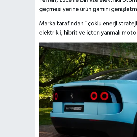
Resmi İlan
geçmesi yerine ürün gamını genişletmek
Rüya Tabirleri
Marka tarafından “çoklu enerji stratej
elektrikli, hibrit ve içten yanmalı motor
Sağlık
Şaphane
Simav
Siyaset
Spor
Tavşanlı
Teknoloji