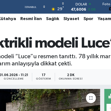
Foto 
DOLAR
°
29
47,6006
0.06
EURO
Kütahya
Resmi İlan
Sağlık
Siyaset
Spor
Yaşa
55,0250
0.02
STERLİN
64,2398
0.2
GRAM ALTIN
ektrikli modeli Luce’
6513.94
0.32
BİST100
13.768
48
modeli “Luce”u resmen tanıttı. 78 yıllık mar
BITCOIN
64.602,05
0.69
rım anlayışıyla dikkat çekti.
01.06.2026 - 11:21
17
2 DK
GÜNCELLEME
GÖSTERIM
OKUNMA SÜRESI