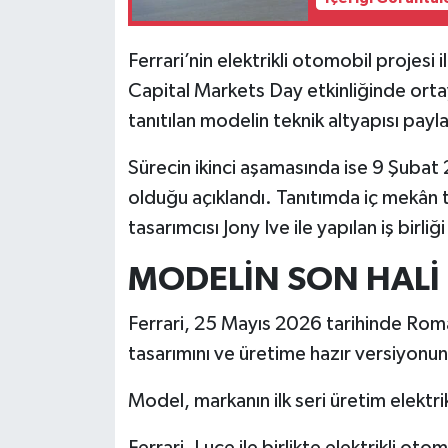
İlçeler
Ferrari’nin elektrikli otomobil projesi
Capital Markets Day etkinliğinde orta
Köşe Yazıları
tanıtılan modelin teknik altyapısı payla
Kültür Sanat
Sürecin ikinci aşamasında ise 9 Şubat
olduğu açıklandı. Tanıtımda iç mekân t
Kütahya
tasarımcısı Jony Ive ile yapılan iş birliğ
Magazin
MODELİN SON HALİ 
Otomobil
Ferrari, 25 Mayıs 2026 tarihinde Roma
tasarımını ve üretime hazır versiyonunu
Pazarlar
Model, markanın ilk seri üretim elektri
Politika
Ferrari, Luce ile birlikte elektrikli ot