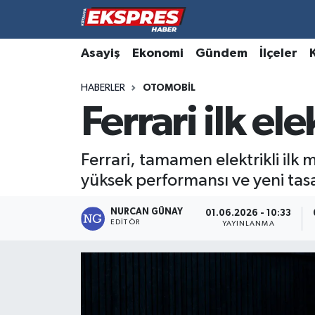
Altıntaş
Hava Durumu
Asayiş
Ekonomi
Gündem
İlçeler
HABERLER
OTOMOBIL
Asayiş
Trafik Durumu
Ferrari ilk el
Aslanapa
Süper Lig Puan Durumu ve Fikstür
Ferrari, tamamen elektrikli ilk 
Biyografiler
Tüm Manşetler
yüksek performansı ve yeni tasa
Bölge
Son Dakika Haberleri
NURCAN GÜNAY
01.06.2026 - 10:33
EDITÖR
YAYINLANMA
Çavdarhisar
Haber Arşivi
Domaniç
Dumlupınar