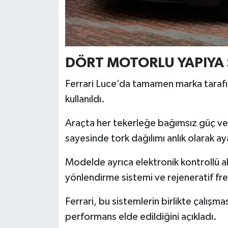
Türkiye
Video Galeri
DÖRT MOTORLU YAPIYA 
Yaşam
Ferrari Luce’da tamamen marka tarafında
Yemek Tarifleri
kullanıldı.
Araçta her tekerleğe bağımsız güç ve
sayesinde tork dağılımı anlık olarak ay
Modelde ayrıca elektronik kontrollü a
yönlendirme sistemi ve rejeneratif fren
Ferrari, bu sistemlerin birlikte çalışm
performans elde edildiğini açıkladı.