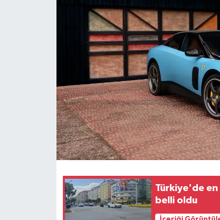
Dünya
Eğitim
Ekonomi
Emet
Foto Galeri
Gediz
Genel
Türkiye'de en
Gündem
belli oldu
Hisarcık
İçeriği Görüntül