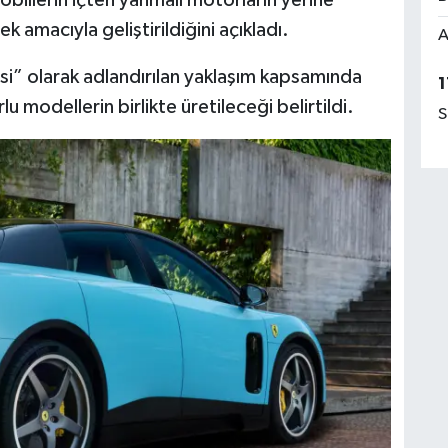
 amacıyla geliştirildiğini açıkladı.
A
isi” olarak adlandırılan yaklaşım kapsamında
1
lu modellerin birlikte üretileceği belirtildi.
S