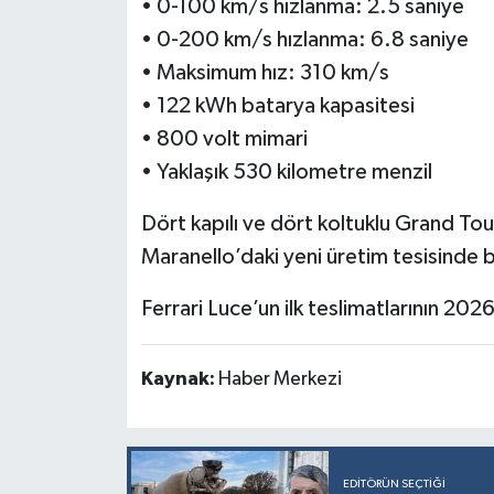
• 0-100 km/s hızlanma: 2.5 saniye
• 0-200 km/s hızlanma: 6.8 saniye
• Maksimum hız: 310 km/s
• 122 kWh batarya kapasitesi
• 800 volt mimari
• Yaklaşık 530 kilometre menzil
Dört kapılı ve dört koltuklu Grand Tour
Maranello’daki yeni üretim tesisinde ba
Ferrari Luce’un ilk teslimatlarının 202
Kaynak:
Haber Merkezi
EDITÖRÜN SEÇTIĞI