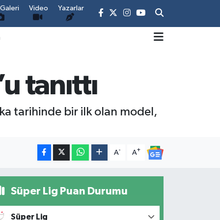
Galeri
Video
Yazarlar
m
u tanıttı
ka tarihinde bir ilk olan model,
-
+
A
A
Süper Lig Puan Durumu
Süper Lig