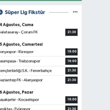
Süper Lig Fikstür
4 Ağustos, Cuma
alatasaray - Çorum FK
21:30
5 Ağustos, Cumartesi
onyaspor - Rizespor
19:00
asımpaşa - Trabzonspor
19:00
ençlerbirliği S.K. - Fenerbahçe
21:30
aziantep FK - Alanyaspor
21:30
6 Ağustos, Pazar
aşakşehir - Kocaelispor
19:00
eşiktaş - Eyüpspor
21:30