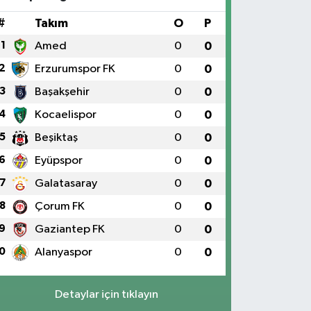
#
Takım
O
P
1
Amed
0
0
2
Erzurumspor FK
0
0
3
Başakşehir
0
0
4
Kocaelispor
0
0
5
Beşiktaş
0
0
6
Eyüpspor
0
0
7
Galatasaray
0
0
8
Çorum FK
0
0
9
Gaziantep FK
0
0
0
Alanyaspor
0
0
Detaylar için tıklayın