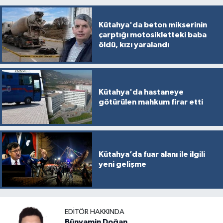
Kütahya'da beton mikserinin
çarptığı motosikletteki baba
öldü, kızı yaralandı
Kütahya'da hastaneye
götürülen mahkum firar etti
Kütahya’da fuar alanı ile ilgili
yeni gelişme
EDITÖR HAKKINDA
Bünyamin Doğan