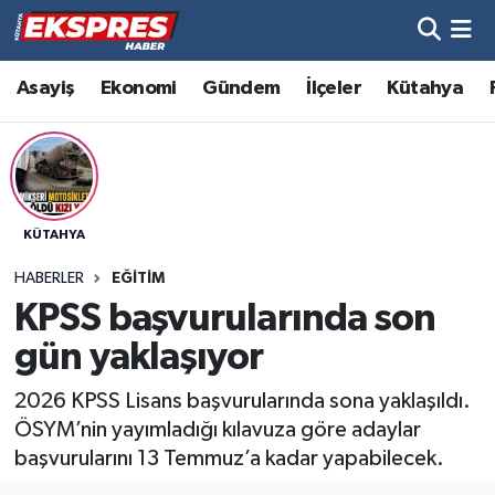
Altıntaş
Hava Durumu
Asayiş
Ekonomi
Gündem
İlçeler
Kütahya
Asayiş
Trafik Durumu
Aslanapa
Süper Lig Puan Durumu ve Fikstür
KÜTAHYA
Biyografiler
Tüm Manşetler
HABERLER
EĞITIM
Bölge
Son Dakika Haberleri
KPSS başvurularında son
gün yaklaşıyor
Çavdarhisar
Haber Arşivi
2026 KPSS Lisans başvurularında sona yaklaşıldı.
Domaniç
ÖSYM’nin yayımladığı kılavuza göre adaylar
başvurularını 13 Temmuz’a kadar yapabilecek.
Dumlupınar