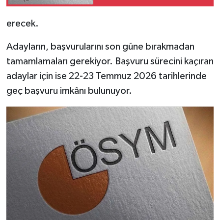
Resmi İlan
erecek.
Rüya Tabirleri
Adayların, başvurularını son güne bırakmadan
Sağlık
tamamlamaları gerekiyor. Başvuru sürecini kaçıran
adaylar için ise 22-23 Temmuz 2026 tarihlerinde
Şaphane
geç başvuru imkânı bulunuyor.
Simav
Siyaset
Spor
Tavşanlı
Teknoloji