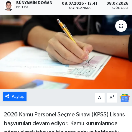
BÜNYAMIN DOĞAN
08.07.2026 - 13:41
08.07.2026 -
EDITÖR
YAYINLANMA
GÜNCELLE
Dünya
Eğitim
Ekonomi
Emet
Foto Galeri
Gediz
Paylaş
-
+
A
A
Genel
2026 Kamu Personel Seçme Sınavı (KPSS) Lisans
Gündem
başvuruları devam ediyor. Kamu kurumlarında
Hisarcık