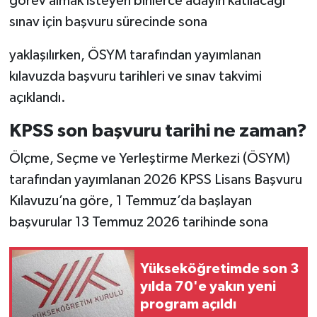
görev almak isteyen binlerce adayın katılacağı
sınav için başvuru sürecinde sona
İlçeler
yaklaşılırken, ÖSYM tarafından yayımlanan
Köşe Yazıları
kılavuzda başvuru tarihleri ve sınav takvimi
açıklandı.
Kültür Sanat
KPSS son başvuru tarihi ne zaman?
Kütahya
Ölçme, Seçme ve Yerleştirme Merkezi (ÖSYM)
Magazin
tarafından yayımlanan 2026 KPSS Lisans Başvuru
Kılavuzu’na göre, 1 Temmuz’da başlayan
Otomobil
başvurular 13 Temmuz 2026 tarihinde sona
Pazarlar
Yükseköğretimde son 3
yılda 70'e yakın yeni
Politika
program açıldı