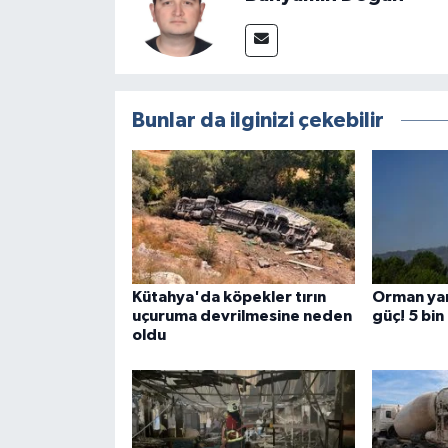
Türkiye
Video Galeri
Bunlar da ilginizi çekebilir
Yaşam
Yemek Tarifleri
Kütahya'da köpekler tırın
Orman yan
uçuruma devrilmesine neden
güç! 5 bi
oldu