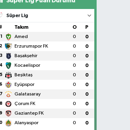
Süper Lig Puan Durumu
Süper Lig
#
Takım
O
P
1
Amed
0
0
2
Erzurumspor FK
0
0
3
Başakşehir
0
0
4
Kocaelispor
0
0
5
Beşiktaş
0
0
6
Eyüpspor
0
0
7
Galatasaray
0
0
8
Çorum FK
0
0
9
Gaziantep FK
0
0
0
Alanyaspor
0
0