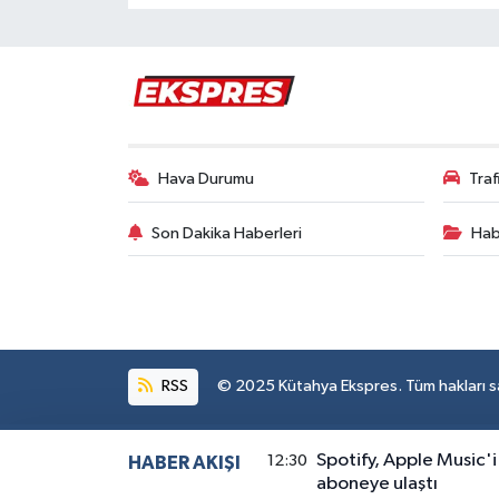
Hava Durumu
Tra
Son Dakika Haberleri
Hab
RSS
© 2025 Kütahya Ekspres. Tüm hakları sak
Spotify, Apple Music'i
12:30
HABER AKIŞI
aboneye ulaştı