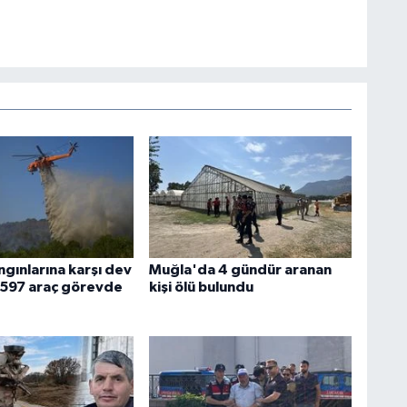
gınlarına karşı dev
Muğla'da 4 gündür aranan
n 597 araç görevde
kişi ölü bulundu