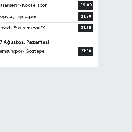
aşakşehir - Kocaelispor
19:00
eşiktaş - Eyüpspor
21:30
med - Erzurumspor FK
21:30
7 Ağustos, Pazartesi
amsunspor - Göztepe
21:30