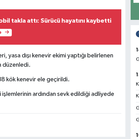
il takla attı: Sürücü hayatını kaybetti
e
1
ri, yasa dışı kenevir ekimi yaptığı belirlenen
G
n düzenledi.
1
8 kök kenevir ele geçirildi.
K
 işlemlerinin ardından sevk edildiği adliyede
K
G
G
1