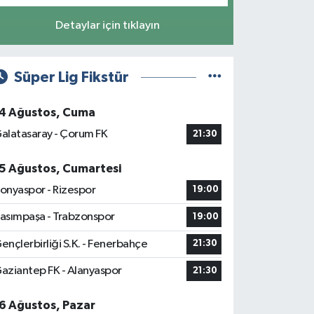
Detaylar için tıklayın
Süper Lig Fikstür
4 Ağustos, Cuma
alatasaray - Çorum FK
21:30
5 Ağustos, Cumartesi
onyaspor - Rizespor
19:00
asımpaşa - Trabzonspor
19:00
ençlerbirliği S.K. - Fenerbahçe
21:30
aziantep FK - Alanyaspor
21:30
6 Ağustos, Pazar