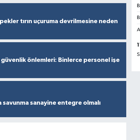
B
B
pekler tırın uçuruma devrilmesine neden
A
1
S
 güvenlik önlemleri: Binlerce personel işe
a savunma sanayine entegre olmalı