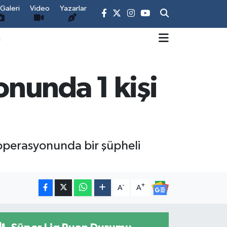
Galeri
Video
Yazarlar
m
nunda 1 kişi
 operasyonunda bir şüpheli
-
+
A
A