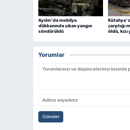
Aydın'da mobilya
Kütahya'd
dükkanında çıkan yangın
çarptığı 
söndürüldü
öldü, kızı
Yorumlar
Gönder