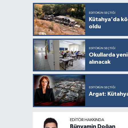
Resmi İlan
EDITÖRÜN SEÇTIĞI
Rüya Tabirleri
Kütahya'da kö
oldu
Sağlık
Şaphane
EDITÖRÜN SEÇTIĞI
Okullarda yeni
Simav
alınacak
Siyaset
EDITÖRÜN SEÇTIĞI
Spor
Argat: Kütahy
Tavşanlı
Teknoloji
EDITÖR HAKKINDA
Bünyamin Doğan