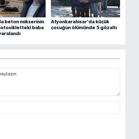
a beton mikserinin
Afyonkarahisar’da küçük
motosikletteki baba
çocuğun ölümünde 5 gözaltı
 yaralandı