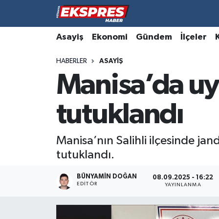
Altıntaş
Hava Durumu
Asayiş
Ekonomi
Gündem
İlçeler
HABERLER
ASAYIŞ
Asayiş
Trafik Durumu
Manisa’da uy
Aslanapa
Süper Lig Puan Durumu ve Fikstür
tutuklandı
Biyografiler
Tüm Manşetler
Bölge
Son Dakika Haberleri
Manisa’nın Salihli ilçesinde j
tutuklandı.
Çavdarhisar
Haber Arşivi
BÜNYAMIN DOĞAN
08.09.2025 - 16:22
EDITÖR
Domaniç
YAYINLANMA
Dumlupınar