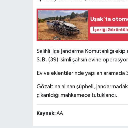
İlçeler
Uşak'ta otomob
Köşe Yazıları
İçeriği Görüntül
Kültür Sanat
Salihli İlçe Jandarma Komutanlığı ekiple
Kütahya
S.B. (39) isimli şahsın evine operasyo
Magazin
Ev ve eklentilerinde yapılan aramada 3
Otomobil
Gözaltına alınan şüpheli, jandarmadaki
çıkarıldığı mahkemece tutuklandı.
Pazarlar
Kaynak:
AA
Politika