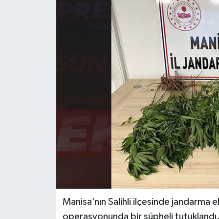
Dünya
Eğitim
Ekonomi
Emet
Foto Galeri
Gediz
Genel
Gündem
Manisa’nın Salihli ilçesinde jandarma 
operasyonunda bir şüpheli tutuklandı
Hisarcık