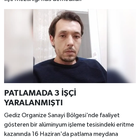
Resmi İlan
Rüya Tabirleri
Sağlık
Şaphane
Simav
Siyaset
PATLAMADA 3 İŞÇİ
Spor
YARALANMIŞTI
Tavşanlı
Gediz Organize Sanayi Bölgesi'nde faaliyet
gösteren bir alüminyum işleme tesisindeki eritme
Teknoloji
kazanında 16 Haziran'da patlama meydana