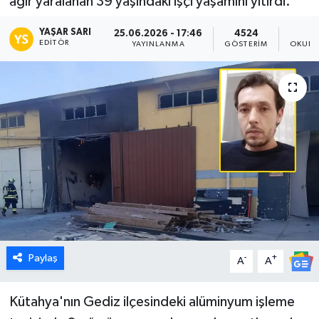
ağır yaralanan 39 yaşındaki işçi yaşamını yitirdi.
Dünya
YAŞAR SARI
25.06.2026 - 17:46
4524
EDITÖR
YAYINLANMA
GÖSTERIM
OKUNM
Eğitim
Ekonomi
Emet
Foto Galeri
Gediz
Genel
Paylaş
-
+
A
A
Gündem
Kütahya'nın Gediz ilçesindeki alüminyum işleme
Hisarcık