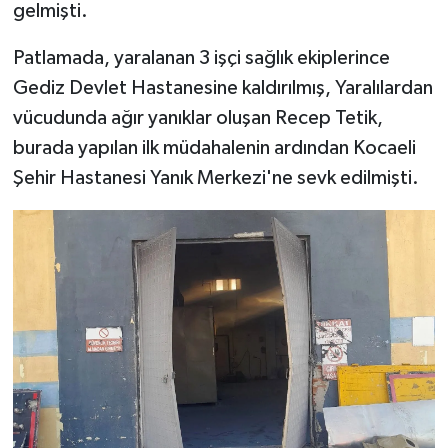
gelmişti.
Türkiye
Patlamada, yaralanan 3 işçi sağlık ekiplerince
Video Galeri
Gediz Devlet Hastanesine kaldırılmış, Yaralılardan
vücudunda ağır yanıklar oluşan Recep Tetik,
Yaşam
burada yapılan ilk müdahalenin ardından Kocaeli
Yemek Tarifleri
Şehir Hastanesi Yanık Merkezi'ne sevk edilmişti.