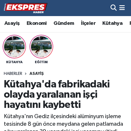
Altıntaş
Hava Durumu
Asayiş
Ekonomi
Gündem
İlçeler
Kütahya
Asayiş
Trafik Durumu
Aslanapa
Süper Lig Puan Durumu ve Fikstür
KÜTAHYA
EĞITIM
Biyografiler
Tüm Manşetler
HABERLER
ASAYIŞ
Bölge
Son Dakika Haberleri
Kütahya'da fabrikadaki
olayda yaralanan işçi
Çavdarhisar
Haber Arşivi
hayatını kaybetti
Domaniç
Kütahya'nın Gediz ilçesindeki alüminyum işleme
tesisinde 8 gün önce meydana gelen patlamada
Dumlupınar