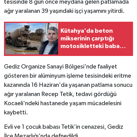
tesisinde 8 gün önce meydana gelen patlamada
ağır yaralanan 39 yaşındaki işçi yaşamını yitirdi.
İlçeler
Köşe Yazıları
Kütahya'da beton
mikserinin çarptığı
Kültür Sanat
motosikletteki baba
öldü, kızı yaralandı
Kütahya
Gediz Organize Sanayi Bölgesi'nde faaliyet
gösteren bir alüminyum işleme tesisindeki eritme
Magazin
kazanında 16 Haziran'da yaşanan patlama sonucu
Otomobil
ağır yaralanan Recep Tetik, tedavi gördüğü
Kocaeli'ndeki hastanede yaşam mücadelesini
Pazarlar
kaybetti.
Politika
Evli ve 1 çocuk babası Tetik'in cenazesi, Gediz
İlçe Mezarlığı'nda defnedildi.