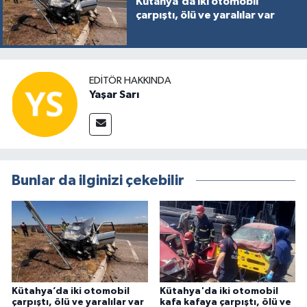
Kütahya’da iki otomobil
çarpıştı, ölü ve yaralılar var
EDITÖR HAKKINDA
Yaşar Sarı
Bunlar da ilginizi çekebilir
Kütahya’da iki otomobil
Kütahya'da iki otomobil
çarpıştı, ölü ve yaralılar var
kafa kafaya çarpıştı, ölü ve