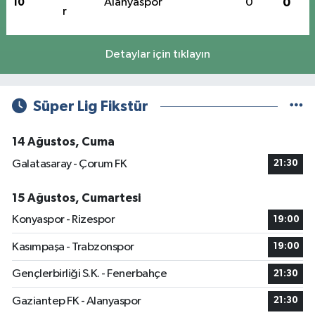
Alanyaspor
0
0
10
Detaylar için tıklayın
Süper Lig Fikstür
14 Ağustos, Cuma
Galatasaray - Çorum FK
21:30
15 Ağustos, Cumartesi
Konyaspor - Rizespor
19:00
Kasımpaşa - Trabzonspor
19:00
Gençlerbirliği S.K. - Fenerbahçe
21:30
Gaziantep FK - Alanyaspor
21:30