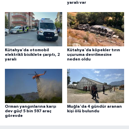
yaralı var
Kütahya’da otomobil
Kütahya'da köpekler tırın
elektrikli bisiklete çarptı, 2
uçuruma devrilmesine
yaralı
neden oldu
Orman yangınlarına karşı
Muğla'da 4 gündür aranan
dev güç! 5 bin 597 araç
kişi ölü bulundu
görevde