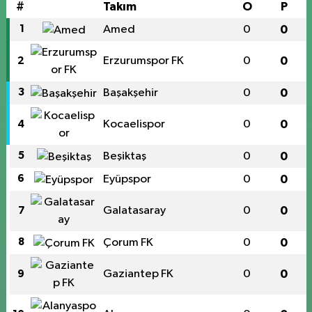
#
Takım
O
P
1
Amed
0
0
Erzurumspor FK
0
0
2
3
Başakşehir
0
0
Kocaelispor
0
0
4
5
Beşiktaş
0
0
6
Eyüpspor
0
0
Galatasaray
0
0
7
8
Çorum FK
0
0
Gaziantep FK
0
0
9