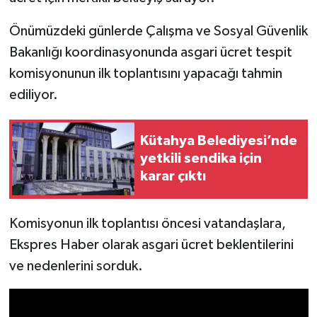
Önümüzdeki günlerde Çalışma ve Sosyal Güvenlik
İlçeler
Bakanlığı koordinasyonunda asgari ücret tespit
Köşe Yazıları
komisyonunun ilk toplantısını yapacağı tahmin
ediliyor.
Kültür Sanat
Kütahya Belediyesi’nde
Kütahya
yetkili sendika için
karar çıktı
Magazin
Otomobil
Komisyonun ilk toplantısı öncesi vatandaşlara,
Ekspres Haber olarak asgari ücret beklentilerini
Pazarlar
ve nedenlerini sorduk.
Politika