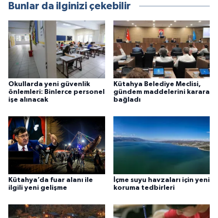
Bunlar da ilginizi çekebilir
Okullarda yeni güvenlik
Kütahya Belediye Meclisi,
önlemleri: Binlerce personel
gündem maddelerini karara
işe alınacak
bağladı
Kütahya’da fuar alanı ile
İçme suyu havzaları için yeni
ilgili yeni gelişme
koruma tedbirleri