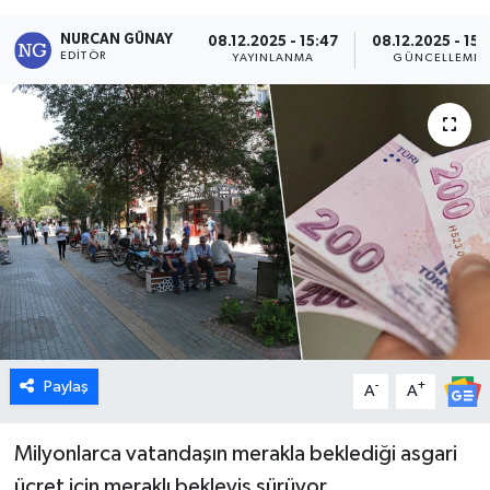
Dünya
NURCAN GÜNAY
08.12.2025 - 15:47
08.12.2025 - 15:
EDITÖR
YAYINLANMA
GÜNCELLEME
Eğitim
Ekonomi
Emet
Foto Galeri
Gediz
Genel
Paylaş
-
+
A
A
Gündem
Milyonlarca vatandaşın merakla beklediği asgari
ücret için meraklı bekleyiş sürüyor.
Hisarcık