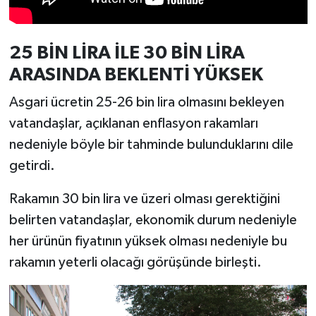
Türkiye
Video Galeri
25 BİN LİRA İLE 30 BİN LİRA
ARASINDA BEKLENTİ YÜKSEK
Yaşam
Asgari ücretin 25-26 bin lira olmasını bekleyen
Yemek Tarifleri
vatandaşlar, açıklanan enflasyon rakamları
nedeniyle böyle bir tahminde bulunduklarını dile
getirdi.
Rakamın 30 bin lira ve üzeri olması gerektiğini
belirten vatandaşlar, ekonomik durum nedeniyle
her ürünün fiyatının yüksek olması nedeniyle bu
rakamın yeterli olacağı görüşünde birleşti.