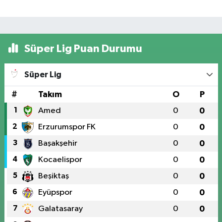
Süper Lig Puan Durumu
Süper Lig
#
Takım
O
P
1
Amed
0
0
2
Erzurumspor FK
0
0
3
Başakşehir
0
0
4
Kocaelispor
0
0
5
Beşiktaş
0
0
6
Eyüpspor
0
0
7
Galatasaray
0
0