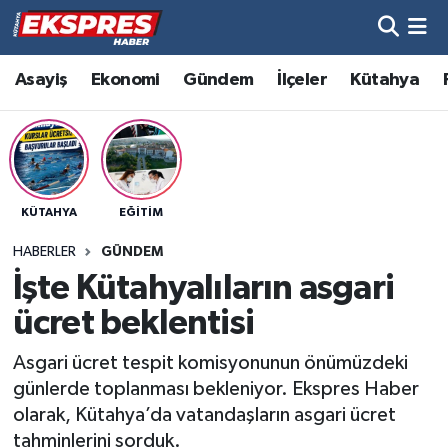
Altıntaş
Hava Durumu
Asayiş
Ekonomi
Gündem
İlçeler
Kütahya
Asayiş
Trafik Durumu
Aslanapa
Süper Lig Puan Durumu ve Fikstür
KÜTAHYA
EĞITIM
Biyografiler
Tüm Manşetler
HABERLER
GÜNDEM
Bölge
Son Dakika Haberleri
İşte Kütahyalıların asgari
ücret beklentisi
Çavdarhisar
Haber Arşivi
Asgari ücret tespit komisyonunun önümüzdeki
Domaniç
günlerde toplanması bekleniyor. Ekspres Haber
olarak, Kütahya’da vatandaşların asgari ücret
Dumlupınar
tahminlerini sorduk.