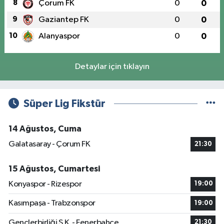
8
Çorum FK
0
0
9
Gaziantep FK
0
0
10
Alanyaspor
0
0
Detaylar için tıklayın
Süper Lig Fikstür
14 Ağustos, Cuma
Galatasaray - Çorum FK
21:30
15 Ağustos, Cumartesi
Konyaspor - Rizespor
19:00
Kasımpaşa - Trabzonspor
19:00
Gençlerbirliği S.K. - Fenerbahçe
21:30