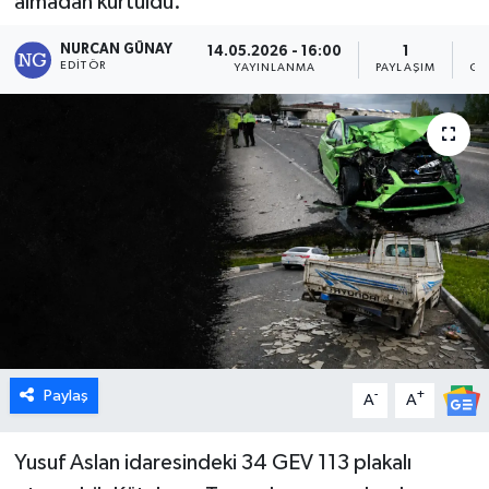
almadan kurtuldu.
Dünya
NURCAN GÜNAY
14.05.2026 - 16:00
1
EDITÖR
YAYINLANMA
PAYLAŞIM
GÖ
Eğitim
Ekonomi
Emet
Foto Galeri
Gediz
Genel
Paylaş
-
+
A
A
Gündem
Yusuf Aslan idaresindeki 34 GEV 113 plakalı
Hisarcık