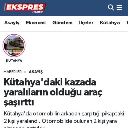
Altıntaş
Hava Durumu
Asayiş
Ekonomi
Gündem
İlçeler
Kütahya
Asayiş
Trafik Durumu
Aslanapa
Süper Lig Puan Durumu ve Fikstür
KÜTAHYA
Biyografiler
Tüm Manşetler
HABERLER
ASAYIŞ
Bölge
Son Dakika Haberleri
Kütahya'daki kazada
yaralıların olduğu araç
Çavdarhisar
Haber Arşivi
şaşırttı
Domaniç
Kütahya'da otomobilin arkadan çarptığı pikaptaki
2 kişi yaralandı. Otomobilde bulunan 2 kişi yara
Dumlupınar