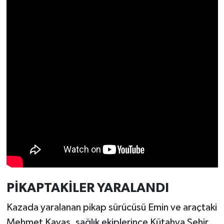
Resmi İlan
Rüya Tabirleri
Sağlık
Şaphane
Simav
Siyaset
Spor
Tavşanlı
PİKAPTAKİLER YARALANDI
Kazada yaralanan pikap sürücüsü Emin ve araçtaki
Teknoloji
Mehmet Kavas, sağlık ekiplerince Kütahya Şehir