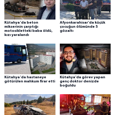
Kütahya'da beton
Afyonkarahisar’da küçük
mikserinin çarptığı
çocuğun ölümünde 5
motosikletteki baba öldü,
gözaltı
kızı yaralandı
Kütahya'da hastaneye
Kütahya’da görev yapan
götürülen mahkum firar etti
genç doktor denizde
boğuldu