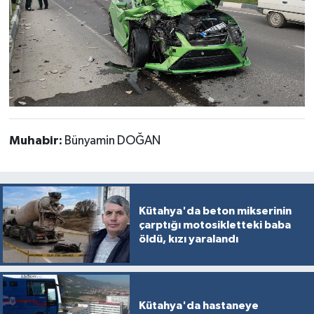
Muhabir:
Bünyamin DOĞAN
Kütahya'da beton mikserinin
çarptığı motosikletteki baba
öldü, kızı yaralandı
Kütahya'da hastaneye