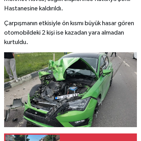
Türkiye
Hastanesine kaldırıldı.
Video Galeri
Çarpışmanın etkisiyle ön kısmı büyük hasar gören
otomobildeki 2 kişi ise kazadan yara almadan
Yaşam
kurtuldu.
Yemek Tarifleri