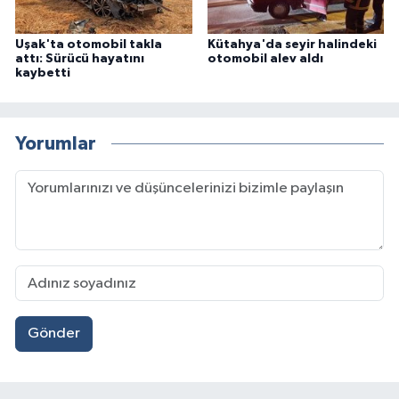
Uşak'ta otomobil takla
Kütahya'da seyir halindeki
attı: Sürücü hayatını
otomobil alev aldı
kaybetti
Yorumlar
Gönder