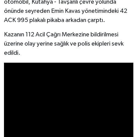
otomobil, Kütahya - Tavşanlı çevre yolunda
önünde seyreden Emin Kavas yönetimindeki 42
İlçeler
ACK 995 plakalı pikaba arkadan çarptı.
Köşe Yazıları
Kazanın 112 Acil Çağrı Merkezine bildirilmesi
üzerine olay yerine sağlık ve polis ekipleri sevk
Kültür Sanat
edildi.
Kütahya
Magazin
Otomobil
Pazarlar
Politika