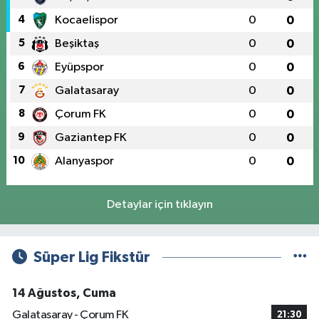
4
Kocaelispor
0
0
5
Beşiktaş
0
0
6
Eyüpspor
0
0
7
Galatasaray
0
0
8
Çorum FK
0
0
9
Gaziantep FK
0
0
10
Alanyaspor
0
0
Detaylar için tıklayın
Süper Lig Fikstür
14 Ağustos, Cuma
Galatasaray - Çorum FK
21:30