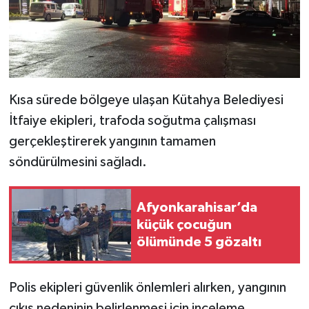
Resmi İlan
Rüya Tabirleri
Sağlık
Kısa sürede bölgeye ulaşan Kütahya Belediyesi
Şaphane
İtfaiye ekipleri, trafoda soğutma çalışması
gerçekleştirerek yangının tamamen
Simav
söndürülmesini sağladı.
Siyaset
Afyonkarahisar’da
Spor
küçük çocuğun
ölümünde 5 gözaltı
Tavşanlı
Teknoloji
Polis ekipleri güvenlik önlemleri alırken, yangının
çıkış nedeninin belirlenmesi için inceleme