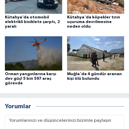
Kütahya’da otomobil
Kütahya'da köpekler tırın
elektrikli bisiklete çarptı, 2
uçuruma devrilmesine
yaralı
neden oldu
Orman yangınlarına karşı
Muğla'da 4 gündür aranan
dev güç! 5 bin 597 araç
kişi ölü bulundu
görevde
Yorumlar