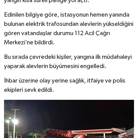
yangın kısa süreli paniğe yol açtı.
Edinilen bilgiye göre, istasyonun hemen yanında
İlçeler
bulunan elektrik trafosundan alevlerin yükseldiğini
Köşe Yazıları
gören vatandaşlar durumu 112 Acil Çağrı
Merkezi’ne bildirdi.
Kültür Sanat
Bu sırada çevredeki kişiler, yangına ilk müdahaleyi
Kütahya
yaparak alevlerin büyümesini engelledi.
Magazin
İhbar üzerine olay yerine sağlık, itfaiye ve polis
ekipleri sevk edildi.
Otomobil
Pazarlar
Politika