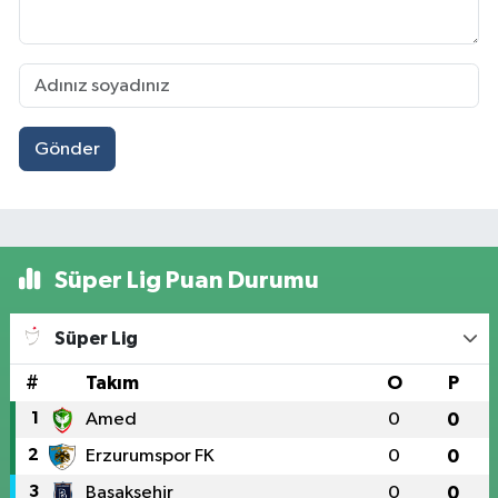
Gönder
Süper Lig Puan Durumu
Süper Lig
#
Takım
O
P
1
Amed
0
0
2
Erzurumspor FK
0
0
3
Başakşehir
0
0