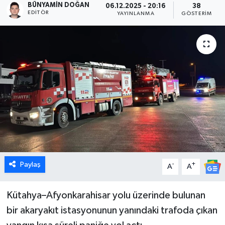
BÜNYAMIN DOĞAN
06.12.2025 - 20:16
38
EDITÖR
YAYINLANMA
GÖSTERIM
Dünya
Eğitim
Ekonomi
Emet
Foto Galeri
Gediz
Paylaş
-
+
A
A
Genel
Kütahya–Afyonkarahisar yolu üzerinde bulunan
Gündem
bir akaryakıt istasyonunun yanındaki trafoda çıkan
Hisarcık