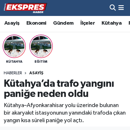
Altıntaş
Hava Durumu
Asayiş
Ekonomi
Gündem
İlçeler
Kütahya
Asayiş
Trafik Durumu
Aslanapa
Süper Lig Puan Durumu ve Fikstür
KÜTAHYA
EĞITIM
Biyografiler
Tüm Manşetler
HABERLER
ASAYIŞ
Bölge
Son Dakika Haberleri
Kütahya’da trafo yangını
paniğe neden oldu
Çavdarhisar
Haber Arşivi
Kütahya–Afyonkarahisar yolu üzerinde bulunan
Domaniç
bir akaryakıt istasyonunun yanındaki trafoda çıkan
yangın kısa süreli paniğe yol açtı.
Dumlupınar