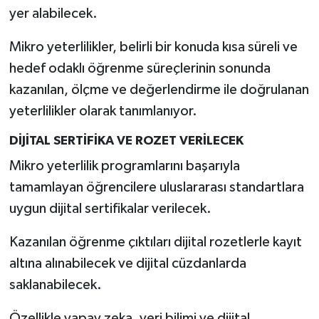
Resmi İlan
yer alabilecek.
Rüya Tabirleri
Mikro yeterlilikler, belirli bir konuda kısa süreli ve
hedef odaklı öğrenme süreçlerinin sonunda
Sağlık
kazanılan, ölçme ve değerlendirme ile doğrulanan
yeterlilikler olarak tanımlanıyor.
Şaphane
DİJİTAL SERTİFİKA VE ROZET VERİLECEK
Simav
Mikro yeterlilik programlarını başarıyla
tamamlayan öğrencilere uluslararası standartlara
Siyaset
uygun dijital sertifikalar verilecek.
Spor
Kazanılan öğrenme çıktıları dijital rozetlerle kayıt
Tavşanlı
altına alınabilecek ve dijital cüzdanlarda
saklanabilecek.
Teknoloji
Özellikle yapay zeka, veri bilimi ve dijital