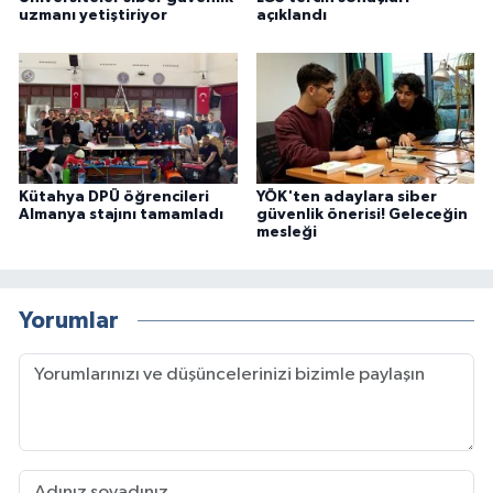
uzmanı yetiştiriyor
açıklandı
Kütahya DPÜ öğrencileri
YÖK'ten adaylara siber
Almanya stajını tamamladı
güvenlik önerisi! Geleceğin
mesleği
Yorumlar