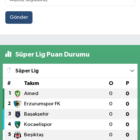
Gönder
Süper Lig Puan Durumu
Süper Lig
#
Takım
O
P
1
Amed
0
0
2
Erzurumspor FK
0
0
3
Başakşehir
0
0
4
Kocaelispor
0
0
5
Beşiktaş
0
0