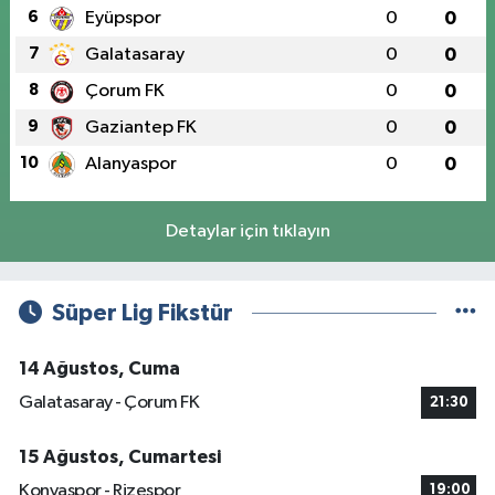
6
Eyüpspor
0
0
7
Galatasaray
0
0
8
Çorum FK
0
0
9
Gaziantep FK
0
0
10
Alanyaspor
0
0
Detaylar için tıklayın
Süper Lig Fikstür
14 Ağustos, Cuma
Galatasaray - Çorum FK
21:30
15 Ağustos, Cumartesi
Konyaspor - Rizespor
19:00