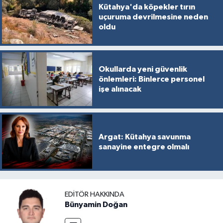
Kütahya'da köpekler tırın
uçuruma devrilmesine neden
oldu
Okullarda yeni güvenlik
önlemleri: Binlerce personel
işe alınacak
Argat: Kütahya savunma
sanayine entegre olmalı
EDITÖR HAKKINDA
Bünyamin Doğan