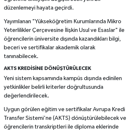
düzenlemeyi hayata geçirdi.
İlçeler
Yayımlanan "Yükseköğretim Kurumlarında Mikro
Köşe Yazıları
Yeterlilikler Çerçevesine İlişkin Usul ve Esaslar" ile
öğrencilerin üniversite dışında kazandıkları bilgi,
Kültür Sanat
beceri ve sertifikalar akademik olarak
tanınabilecek.
Kütahya
AKTS KREDİSİNE DÖNÜŞTÜRÜLECEK
Magazin
Yeni sistem kapsamında kampüs dışında edinilen
yetkinlikler belirli kriterler doğrultusunda
Otomobil
değerlendirilecek.
Pazarlar
Uygun görülen eğitim ve sertifikalar Avrupa Kredi
Politika
Transfer Sistemi'ne (AKTS) dönüştürülebilecek ve
öğrencilerin transkriptleri ile diploma eklerinde