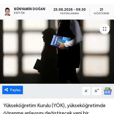
Dünya
BÜNYAMIN DOĞAN
25.06.2026 - 09:30
21
EDITÖR
YAYINLANMA
GÖSTERIM
Eğitim
Ekonomi
Emet
Foto Galeri
Gediz
Genel
Paylaş
-
+
A
A
Gündem
Yükseköğretim Kurulu (YÖK), yükseköğretimde
öğrenme anlayışını değiştirecek yeni bir
Hisarcık