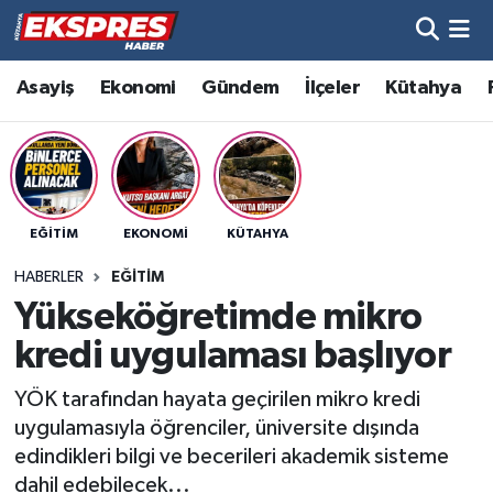
Altıntaş
Hava Durumu
Asayiş
Ekonomi
Gündem
İlçeler
Kütahya
Asayiş
Trafik Durumu
Aslanapa
Süper Lig Puan Durumu ve Fikstür
EĞITIM
EKONOMI
KÜTAHYA
Biyografiler
Tüm Manşetler
HABERLER
EĞITIM
Bölge
Son Dakika Haberleri
Yükseköğretimde mikro
kredi uygulaması başlıyor
Çavdarhisar
Haber Arşivi
YÖK tarafından hayata geçirilen mikro kredi
Domaniç
uygulamasıyla öğrenciler, üniversite dışında
edindikleri bilgi ve becerileri akademik sisteme
Dumlupınar
dahil edebilecek...