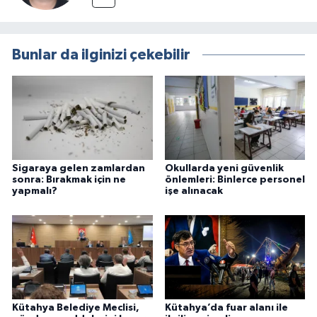
Bunlar da ilginizi çekebilir
Sigaraya gelen zamlardan
Okullarda yeni güvenlik
sonra: Bırakmak için ne
önlemleri: Binlerce personel
yapmalı?
işe alınacak
Kütahya Belediye Meclisi,
Kütahya’da fuar alanı ile