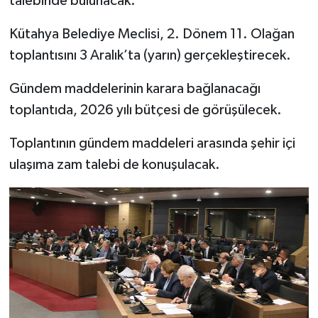
talebinde bulunacak.
Kütahya Belediye Meclisi, 2. Dönem 11. Olağan
İlçeler
toplantısını 3 Aralık’ta (yarın) gerçekleştirecek.
Köşe Yazıları
Gündem maddelerinin karara bağlanacağı
Kültür Sanat
toplantıda, 2026 yılı bütçesi de görüşülecek.
Kütahya
Toplantının gündem maddeleri arasında şehir içi
ulaşıma zam talebi de konuşulacak.
Magazin
Otomobil
Pazarlar
Politika