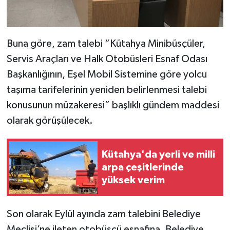
Resmi İlan
Rüya Tabirleri
Buna göre, zam talebi “Kütahya Minibüsçüler,
Sağlık
Servis Araçları ve Halk Otobüsleri Esnaf Odası
Başkanlığının, Eşel Mobil Sistemine göre yolcu
Şaphane
taşıma tarifelerinin yeniden belirlenmesi talebi
konusunun müzakeresi” başlıklı gündem maddesi
Simav
olarak görüşülecek.
Siyaset
Kütahya'da yerli ve milli
Spor
arpa çeşitlerinde
yüksek verim
Tavşanlı
Teknoloji
Son olarak Eylül ayında zam talebini Belediye
Meclisi’ne ileten otobüsçü esnafına, Belediye