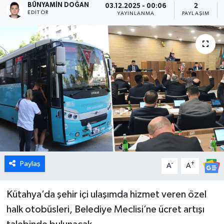
BÜNYAMIN DOĞAN
03.12.2025 - 00:06
2
EDITÖR
YAYINLANMA
PAYLAŞIM
Dünya
Eğitim
Ekonomi
Emet
Foto Galeri
Gediz
Paylaş
-
+
A
A
Genel
Kütahya’da şehir içi ulaşımda hizmet veren özel
Gündem
halk otobüsleri, Belediye Meclisi’ne ücret artışı
Hisarcık