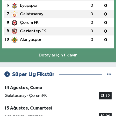
6
Eyüpspor
0
0
7
Galatasaray
0
0
8
Çorum FK
0
0
9
Gaziantep FK
0
0
10
Alanyaspor
0
0
Detaylar için tıklayın
Süper Lig Fikstür
14 Ağustos, Cuma
Galatasaray - Çorum FK
21:30
15 Ağustos, Cumartesi