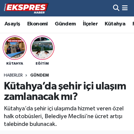
Altıntaş
Hava Durumu
Asayiş
Ekonomi
Gündem
İlçeler
Kütahya
Asayiş
Trafik Durumu
Aslanapa
Süper Lig Puan Durumu ve Fikstür
KÜTAHYA
EĞITIM
Biyografiler
Tüm Manşetler
HABERLER
GÜNDEM
Bölge
Son Dakika Haberleri
Kütahya’da şehir içi ulaşım
zamlanacak mı?
Çavdarhisar
Haber Arşivi
Kütahya’da şehir içi ulaşımda hizmet veren özel
Domaniç
halk otobüsleri, Belediye Meclisi’ne ücret artışı
talebinde bulunacak.
Dumlupınar