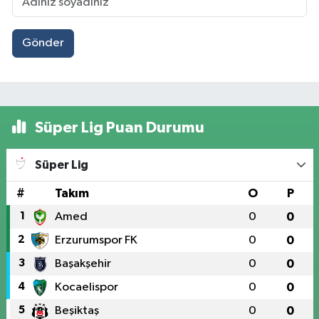
Gönder
Süper Lig Puan Durumu
Süper Lig
#
Takım
O
P
1
Amed
0
0
2
Erzurumspor FK
0
0
3
Başakşehir
0
0
4
Kocaelispor
0
0
5
Beşiktaş
0
0