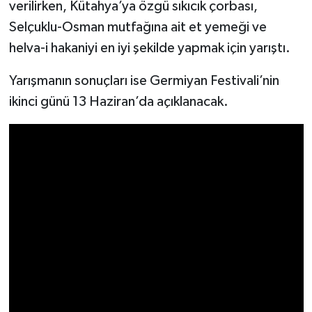
Resmi İlan
verilirken, Kütahya’ya özgü sıkıcık çorbası,
Selçuklu-Osman mutfağına ait et yemeği ve
Rüya Tabirleri
helva-i hakaniyi en iyi şekilde yapmak için yarıştı.
Sağlık
Yarışmanın sonuçları ise Germiyan Festivali’nin
ikinci günü 13 Haziran’da açıklanacak.
Şaphane
Simav
Siyaset
Spor
Tavşanlı
Teknoloji