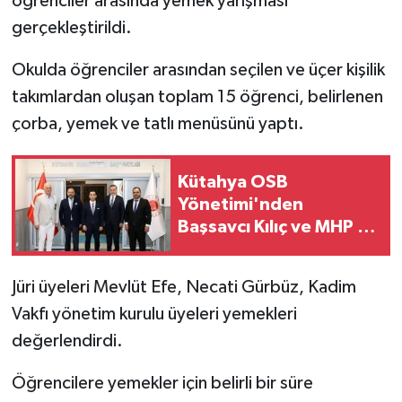
öğrenciler arasında yemek yarışması
gerçekleştirildi.
İlçeler
Okulda öğrenciler arasından seçilen ve üçer kişilik
Köşe Yazıları
takımlardan oluşan toplam 15 öğrenci, belirlenen
çorba, yemek ve tatlı menüsünü yaptı.
Kültür Sanat
Kütahya
Kütahya OSB
Yönetimi'nden
Magazin
Başsavcı Kılıç ve MHP İl
Başkanı Türker'e
Otomobil
ziyaret
Jüri üyeleri Mevlüt Efe, Necati Gürbüz, Kadim
Vakfı yönetim kurulu üyeleri yemekleri
Pazarlar
değerlendirdi.
Politika
Öğrencilere yemekler için belirli bir süre