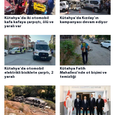
Kütahya'da iki otomobil
Kütahya’da Kızılay’ın
kafa kafaya çarpıştı, ölü ve
kampanyası devam ediyor
yaralı var
Kütahya’da otomobil
Kütahya Fatih
elektrikli bisiklete çarptı, 2
Mahallesi’nde ot biçimi ve
yaralı
temizliği