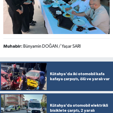
Muhabir:
Bünyamin DOĞAN / Yaşar SARI
Kütahya'da iki otomobil kafa
kafaya çarpıştı, ölü ve yaralı var
Kütahya’da otomobil elektrikli
bisiklete çarptı, 2 yaralı