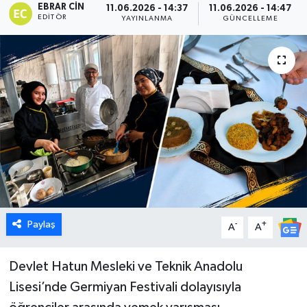
EBRAR CIN
11.06.2026 - 14:37
11.06.2026 - 14:47
EDITÖR
YAYINLANMA
GÜNCELLEME
Dünya
Eğitim
Ekonomi
Emet
Foto Galeri
Gediz
Paylaş
-
+
A
A
Genel
Devlet Hatun Mesleki ve Teknik Anadolu
Gündem
Lisesi’nde Germiyan Festivali dolayısıyla
Hisarcık