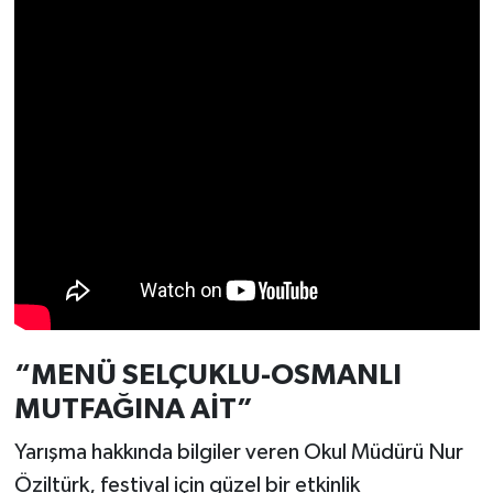
Türkiye
Video Galeri
Yaşam
Yemek Tarifleri
“MENÜ SELÇUKLU-OSMANLI
MUTFAĞINA AİT”
Yarışma hakkında bilgiler veren Okul Müdürü Nur
Öziltürk, festival için güzel bir etkinlik