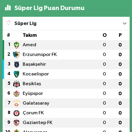
Süper Lig Puan Durumu
Süper Lig
#
Takım
O
P
1
Amed
0
0
2
Erzurumspor FK
0
0
3
Başakşehir
0
0
4
Kocaelispor
0
0
5
Beşiktaş
0
0
6
Eyüpspor
0
0
7
Galatasaray
0
0
8
Çorum FK
0
0
9
Gaziantep FK
0
0