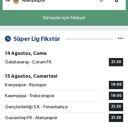
10
Alanyaspor
0
0
Detaylar için tıklayın
Süper Lig Fikstür
14 Ağustos, Cuma
Galatasaray - Çorum FK
21:30
15 Ağustos, Cumartesi
Konyaspor - Rizespor
19:00
Kasımpaşa - Trabzonspor
19:00
Gençlerbirliği S.K. - Fenerbahçe
21:30
Gaziantep FK - Alanyaspor
21:30