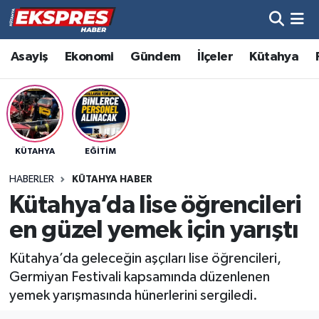
Altıntaş
Hava Durumu
Asayiş
Ekonomi
Gündem
İlçeler
Kütahya
Asayiş
Trafik Durumu
Aslanapa
Süper Lig Puan Durumu ve Fikstür
KÜTAHYA
EĞITIM
Biyografiler
Tüm Manşetler
HABERLER
KÜTAHYA HABER
Bölge
Son Dakika Haberleri
Kütahya’da lise öğrencileri
en güzel yemek için yarıştı
Çavdarhisar
Haber Arşivi
Kütahya’da geleceğin aşçıları lise öğrencileri,
Domaniç
Germiyan Festivali kapsamında düzenlenen
yemek yarışmasında hünerlerini sergiledi.
Dumlupınar