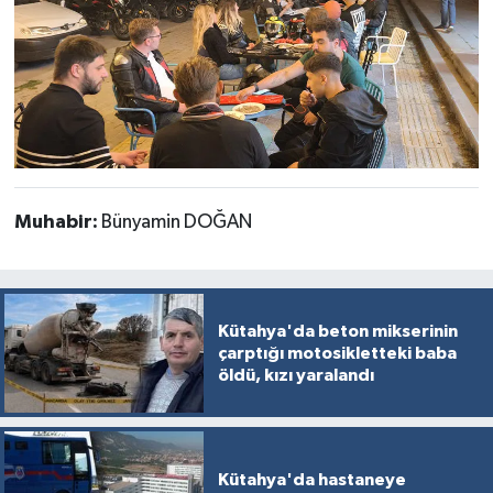
Muhabir:
Bünyamin DOĞAN
Kütahya'da beton mikserinin
çarptığı motosikletteki baba
öldü, kızı yaralandı
Kütahya'da hastaneye