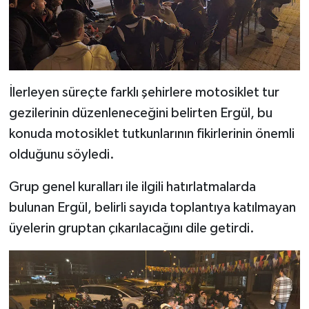
Türkiye
Video Galeri
Yaşam
İlerleyen süreçte farklı şehirlere motosiklet tur
gezilerinin düzenleneceğini belirten Ergül, bu
Yemek Tarifleri
konuda motosiklet tutkunlarının fikirlerinin önemli
olduğunu söyledi.
Grup genel kuralları ile ilgili hatırlatmalarda
bulunan Ergül, belirli sayıda toplantıya katılmayan
üyelerin gruptan çıkarılacağını dile getirdi.