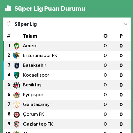
Süper Lig Puan Durumu
Süper Lig
#
Takım
O
P
1
Amed
0
0
2
Erzurumspor FK
0
0
3
Başakşehir
0
0
4
Kocaelispor
0
0
5
Beşiktaş
0
0
6
Eyüpspor
0
0
7
Galatasaray
0
0
8
Çorum FK
0
0
9
Gaziantep FK
0
0