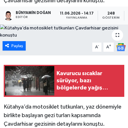
Çavdarhisar gezisinin detaylarını konuştu.
Dünya
BÜNYAMIN DOĞAN
11.06.2026 - 14:17
248
EDITÖR
YAYINLANMA
GÖSTERIM
Eğitim
Ekonomi
Paylaş
-
+
A
A
Emet
Foto Galeri
Kavurucu sıcaklar
sürüyor, bazı
Gediz
bölgelerde yağış
bekleniyor
Genel
Kütahya’da motosiklet tutkunları, yaz dönemiyle
Gündem
birlikte başlayan gezi turları kapsamında
Çavdarhisar gezisinin detaylarını konuştu.
Hisarcık