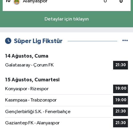
10
Alanyaspor
0
0
Detaylar için tıklayın
Süper Lig Fikstür
14 Ağustos, Cuma
Galatasaray - Çorum FK
21:30
15 Ağustos, Cumartesi
Konyaspor - Rizespor
19:00
Kasımpaşa - Trabzonspor
19:00
Gençlerbirliği S.K. - Fenerbahçe
21:30
Gaziantep FK - Alanyaspor
21:30