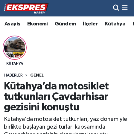
Altıntaş
Hava Durumu
Asayiş
Ekonomi
Gündem
İlçeler
Kütahya
Asayiş
Trafik Durumu
Aslanapa
Süper Lig Puan Durumu ve Fikstür
KÜTAHYA
Biyografiler
Tüm Manşetler
HABERLER
GENEL
Bölge
Son Dakika Haberleri
Kütahya’da motosiklet
tutkunları Çavdarhisar
Çavdarhisar
Haber Arşivi
gezisini konuştu
Domaniç
Kütahya’da motosiklet tutkunları, yaz dönemiyle
birlikte başlayan gezi turları kapsamında
Dumlupınar