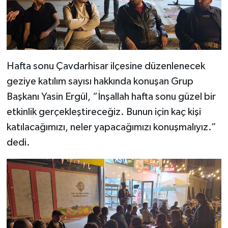
Resmi İlan
Rüya Tabirleri
Sağlık
Hafta sonu Çavdarhisar ilçesine düzenlenecek
geziye katılım sayısı hakkında konuşan Grup
Şaphane
Başkanı Yasin Ergül, “İnşallah hafta sonu güzel bir
Simav
etkinlik gerçekleştireceğiz. Bunun için kaç kişi
katılacağımızı, neler yapacağımızı konuşmalıyız.”
Siyaset
dedi.
Spor
Tavşanlı
Teknoloji