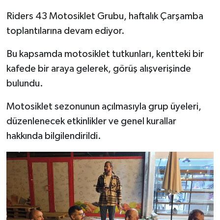
Riders 43 Motosiklet Grubu, haftalık Çarşamba
İlçeler
toplantılarına devam ediyor.
Köşe Yazıları
Bu kapsamda motosiklet tutkunları, kentteki bir
kafede bir araya gelerek, görüş alışverişinde
Kültür Sanat
bulundu.
Kütahya
Motosiklet sezonunun açılmasıyla grup üyeleri,
düzenlenecek etkinlikler ve genel kurallar
Magazin
hakkında bilgilendirildi.
Otomobil
Pazarlar
Politika