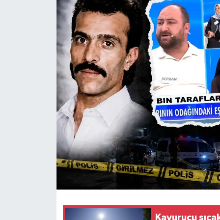
Dünya
Eğitim
Ekonomi
Emet
Foto Galeri
Gediz
Genel
Gündem
Kavurucu sıca
Hisarcık