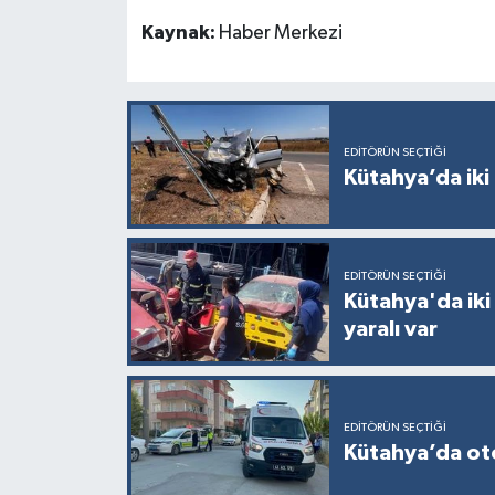
Kaynak:
Haber Merkezi
EDITÖRÜN SEÇTIĞI
Kütahya’da iki 
EDITÖRÜN SEÇTIĞI
Kütahya'da iki
yaralı var
EDITÖRÜN SEÇTIĞI
Kütahya’da otom