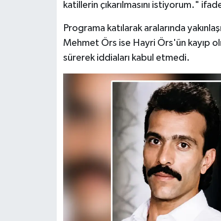
katillerin çıkarılmasını istiyorum." ifade
Türkiye
Programa katılarak aralarında yakınla
Video Galeri
Mehmet Örs ise Hayri Örs'ün kayıp olmas
sürerek iddiaları kabul etmedi.
Yaşam
Yemek Tarifleri