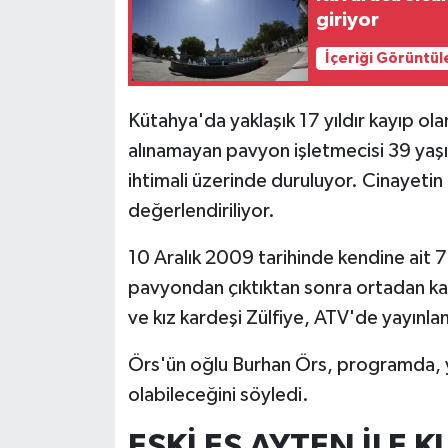
giriyor
İlçeler
İçeriği Görüntül
Köşe Yazıları
Kütahya'da yaklaşık 17 yıldır kayıp o
Kültür Sanat
alınamayan pavyon işletmecisi 39 yaş
ihtimali üzerinde duruluyor. Cinayetin 
Kütahya
değerlendiriliyor.
Magazin
10 Aralık 2009 tarihinde kendine ait 7
pavyondan çıktıktan sonra ortadan ka
Otomobil
ve kız kardeşi Zülfiye, ATV'de yayınlan
Pazarlar
Örs'ün oğlu Burhan Örs, programda, 
olabileceğini söyledi.
Politika
ESKİ EŞ AYTEN İLE