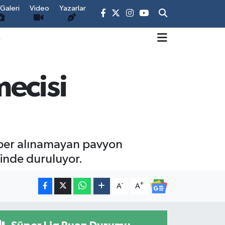
Galeri
Video
Yazarlar
m
mecisi
aber alınamayan pavyon
rinde duruluyor.
-
+
A
A