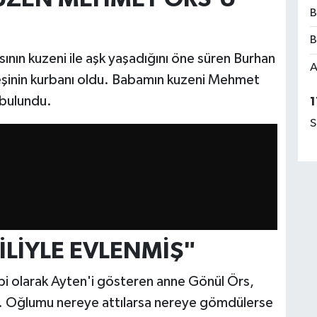
B
B
sının kuzeni ile aşk yaşadığını öne süren Burhan
A
eşinin kurbanı oldu. Babamın kuzeni Mehmet
 bulundu.
1
S
LİYLE EVLENMİŞ"
i olarak Ayten'i gösteren anne Gönül Örs,
ş. Oğlumu nereye attılarsa nereye gömdülerse