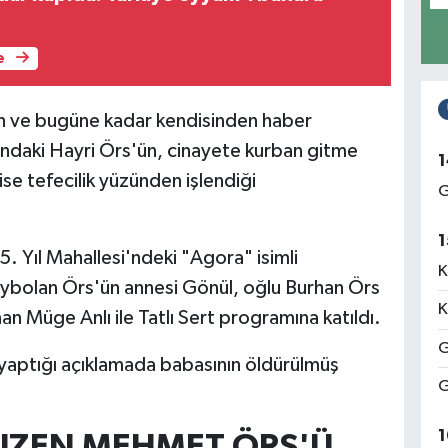
e
lan ve bugüne kadar kendisinden haber
ındaki Hayri Örs'ün, cinayete kurban gitme
1
ise tefecilik yüzünden işlendiği
G
1
5. Yıl Mahallesi'ndeki "Agora" isimli
K
ybolan Örs'ün annesi Gönül, oğlu Burhan Örs
K
an Müge Anlı ile Tatlı Sert programına katıldı.
G
yaptığı açıklamada babasının öldürülmüş
G
1
 KUZEN MEHMET ÖRS'Ü