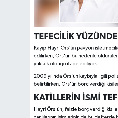
TEFECİLİK YÜZÜND
Kayıp Hayri Örs'ün pavyon işletmeciliği
edilirken, Örs'ün bu nedenle öldürüle
yüksek olduğu ifade ediliyor.
2009 yılında Örs'ün kaybıyla ilgili poli
belirtilirken, Örs'ün borç verdiği kişi
KATİLLERİN İSMİ TE
Hayri Örs'ün, faizle borç verdiği kişiler
zanlılarının isimlerinin de bu defterde