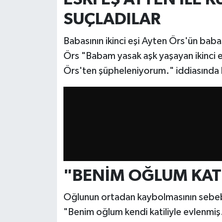
Resmi İlan
SUÇLADILAR
Rüya Tabirleri
Babasının ikinci eşi Ayten Örs'ün baba
Sağlık
Örs "Babam yasak aşk yaşayan ikinci 
Örs'ten şüpheleniyorum." iddiasında
Şaphane
Simav
Siyaset
Spor
"BENİM OĞLUM KATİ
Tavşanlı
Oğlunun ortadan kaybolmasının sebeb
Teknoloji
"Benim oğlum kendi katiliyle evlenmi