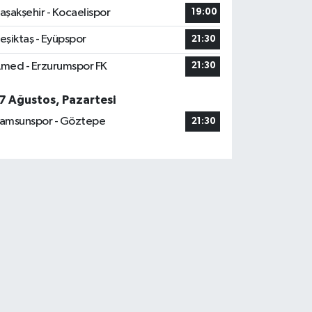
aşakşehir - Kocaelispor
19:00
eşiktaş - Eyüpspor
21:30
med - Erzurumspor FK
21:30
7 Ağustos, Pazartesi
amsunspor - Göztepe
21:30