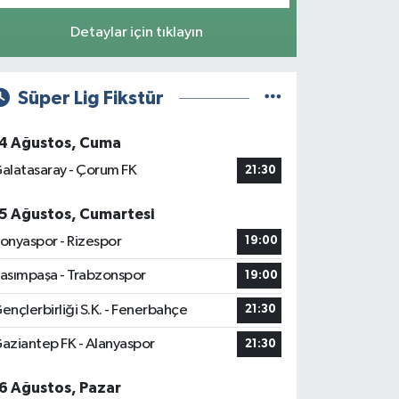
Detaylar için tıklayın
Süper Lig Fikstür
4 Ağustos, Cuma
alatasaray - Çorum FK
21:30
5 Ağustos, Cumartesi
onyaspor - Rizespor
19:00
asımpaşa - Trabzonspor
19:00
ençlerbirliği S.K. - Fenerbahçe
21:30
aziantep FK - Alanyaspor
21:30
6 Ağustos, Pazar