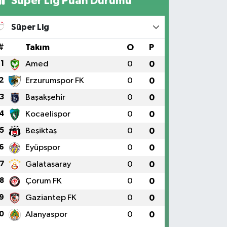
Süper Lig Puan Durumu
Süper Lig
#
Takım
O
P
1
Amed
0
0
2
Erzurumspor FK
0
0
3
Başakşehir
0
0
4
Kocaelispor
0
0
5
Beşiktaş
0
0
6
Eyüpspor
0
0
7
Galatasaray
0
0
8
Çorum FK
0
0
9
Gaziantep FK
0
0
0
Alanyaspor
0
0