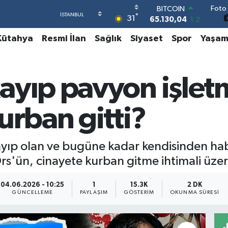
Foto 
DOLAR
°
31
47,7106
0.17
EURO
Kütahya
Resmi İlan
Sağlık
Siyaset
Spor
Yaşa
55,1652
0.27
STERLİN
64,4046
0.35
GRAM ALTIN
ayıp pavyon işlet
6618.49
2.12
BİST100
13.773
-19
urban gitti?
BITCOIN
65.130,04
1.2
 kayıp olan ve bugüne kadar kendisinden h
Örs'ün, cinayete kurban gitme ihtimali üze
04.06.2026 - 10:25
1
15.3K
2 DK
GÜNCELLEME
PAYLAŞIM
GÖSTERIM
OKUNMA SÜRESI