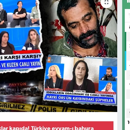
1
klar kapıda! Türkiye eyyam-ı bahura