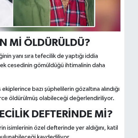
EN Mİ ÖLDÜRÜLDÜ?
nin yanı sıra tefecilik de yaptığı iddia
rek cesedinin gömüldüğü ihtimalinin daha
s ekiplerince bazı şüphelilerin gözaltına alındığı
lerce öldürülmüş olabileceği değerlendiriliyor.
FECİLİK DEFTERİNDE Mİ?
in isimlerinin özel defterinde yer aldığını, katil
 bulunabileceği kaydediliyor.