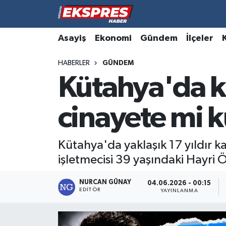
Altıntaş
Hava Durumu
Asayiş
Ekonomi
Gündem
İlçeler
HABERLER
GÜNDEM
Asayiş
Trafik Durumu
Kütahya'da k
Aslanapa
Süper Lig Puan Durumu ve Fikstür
cinayete mi k
Biyografiler
Tüm Manşetler
Bölge
Son Dakika Haberleri
Kütahya'da yaklaşık 17 yıldır
işletmecisi 39 yaşındaki Hayri 
Çavdarhisar
Haber Arşivi
NURCAN GÜNAY
04.06.2026 - 00:15
EDITÖR
Domaniç
YAYINLANMA
Dumlupınar