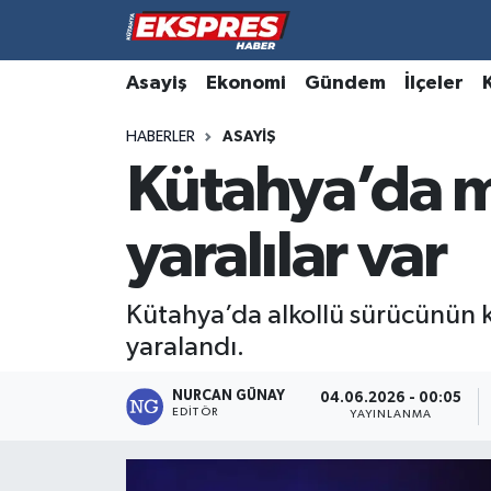
Altıntaş
Hava Durumu
Asayiş
Ekonomi
Gündem
İlçeler
HABERLER
ASAYIŞ
Asayiş
Trafik Durumu
Kütahya’da mi
Aslanapa
Süper Lig Puan Durumu ve Fikstür
yaralılar var
Biyografiler
Tüm Manşetler
Bölge
Son Dakika Haberleri
Kütahya’da alkollü sürücünün k
yaralandı.
Çavdarhisar
Haber Arşivi
NURCAN GÜNAY
04.06.2026 - 00:05
EDITÖR
Domaniç
YAYINLANMA
Dumlupınar