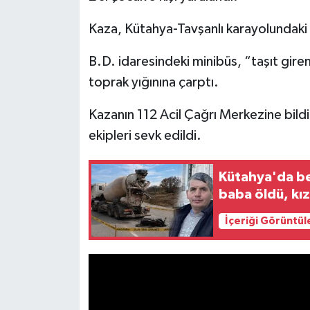
Kaza, Kütahya-Tavşanlı karayolundaki
İlçeler
B.D. idaresindeki minibüs, “taşıt gire
Köşe Yazıları
toprak yığınına çarptı.
Kültür Sanat
Kazanın 112 Acil Çağrı Merkezine bildir
ekipleri sevk edildi.
Kütahya
Magazin
Kütahya'da be
baba öldü, kız
Otomobil
İçeriği Görüntül
Pazarlar
Politika