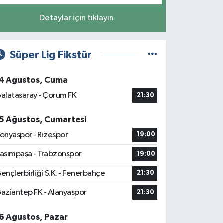
Detaylar için tıklayın
Süper Lig Fikstür
4 Ağustos, Cuma
alatasaray - Çorum FK
21:30
5 Ağustos, Cumartesi
onyaspor - Rizespor
19:00
asımpaşa - Trabzonspor
19:00
ençlerbirliği S.K. - Fenerbahçe
21:30
aziantep FK - Alanyaspor
21:30
6 Ağustos, Pazar