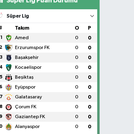
Süper Lig Puan Durumu
Süper Lig
#
Takım
O
P
1
Amed
0
0
2
Erzurumspor FK
0
0
3
Başakşehir
0
0
4
Kocaelispor
0
0
5
Beşiktaş
0
0
6
Eyüpspor
0
0
7
Galatasaray
0
0
8
Çorum FK
0
0
9
Gaziantep FK
0
0
0
Alanyaspor
0
0