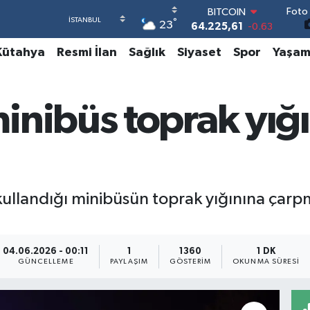
Foto 
DOLAR
°
23
47,7143
0.16
EURO
Kütahya
Resmi İlan
Sağlık
Siyaset
Spor
Yaşa
55,0317
-0.02
STERLİN
64,2463
0.07
GRAM ALTIN
nibüs toprak yığı
6510.40
0.45
BİST100
13.799
70
BITCOIN
64.225,61
-0.63
ullandığı minibüsün toprak yığınına çarpma
04.06.2026 - 00:11
1
1360
1 DK
GÜNCELLEME
PAYLAŞIM
GÖSTERIM
OKUNMA SÜRESI