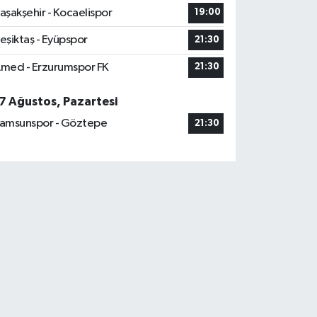
aşakşehir - Kocaelispor
19:00
eşiktaş - Eyüpspor
21:30
med - Erzurumspor FK
21:30
7 Ağustos, Pazartesi
amsunspor - Göztepe
21:30