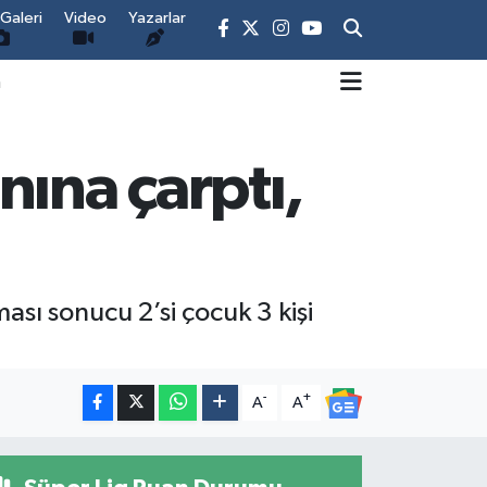
Galeri
Video
Yazarlar
m
nına çarptı,
sı sonucu 2’si çocuk 3 kişi
-
+
A
A