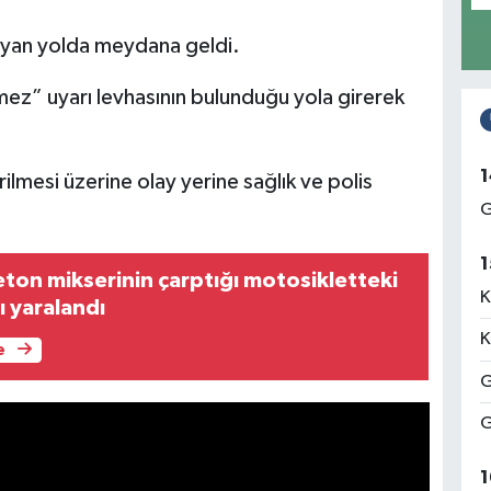
 yan yolda meydana geldi.
mez” uyarı levhasının bulunduğu yola girerek
1
ilmesi üzerine olay yerine sağlık ve polis
G
1
ton mikserinin çarptığı motosikletteki
K
ı yaralandı
K
e
G
G
1