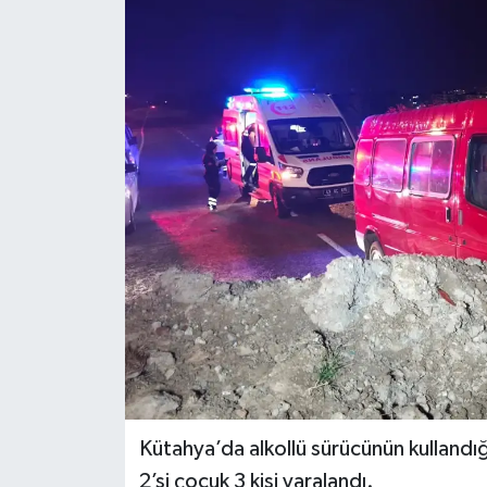
Dünya
Eğitim
Ekonomi
Emet
Foto Galeri
Gediz
Genel
Gündem
Kütahya’da alkollü sürücünün kullandı
2’si çocuk 3 kişi yaralandı.
Hisarcık