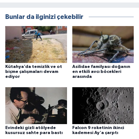
Bunlar da ilginizi çekebilir
Kütahya’da temizlik ve ot
Asilidae familyası doğanın
biçme çalışmaları devam
en etkili avcı böcekleri
ediyor
arasında
Evindeki gizli atölyede
Falcon 9 roketinin ikinci
kusursuz sahte para bastı
kademesi Ay'a çarptı