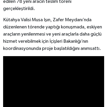
edilen 78 yeni aracın teslim töreni
gerçekleştirildi.
İlçeler
Kütahya Valisi Musa Işın, Zafer Meydanı’nda
Köşe Yazıları
düzenlenen törende yaptığı konuşmada, eskiyen
araçların yenilenmesi ve yeni araçlarla daha güçlü
Kültür Sanat
hizmet verebilmek için İçişleri Bakanlığı’nın
Kütahya
koordinasyonunda proje başlatıldığını anımsattı.
Magazin
Otomobil
Pazarlar
Politika