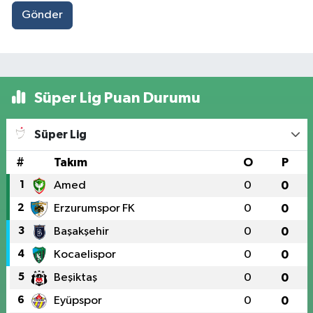
Gönder
Süper Lig Puan Durumu
Süper Lig
#
Takım
O
P
1
Amed
0
0
2
Erzurumspor FK
0
0
3
Başakşehir
0
0
4
Kocaelispor
0
0
5
Beşiktaş
0
0
6
Eyüpspor
0
0