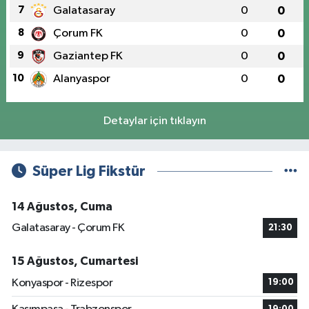
7
Galatasaray
0
0
8
Çorum FK
0
0
9
Gaziantep FK
0
0
10
Alanyaspor
0
0
Detaylar için tıklayın
Süper Lig Fikstür
14 Ağustos, Cuma
Galatasaray - Çorum FK
21:30
15 Ağustos, Cumartesi
Konyaspor - Rizespor
19:00