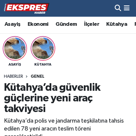
Altıntaş
Hava Durumu
Asayiş
Ekonomi
Gündem
İlçeler
Kütahya
Asayiş
Trafik Durumu
Aslanapa
Süper Lig Puan Durumu ve Fikstür
ASAYIŞ
KÜTAHYA
Biyografiler
Tüm Manşetler
HABERLER
GENEL
Bölge
Son Dakika Haberleri
Kütahya’da güvenlik
güçlerine yeni araç
Çavdarhisar
Haber Arşivi
takviyesi
Domaniç
Kütahya’da polis ve jandarma teşkilatına tahsis
edilen 78 yeni aracın teslim töreni
Dumlupınar