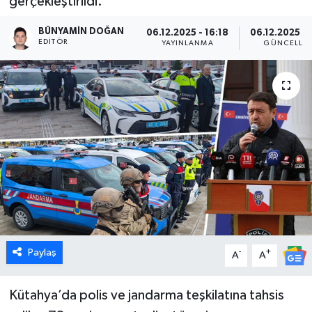
gerçekleştirildi.
Dünya
BÜNYAMIN DOĞAN
06.12.2025 - 16:18
06.12.2025 - 
EDITÖR
YAYINLANMA
GÜNCELLE
Eğitim
Ekonomi
Emet
Foto Galeri
Gediz
Genel
Paylaş
-
+
A
A
Gündem
Kütahya’da polis ve jandarma teşkilatına tahsis
Hisarcık