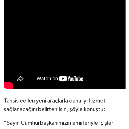
Resmi İlan
Rüya Tabirleri
Sağlık
Şaphane
Simav
Siyaset
Spor
Tahsis edilen yeni araçlarla daha iyi hizmet
Tavşanlı
sağlanacağını belirten Işın, şöyle konuştu:
Teknoloji
“Sayın Cumhurbaşkanımızın emirleriyle İçişleri