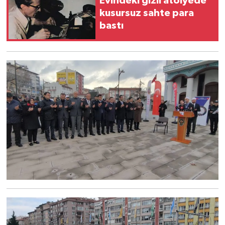
Evindeki gizli atölyede
kusursuz sahte para
bastı