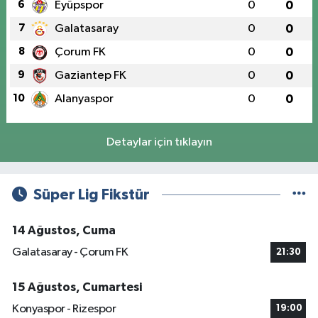
6
Eyüpspor
0
0
7
Galatasaray
0
0
8
Çorum FK
0
0
9
Gaziantep FK
0
0
10
Alanyaspor
0
0
Detaylar için tıklayın
Süper Lig Fikstür
14 Ağustos, Cuma
Galatasaray - Çorum FK
21:30
15 Ağustos, Cumartesi
Konyaspor - Rizespor
19:00