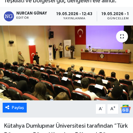
Teşkilatı ve bölgesel güç dengeleri ele alındı.
Dünya
NURCAN GÜNAY
19.05.2026 - 12:43
19.05.2026 - 13:
EDITÖR
YAYINLANMA
GÜNCELLEME
Eğitim
Ekonomi
Emet
Foto Galeri
Gediz
Genel
Paylaş
-
+
A
A
Gündem
Kütahya Dumlupınar Üniversitesi tarafından “Türk
Hisarcık