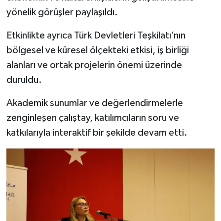
Türkiye
yönelik görüşler paylaşıldı.
Video Galeri
Etkinlikte ayrıca Türk Devletleri Teşkilatı’nın
bölgesel ve küresel ölçekteki etkisi, iş birliği
Yaşam
alanları ve ortak projelerin önemi üzerinde
duruldu.
Yemek Tarifleri
Akademik sunumlar ve değerlendirmelerle
zenginleşen çalıştay, katılımcıların soru ve
katkılarıyla interaktif bir şekilde devam etti.