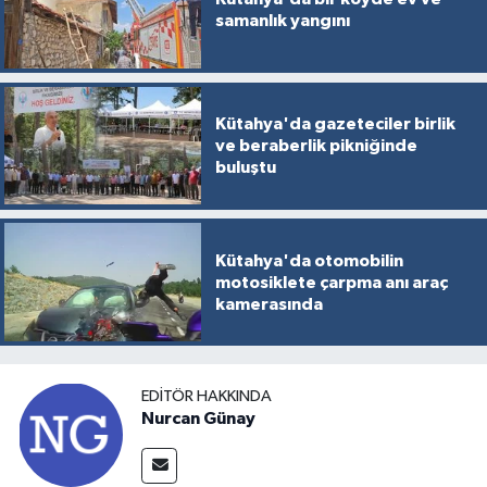
samanlık yangını
Kütahya'da gazeteciler birlik
ve beraberlik pikniğinde
buluştu
Kütahya'da otomobilin
motosiklete çarpma anı araç
kamerasında
EDITÖR HAKKINDA
Nurcan Günay