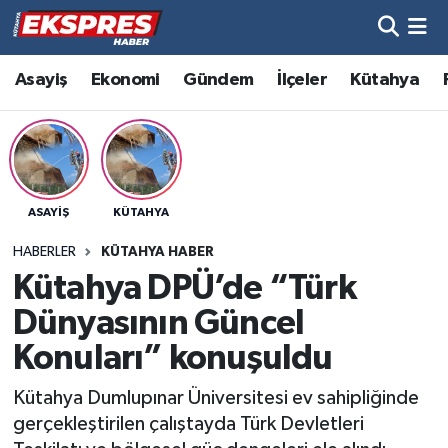
Altıntaş
Hava Durumu
Asayiş
Ekonomi
Gündem
İlçeler
Kütahya
Asayiş
Trafik Durumu
Aslanapa
Süper Lig Puan Durumu ve Fikstür
ASAYIŞ
KÜTAHYA
Biyografiler
Tüm Manşetler
HABERLER
KÜTAHYA HABER
Bölge
Son Dakika Haberleri
Kütahya DPÜ’de “Türk
Dünyasının Güncel
Çavdarhisar
Haber Arşivi
Konuları” konuşuldu
Domaniç
Kütahya Dumlupınar Üniversitesi ev sahipliğinde
gerçekleştirilen çalıştayda Türk Devletleri
Dumlupınar