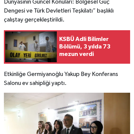
Dünyasının Güncel Konuları: Bölgesel Güç
Dengesi ve Türk Devletleri Teşkilatı” başlıklı
İlçeler
çalıştay gerçekleştirildi.
Köşe Yazıları
KSBÜ Adli Bilimler
Kültür Sanat
Bölümü, 3 yılda 73
mezun verdi
Kütahya
Etkinliğe Germiyanoğlu Yakup Bey Konferans
Magazin
Salonu ev sahipliği yaptı.
Otomobil
Pazarlar
Politika