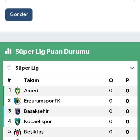
Gönder
Süper Lig Puan Durumu
Süper Lig
#
Takım
O
P
1
Amed
0
0
2
Erzurumspor FK
0
0
3
Başakşehir
0
0
4
Kocaelispor
0
0
5
Beşiktaş
0
0