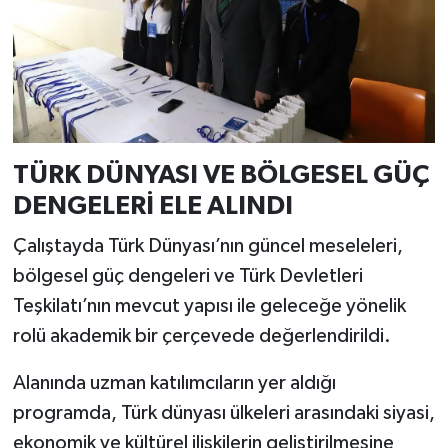
Resmi İlan
Rüya Tabirleri
Sağlık
Şaphane
TÜRK DÜNYASI VE BÖLGESEL GÜÇ
DENGELERİ ELE ALINDI
Simav
Çalıştayda Türk Dünyası’nın güncel meseleleri,
Siyaset
bölgesel güç dengeleri ve Türk Devletleri
Teşkilatı’nın mevcut yapısı ile geleceğe yönelik
Spor
rolü akademik bir çerçevede değerlendirildi.
Tavşanlı
Alanında uzman katılımcıların yer aldığı
programda, Türk dünyası ülkeleri arasındaki siyasi,
Teknoloji
ekonomik ve kültürel ilişkilerin geliştirilmesine