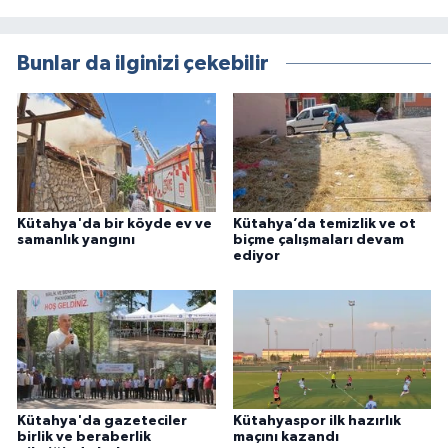
Bunlar da ilginizi çekebilir
Kütahya'da bir köyde ev ve
Kütahya’da temizlik ve ot
samanlık yangını
biçme çalışmaları devam
ediyor
Kütahya'da gazeteciler
Kütahyaspor ilk hazırlık
birlik ve beraberlik
maçını kazandı