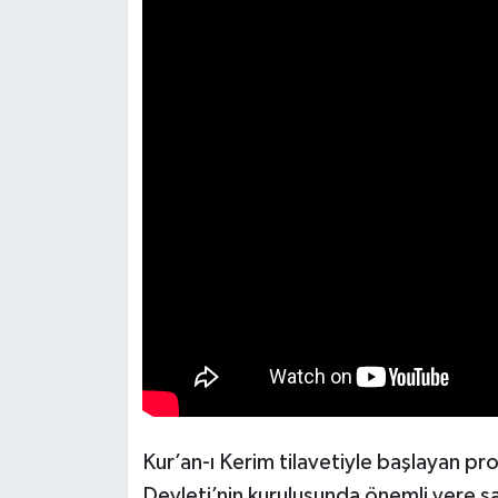
Resmi İlan
Rüya Tabirleri
Sağlık
Şaphane
Simav
Siyaset
Spor
Tavşanlı
Teknoloji
Kur’an-ı Kerim tilavetiyle başlayan p
Devleti’nin kuruluşunda önemli yere s