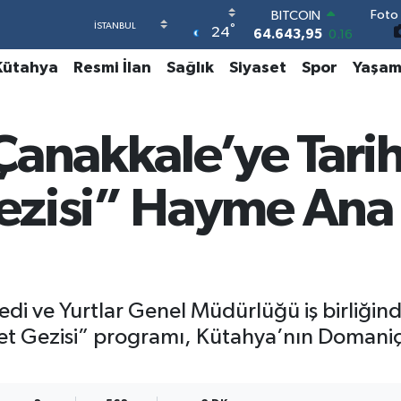
Foto 
DOLAR
°
24
47,6704
0
EURO
Kütahya
Resmi İlan
Sağlık
Siyaset
Spor
Yaşa
55,0406
-0.08
STERLİN
64,2143
0
GRAM ALTIN
Çanakkale’ye Tarih
6500.87
0.12
BİST100
13.799
70
zisi” Hayme Ana 
BITCOIN
64.643,95
0.16
redi ve Yurtlar Genel Müdürlüğü iş birliğ
et Gezisi” programı, Kütahya’nın Domaniç