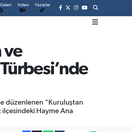
Galeri
Video
Yazarlar
m
 ve
Türbesi’nde
inde düzenlenen “Kuruluştan
 ilçesindeki Hayme Ana