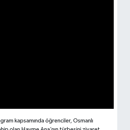
rogram kapsamında öğrenciler, Osmanlı
ahip olan Hayme Ana’nın türbesini ziyaret