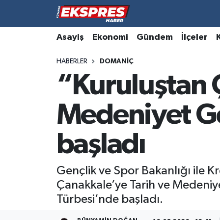
Altıntaş
Hava Durumu
Asayiş
Ekonomi
Gündem
İlçeler
HABERLER
DOMANIÇ
Asayiş
Trafik Durumu
“Kuruluştan 
Aslanapa
Süper Lig Puan Durumu ve Fikstür
Medeniyet Ge
Biyografiler
Tüm Manşetler
başladı
Bölge
Son Dakika Haberleri
Çavdarhisar
Haber Arşivi
Gençlik ve Spor Bakanlığı ile K
Çanakkale’ye Tarih ve Medeniy
Domaniç
Türbesi’nde başladı.
Dumlupınar