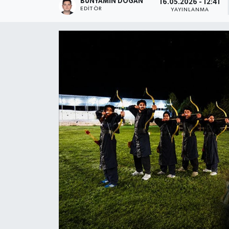
BÜNYAMIN DOĞAN
16.05.2026 - 12:41
EDITÖR
YAYINLANMA
Dünya
Eğitim
Ekonomi
Emet
Foto Galeri
Gediz
Genel
Gündem
Hisarcık