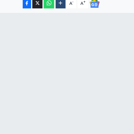
-
+
A
A