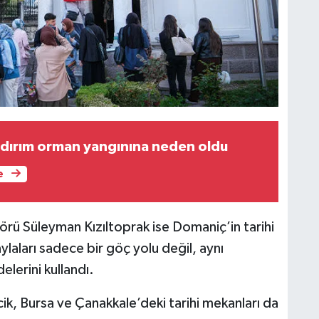
ldırım orman yangınına neden oldu
e
rü Süleyman Kızıltoprak ise Domaniç’in tarihi
aları sadece bir göç yolu değil, aynı
lerini kullandı.
k, Bursa ve Çanakkale’deki tarihi mekanları da