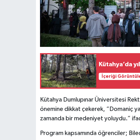
Kütahya’da yı
İçeriği Görüntül
Kütahya Dumlupınar Üniversitesi Rektö
önemine dikkat çekerek, “Domaniç yayl
zamanda bir medeniyet yoluydu.” ifade
Program kapsamında öğrenciler; Bileci