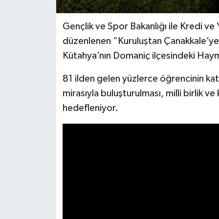
İlçeler
Gençlik ve Spor Bakanlığı ile Kredi ve 
düzenlenen “Kuruluştan Çanakkale’ye
Köşe Yazıları
Kütahya’nın Domaniç ilçesindeki Haym
Kültür Sanat
81 ilden gelen yüzlerce öğrencinin ka
mirasıyla buluşturulması, milli birlik v
Kütahya
hedefleniyor.
Magazin
Otomobil
Pazarlar
Politika