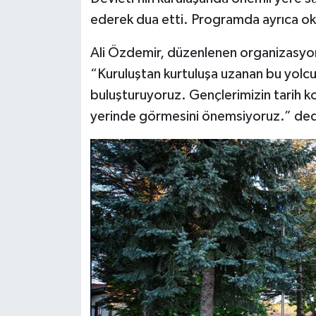
Türkiye
ederek dua etti. Programda ayrıca okçu
Video Galeri
Ali Özdemir, düzenlenen organizasyonla
“Kuruluştan kurtuluşa uzanan bu yolcul
Yaşam
buluşturuyoruz. Gençlerimizin tarih k
yerinde görmesini önemsiyoruz.” ded
Yemek Tarifleri