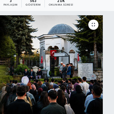
3
563
2 DK
PAYLAŞIM
GÖSTERIM
OKUNMA SÜRESI