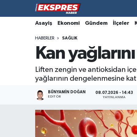
Altıntaş
Hava Durumu
Asayiş
Ekonomi
Gündem
İlçeler
HABERLER
SAĞLIK
Asayiş
Trafik Durumu
Kan yağlarını
Aslanapa
Süper Lig Puan Durumu ve Fikstür
Liften zengin ve antioksidan içere
Biyografiler
Tüm Manşetler
yağlarının dengelenmesine katk
Bölge
Son Dakika Haberleri
BÜNYAMIN DOĞAN
08.07.2026 - 14:43
EDITÖR
YAYINLANMA
Çavdarhisar
Haber Arşivi
Domaniç
Dumlupınar