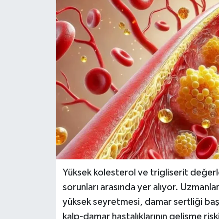
Dünya
Eğitim
Ekonomi
Emet
Foto Galeri
Gediz
Genel
Yüksek kolesterol ve trigliserit değe
sorunları arasında yer alıyor. Uzmanla
Gündem
yüksek seyretmesi, damar sertliği başt
kalp-damar hastalıklarının gelişme riskin
Hisarcık