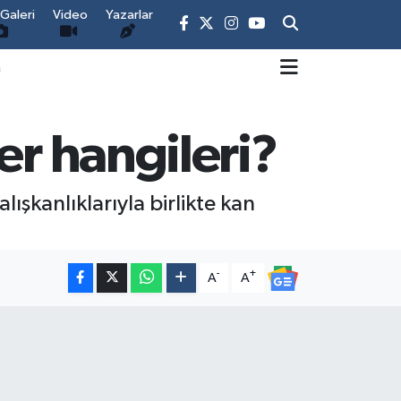
Galeri
Video
Yazarlar
m
er hangileri?
alışkanlıklarıyla birlikte kan
-
+
A
A