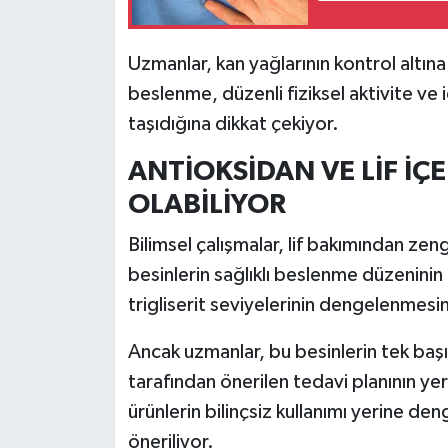
Resmi İlan
Rüya Tabirleri
Uzmanlar, kan yağlarının kontrol altına 
beslenme, düzenli fiziksel aktivite v
Sağlık
taşıdığına dikkat çekiyor.
Şaphane
ANTİOKSİDAN VE LİF İÇ
OLABİLİYOR
Simav
Bilimsel çalışmalar, lif bakımından zen
Siyaset
besinlerin sağlıklı beslenme düzeninin 
trigliserit seviyelerinin dengelenmesi
Spor
Ancak uzmanlar, bu besinlerin tek baş
Tavşanlı
tarafından önerilen tedavi planının ye
ürünlerin bilinçsiz kullanımı yerine de
Teknoloji
öneriliyor.