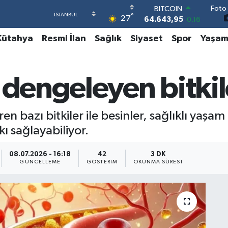
Foto 
DOLAR
°
27
47,6006
0.06
EURO
Kütahya
Resmi İlan
Sağlık
Siyaset
Spor
Yaşa
55,0250
0.02
STERLİN
64,2398
0.2
GRAM ALTIN
 dengeleyen bitkil
6500.87
0.12
BİST100
13.799
70
n bazı bitkiler ile besinler, sağlıklı yaşam 
BITCOIN
64.643,95
0.16
ı sağlayabiliyor.
08.07.2026 - 16:18
42
3 DK
GÜNCELLEME
GÖSTERIM
OKUNMA SÜRESI