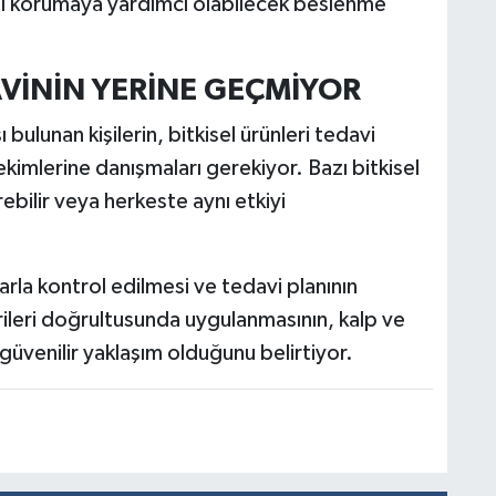
nı korumaya yardımcı olabilecek beslenme
AVİNİN YERİNE GEÇMİYOR
 bulunan kişilerin, bitkisel ürünleri tedavi
imlerine danışmaları gerekiyor. Bazı bitkisel
irebilir veya herkeste aynı etkiyi
larla kontrol edilmesi ve tedavi planının
rileri doğrultusunda uygulanmasının, kalp ve
üvenilir yaklaşım olduğunu belirtiyor.