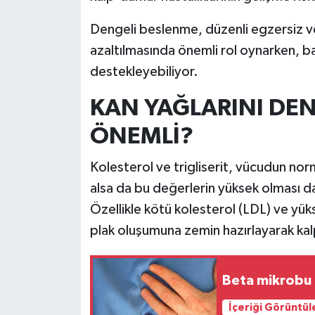
Dengeli beslenme, düzenli egzersiz ve s
İlçeler
azaltılmasında önemli rol oynarken, baz
Köşe Yazıları
destekleyebiliyor.
KAN YAĞLARINI DE
Kültür Sanat
ÖNEMLİ?
Kütahya
Kolesterol ve trigliserit, vücudun norma
Magazin
alsa da bu değerlerin yüksek olması da
Özellikle kötü kolesterol (LDL) ve yüks
Otomobil
plak oluşumuna zemin hazırlayarak kalp-
Pazarlar
Beta mikrobu k
Politika
İçeriği Görüntül