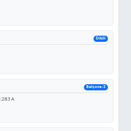
Dikili
Balçova-2
:283 A