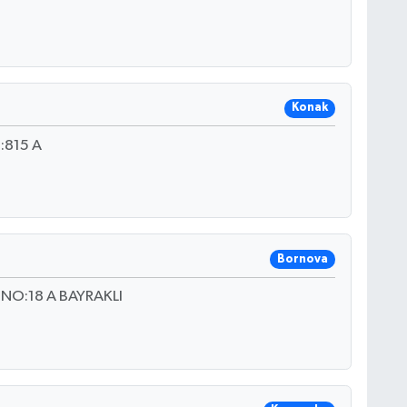
Konak
815 A
Bornova
O:18 A BAYRAKLI