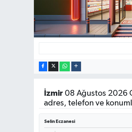
Dünya
Eğitim
Ekonomi
Emet
Foto Galeri
Gediz
İzmir
08 Ağustos 2026 C
Genel
adres, telefon ve konuml
Gündem
Selin Eczanesi
Hisarcık