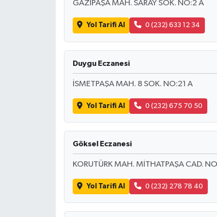
GAZİPAŞA MAH. SARAY SOK. NO:2 A
İlçeler
Yol Tarifi Al
0 (232) 633 12 34
Köşe Yazıları
Duygu Eczanesi
Kültür Sanat
İSMETPAŞA MAH. 8 SOK. NO:21 A
Kütahya
Yol Tarifi Al
0 (232) 675 70 50
Magazin
Göksel Eczanesi
Otomobil
KORUTÜRK MAH. MİTHATPAŞA CAD. NO
Pazarlar
Yol Tarifi Al
0 (232) 278 78 40
Politika