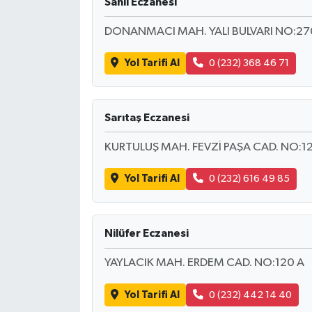
Sahil Eczanesi
DONANMACI MAH. YALI BULVARI NO:27
Yol Tarifi Al
0 (232) 368 46 71
Sarıtaş Eczanesi
KURTULUŞ MAH. FEVZİ PAŞA CAD. NO:1
Yol Tarifi Al
0 (232) 616 49 85
Nilüfer Eczanesi
YAYLACIK MAH. ERDEM CAD. NO:120 A
Yol Tarifi Al
0 (232) 442 14 40