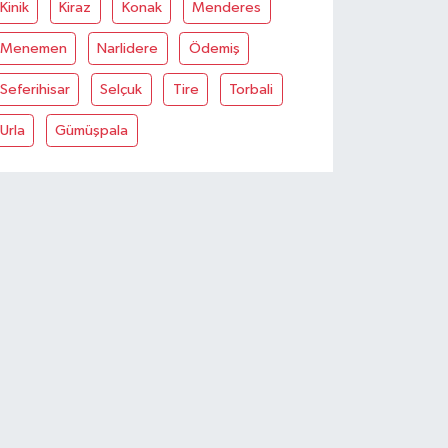
Kinik
Kiraz
Konak
Menderes
Menemen
Narlidere
Ödemiş
Seferihisar
Selçuk
Tire
Torbali
Urla
Gümüşpala