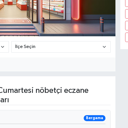
umartesi nöbetçi eczane
arı
Bergama