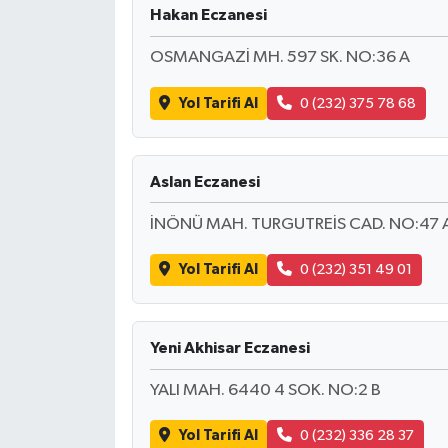
Resmi İlan
Hakan Eczanesi
Rüya Tabirleri
OSMANGAZİ MH. 597 SK. NO:36 A
Yol Tarifi Al
0 (232) 375 78 68
Sağlık
Şaphane
Aslan Eczanesi
Simav
İNÖNÜ MAH. TURGUTREİS CAD. NO:47 
Siyaset
Yol Tarifi Al
0 (232) 351 49 01
Spor
Yeni Akhisar Eczanesi
Tavşanlı
YALI MAH. 6440 4 SOK. NO:2 B
Teknoloji
Yol Tarifi Al
0 (232) 336 28 37