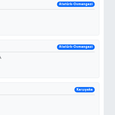
Atatürk-Osmangazi
Atatürk-Osmangazi
A
Karşıyaka