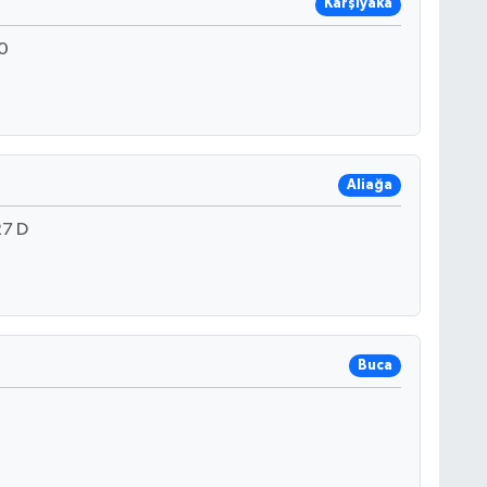
Karşıyaka
0
Aliağa
27 D
Buca