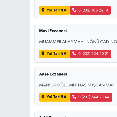
Yol Tarifi Al
0 (232) 388 22 18
Mavi Eczanesi
MUAMMER AKAR MAH. İNÖNÜ CAD. NO:
Yol Tarifi Al
0 (232) 224 20 21
Ayşe Eczanesi
MANSUROĞLU MH. HAŞİM İŞCAN MAH. N
Yol Tarifi Al
0 (232) 344 23 44