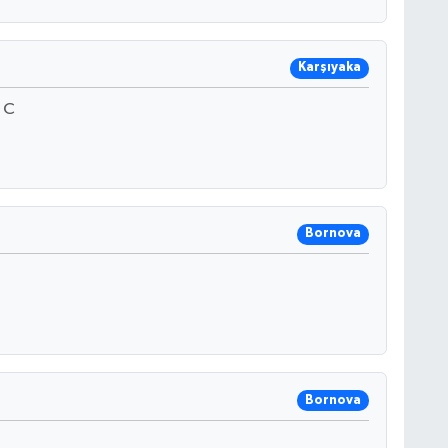
Karşıyaka
 C
Bornova
Bornova