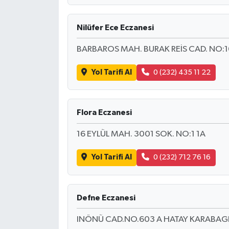
Nilüfer Ece Eczanesi
BARBAROS MAH. BURAK REİS CAD. NO:
Yol Tarifi Al
0 (232) 435 11 22
Flora Eczanesi
16 EYLÜL MAH. 3001 SOK. NO:1 1A
Yol Tarifi Al
0 (232) 712 76 16
Defne Eczanesi
INÖNÜ CAD.NO.603 A HATAY KARABAG