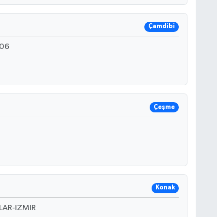
Çamdibi
106
Çeşme
Konak
LAR-IZMIR