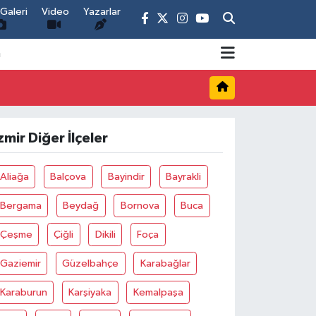
Galeri
Video
Yazarlar
m
zmir Diğer İlçeler
Aliağa
Balçova
Bayindir
Bayrakli
Bergama
Beydağ
Bornova
Buca
Çeşme
Çiğli
Dikili
Foça
Gaziemir
Güzelbahçe
Karabağlar
Karaburun
Karşiyaka
Kemalpaşa