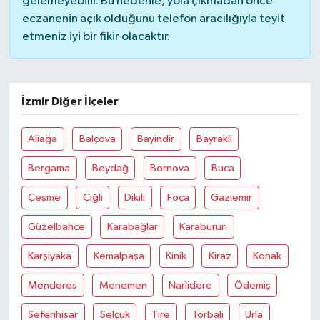
gelemeyebilir. Bu nedenle, yola çıkmadan önce
eczanenin açık olduğunu telefon aracılığıyla teyit
etmeniz iyi bir fikir olacaktır.
İzmir Diğer İlçeler
Aliağa
Balçova
Bayindir
Bayrakli
Bergama
Beydağ
Bornova
Buca
Çeşme
Çiğli
Dikili
Foça
Gaziemir
Güzelbahçe
Karabağlar
Karaburun
Karşiyaka
Kemalpaşa
Kinik
Kiraz
Konak
Menderes
Menemen
Narlidere
Ödemiş
Seferihisar
Selçuk
Tire
Torbali
Urla