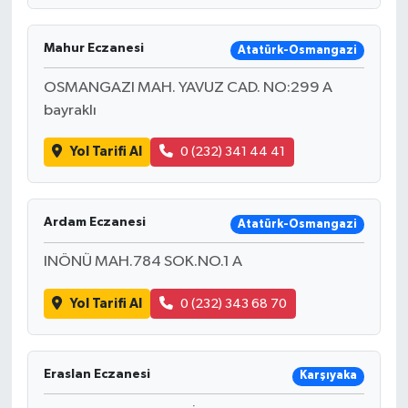
Resmi İlan
Mahur Eczanesi
Atatürk-Osmangazi
Rüya Tabirleri
OSMANGAZI MAH. YAVUZ CAD. NO:299 A
Sağlık
bayraklı
Şaphane
Yol Tarifi Al
0 (232) 341 44 41
Simav
Ardam Eczanesi
Atatürk-Osmangazi
Siyaset
INÖNÜ MAH.784 SOK.NO.1 A
Spor
Yol Tarifi Al
0 (232) 343 68 70
Tavşanlı
Eraslan Eczanesi
Teknoloji
Karşıyaka