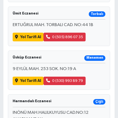
Ümit Eczanesi
Torbalı
ERTUĞRUL MAH. TORBALI CAD. NO:44 1B
Yol Tarifi Al
0 (505) 896 07 35
Üsküp Eczanesi
Menemen
9 EYLÜL MAH. 253 SOK. NO:19 A
Yol Tarifi Al
0 (530) 993 89 79
Harmandalı Eczanesi
Çiğli
INÖNÜ MAH.HALILKUYUSU CAD.NO:12