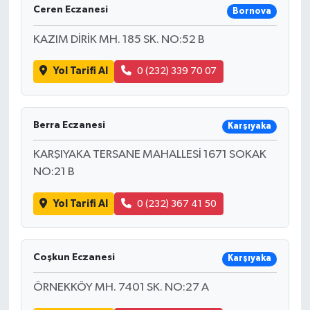
Ceren Eczanesi
Bornova
KAZIM DİRİK MH. 185 SK. NO:52 B
Yol Tarifi Al
0 (232) 339 70 07
Berra Eczanesi
Karşıyaka
KARŞIYAKA TERSANE MAHALLESİ 1671 SOKAK
NO:21 B
Yol Tarifi Al
0 (232) 367 41 50
Coşkun Eczanesi
Karşıyaka
ÖRNEKKÖY MH. 7401 SK. NO:27 A