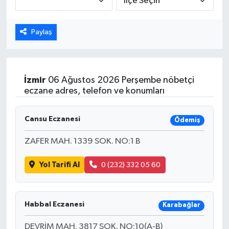
Dünya
Paylaş
Eğitim
Ekonomi
İzmir
06 Ağustos 2026 Perşembe nöbetçi
eczane adres, telefon ve konumları
Emet
Cansu Eczanesi
Ödemiş
Foto Galeri
ZAFER MAH. 1339 SOK. NO:1 B
Gediz
Yol Tarifi Al
0 (232) 332 05 60
Genel
Gündem
Habbal Eczanesi
Karabağlar
DEVRİM MAH. 3817 SOK. NO:10(A-B)
Hisarcık