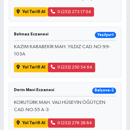
Yol Tarifi Al
0 (232) 272 17 04
İlçeler
Köşe Yazıları
Behnaz Eczanesi
Yeşilyurt
Kültür Sanat
KAZIM KARABEKİR MAH. YILDIZ CAD. NO:99-
103A
Kütahya
Yol Tarifi Al
0 (232) 250 54 64
Magazin
Otomobil
Derin Mavi Eczanesi
Balçova-2
Pazarlar
KORUTÜRK MAH. VALİ HÜSEYİN ÖĞÜTÇEN
CAD. NO:55 A-3
Politika
Yol Tarifi Al
0 (232) 278 28 84