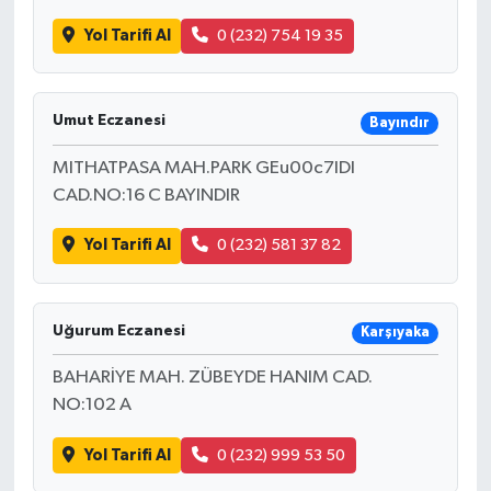
Yol Tarifi Al
0 (232) 754 19 35
Umut Eczanesi
Bayındır
MITHATPASA MAH.PARK GEu00c7IDI
CAD.NO:16 C BAYINDIR
Yol Tarifi Al
0 (232) 581 37 82
Uğurum Eczanesi
Karşıyaka
BAHARİYE MAH. ZÜBEYDE HANIM CAD.
NO:102 A
Yol Tarifi Al
0 (232) 999 53 50