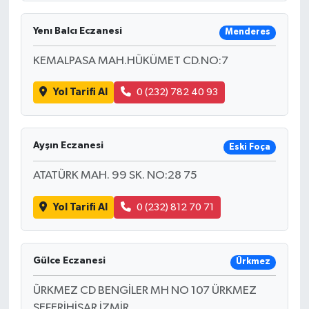
Yenı Balcı Eczanesi
Menderes
KEMALPASA MAH.HÜKÜMET CD.NO:7
Yol Tarifi Al
0 (232) 782 40 93
Ayşın Eczanesi
Eski Foça
ATATÜRK MAH. 99 SK. NO:28 75
Yol Tarifi Al
0 (232) 812 70 71
Gülce Eczanesi
Ürkmez
ÜRKMEZ CD BENGİLER MH NO 107 ÜRKMEZ
SEFERİHİSAR İZMİR