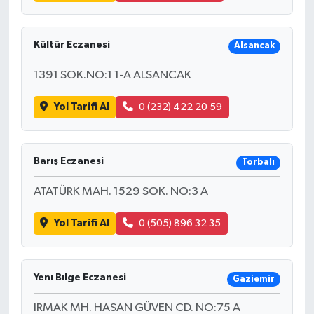
Kültür Eczanesi
Alsancak
1391 SOK.NO:1 1-A ALSANCAK
Yol Tarifi Al
0 (232) 422 20 59
Barış Eczanesi
Torbalı
ATATÜRK MAH. 1529 SOK. NO:3 A
Yol Tarifi Al
0 (505) 896 32 35
Yenı Bılge Eczanesi
Gaziemir
IRMAK MH. HASAN GÜVEN CD. NO:75 A