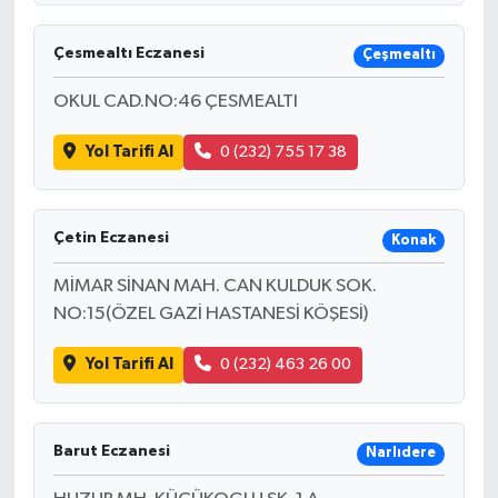
Çesmealtı Eczanesi
Çeşmealtı
OKUL CAD.NO:46 ÇESMEALTI
Yol Tarifi Al
0 (232) 755 17 38
Çetin Eczanesi
Konak
MİMAR SİNAN MAH. CAN KULDUK SOK.
NO:15(ÖZEL GAZİ HASTANESİ KÖŞESİ)
Yol Tarifi Al
0 (232) 463 26 00
Barut Eczanesi
Narlıdere