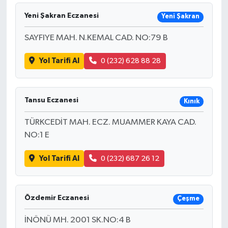
Yeni Şakran Eczanesi
Yeni Şakran
SAYFIYE MAH. N.KEMAL CAD. NO:79 B
Yol Tarifi Al
0 (232) 628 88 28
Tansu Eczanesi
Kınık
TÜRKCEDİT MAH. ECZ. MUAMMER KAYA CAD.
NO:1 E
Yol Tarifi Al
0 (232) 687 26 12
Özdemir Eczanesi
Çeşme
İNÖNÜ MH. 2001 SK.NO:4 B