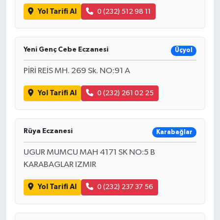
Yol Tarifi Al
0 (232) 512 98 11
Yeni Genç Cebe Eczanesi
Üçyol
PİRİ REİS MH. 269 Sk. NO:91 A
Yol Tarifi Al
0 (232) 261 02 25
Rüya Eczanesi
Karabağlar
UGUR MUMCU MAH 4171 SK NO:5 B
KARABAGLAR IZMIR
Yol Tarifi Al
0 (232) 237 37 56