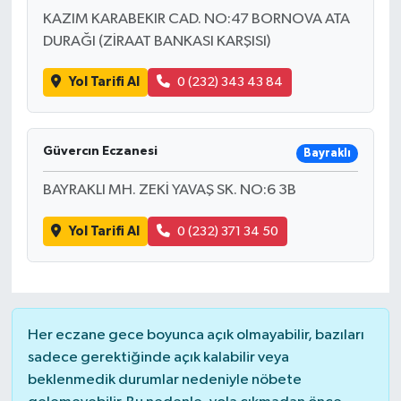
KAZIM KARABEKIR CAD. NO:47 BORNOVA ATA
DURAĞI (ZİRAAT BANKASI KARŞISI)
Yol Tarifi Al
0 (232) 343 43 84
Güvercın Eczanesi
Bayraklı
BAYRAKLI MH. ZEKİ YAVAŞ SK. NO:6 3B
Yol Tarifi Al
0 (232) 371 34 50
Her eczane gece boyunca açık olmayabilir, bazıları
sadece gerektiğinde açık kalabilir veya
beklenmedik durumlar nedeniyle nöbete