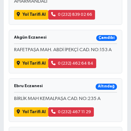
AHARMANDALI
Yol Tarifi Al
0 (232) 839 02 66
Akgün Eczanesi
Çamdibi
RAFETPAŞA MAH. ABDİ İPEKÇİ CAD. NO:153 A
Yol Tarifi Al
0 (232) 462 64 84
Ebru Eczanesi
Altındağ
BİRLİK MAH KEMALPAŞA CAD. NO:235 A
Yol Tarifi Al
0 (232) 467 11 29