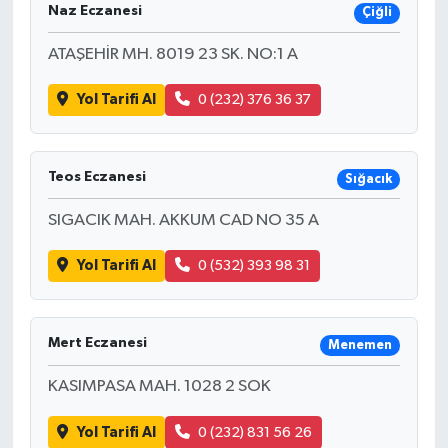
Naz Eczanesi
Çiğli
ATAŞEHİR MH. 8019 23 SK. NO:1 A
Yol Tarifi Al
0 (232) 376 36 37
Teos Eczanesi
Sığacık
SIGACIK MAH. AKKUM CAD NO 35 A
Yol Tarifi Al
0 (532) 393 98 31
Mert Eczanesi
Menemen
KASIMPASA MAH. 1028 2 SOK
Yol Tarifi Al
0 (232) 831 56 26