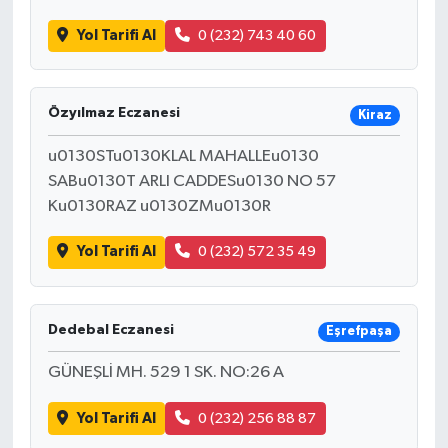
Yol Tarifi Al
0 (232) 743 40 60
Özyılmaz Eczanesi
Kiraz
u0130STu0130KLAL MAHALLEu0130
SABu0130T ARLI CADDESu0130 NO 57
Ku0130RAZ u0130ZMu0130R
Yol Tarifi Al
0 (232) 572 35 49
Dedebal Eczanesi
Eşrefpaşa
GÜNEŞLİ MH. 529 1 SK. NO:26 A
Yol Tarifi Al
0 (232) 256 88 87