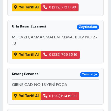
Yol Tarifi Al
0 (232) 712 11 99
Urla Basar Eczanesi
Zeytinalanı
M.FEVZI ÇAKMAK MAH. N. KEMAL BULV. NO:27
13
Yol Tarifi Al
0 (232) 766 35 16
Kıvanç Eczanesi
Yeni Foça
GIRNE CAD. NO:18 YENİ FOÇA
Yol Tarifi Al
0 (232) 814 60 31