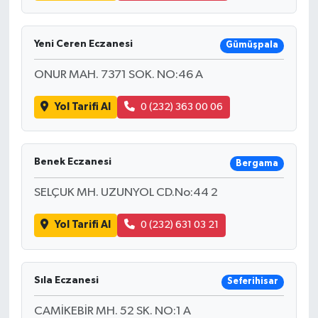
Yeni Ceren Eczanesi
Gümüşpala
ONUR MAH. 7371 SOK. NO:46 A
Yol Tarifi Al
0 (232) 363 00 06
Benek Eczanesi
Bergama
SELÇUK MH. UZUNYOL CD.No:44 2
Yol Tarifi Al
0 (232) 631 03 21
Sıla Eczanesi
Seferihisar
CAMİKEBİR MH. 52 SK. NO:1 A