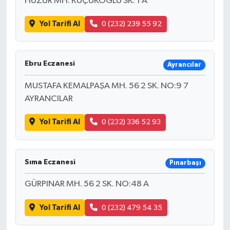
HUZUR MH. KÜÇÜKOGLU SK. 1 A
Yol Tarifi Al
0 (232) 239 55 92
Ebru Eczanesi
Ayrancılar
MUSTAFA KEMALPAŞA MH. 56 2 SK. NO:9 7
AYRANCILAR
Yol Tarifi Al
0 (232) 336 52 93
Sıma Eczanesi
Pınarbaşı
GÜRPINAR MH. 56 2 SK. NO:48 A
Yol Tarifi Al
0 (232) 479 54 35