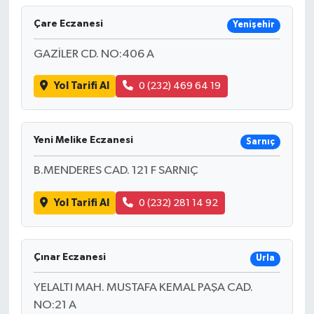
Çare Eczanesi
Yenişehir
GAZİLER CD. NO:406 A
Yol Tarifi Al
0 (232) 469 64 19
Yeni Melike Eczanesi
Sarnıç
B.MENDERES CAD. 121 F SARNIÇ
Yol Tarifi Al
0 (232) 281 14 92
Çınar Eczanesi
Urla
YELALTI MAH. MUSTAFA KEMAL PAŞA CAD.
NO:21 A