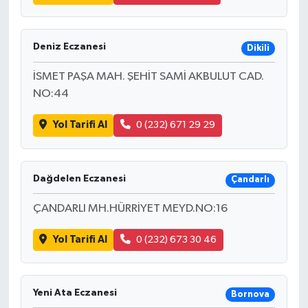
Deniz Eczanesi
Dikili
İSMET PAŞA MAH. ŞEHİT SAMİ AKBULUT CAD.
NO:44
Yol Tarifi Al
0 (232) 671 29 29
Dağdelen Eczanesi
Çandarlı
ÇANDARLI MH.HÜRRİYET MEYD.NO:16
Yol Tarifi Al
0 (232) 673 30 46
Yeni Ata Eczanesi
Bornova