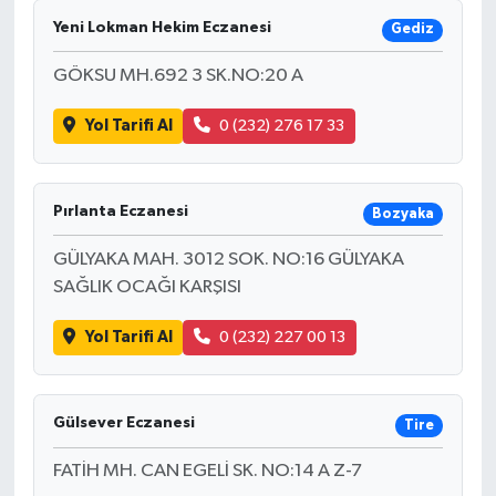
Yeni Lokman Hekim Eczanesi
Gediz
GÖKSU MH.692 3 SK.NO:20 A
Yol Tarifi Al
0 (232) 276 17 33
Pırlanta Eczanesi
Bozyaka
GÜLYAKA MAH. 3012 SOK. NO:16 GÜLYAKA
SAĞLIK OCAĞI KARŞISI
Yol Tarifi Al
0 (232) 227 00 13
Gülsever Eczanesi
Tire
FATİH MH. CAN EGELİ SK. NO:14 A Z-7