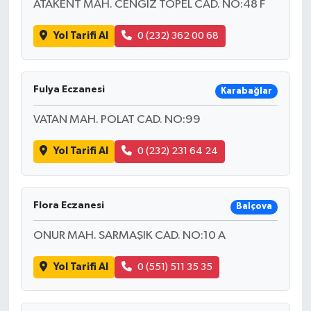
ATAKENT MAH. CENGİZ TOPEL CAD. NO:48 F
Türkiye
Yol Tarifi Al
0 (232) 362 00 68
Video Galeri
Yaşam
Fulya Eczanesi
Karabağlar
Yemek Tarifleri
VATAN MAH. POLAT CAD. NO:99
Yol Tarifi Al
0 (232) 231 64 24
Flora Eczanesi
Balçova
ONUR MAH. SARMAŞIK CAD. NO:10 A
Yol Tarifi Al
0 (551) 511 35 35