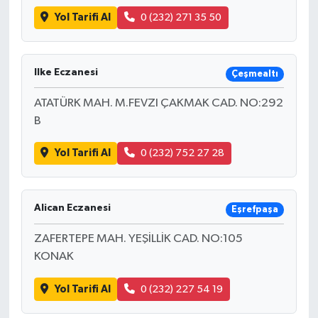
Yol Tarifi Al
0 (232) 271 35 50
Ilke Eczanesi
Çeşmealtı
ATATÜRK MAH. M.FEVZI ÇAKMAK CAD. NO:292
B
Yol Tarifi Al
0 (232) 752 27 28
Alican Eczanesi
Eşrefpaşa
ZAFERTEPE MAH. YEŞİLLİK CAD. NO:105
KONAK
Yol Tarifi Al
0 (232) 227 54 19