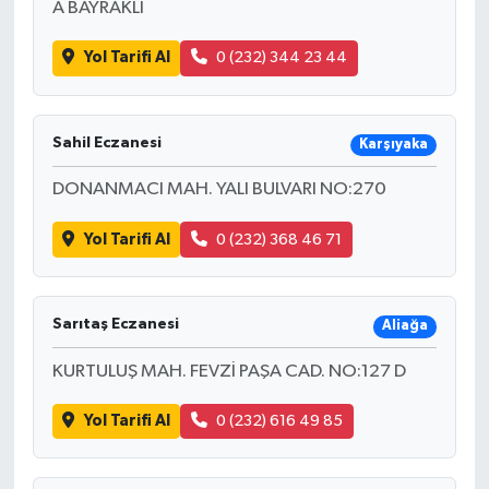
A BAYRAKLI
Yol Tarifi Al
0 (232) 344 23 44
Sahil Eczanesi
Karşıyaka
DONANMACI MAH. YALI BULVARI NO:270
Yol Tarifi Al
0 (232) 368 46 71
Sarıtaş Eczanesi
Aliağa
KURTULUŞ MAH. FEVZİ PAŞA CAD. NO:127 D
Yol Tarifi Al
0 (232) 616 49 85