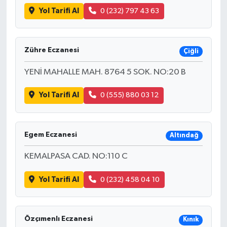
Yol Tarifi Al
0 (232) 797 43 63
Zühre Eczanesi
Çiğli
YENİ MAHALLE MAH. 8764 5 SOK. NO:20 B
Yol Tarifi Al
0 (555) 880 03 12
Egem Eczanesi
Altındağ
KEMALPASA CAD. NO:110 C
Yol Tarifi Al
0 (232) 458 04 10
Özçımenlı Eczanesi
Kınık