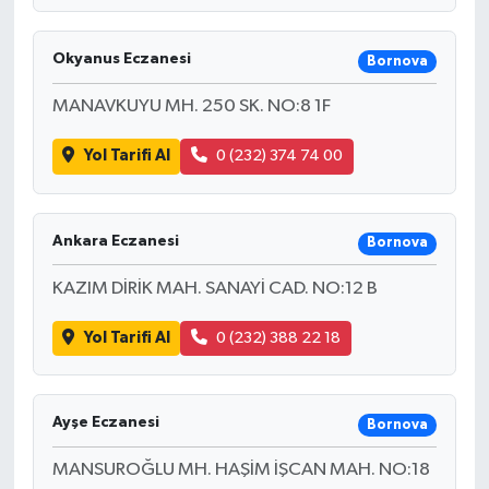
Türkiye
Okyanus Eczanesi
Bornova
Video Galeri
MANAVKUYU MH. 250 SK. NO:8 1F
Yaşam
Yol Tarifi Al
0 (232) 374 74 00
Yemek Tarifleri
Ankara Eczanesi
Bornova
KAZIM DİRİK MAH. SANAYİ CAD. NO:12 B
Yol Tarifi Al
0 (232) 388 22 18
Ayşe Eczanesi
Bornova
MANSUROĞLU MH. HAŞİM İŞCAN MAH. NO:18