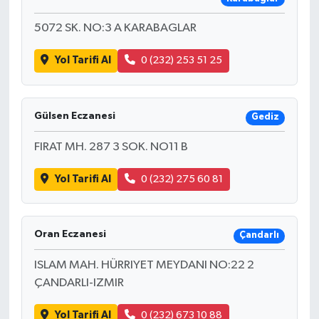
5072 SK. NO:3 A KARABAGLAR
Yol Tarifi Al
0 (232) 253 51 25
Gülsen Eczanesi
Gediz
FIRAT MH. 287 3 SOK. NO11 B
Yol Tarifi Al
0 (232) 275 60 81
Oran Eczanesi
Çandarlı
ISLAM MAH. HÜRRIYET MEYDANI NO:22 2
ÇANDARLI-IZMIR
Yol Tarifi Al
0 (232) 673 10 88