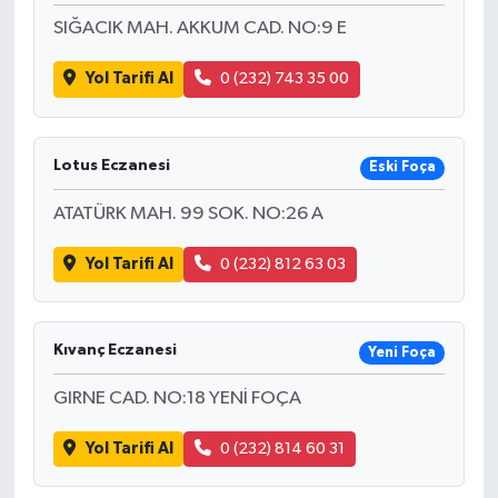
SIĞACIK MAH. AKKUM CAD. NO:9 E
Yol Tarifi Al
0 (232) 743 35 00
Lotus Eczanesi
Eski Foça
ATATÜRK MAH. 99 SOK. NO:26 A
Yol Tarifi Al
0 (232) 812 63 03
Kıvanç Eczanesi
Yeni Foça
GIRNE CAD. NO:18 YENİ FOÇA
Yol Tarifi Al
0 (232) 814 60 31