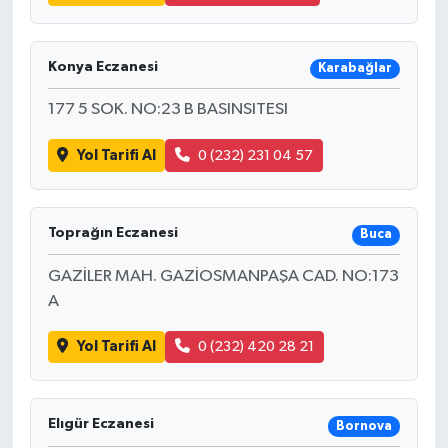
Konya Eczanesi
Karabağlar
177 5 SOK. NO:23 B BASINSITESI
Yol Tarifi Al
0 (232) 231 04 57
Toprağın Eczanesi
Buca
GAZİLER MAH. GAZİOSMANPAŞA CAD. NO:173
A
Yol Tarifi Al
0 (232) 420 28 21
Elıgür Eczanesi
Bornova