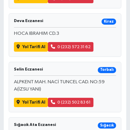
Deva Eczanesi
Kiraz
HOCA IBRAHIM CD.3
Yol Tarifi Al
0 (232) 572 31 62
Selin Eczanesi
Torbalı
ALPKENT MAH. NACİ TUNCEL CAD. NO:59
A(İZSU YANI)
Yol Tarifi Al
0 (232) 502 83 61
Sığacık Ata Eczanesi
Sığacık