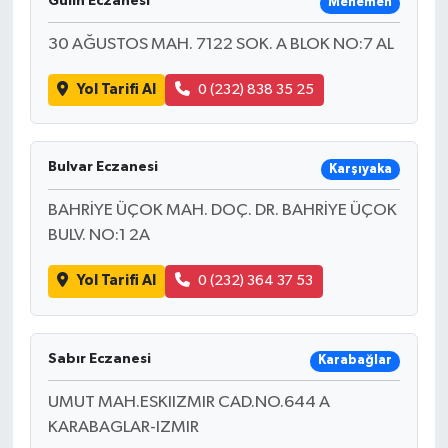
Gülin Eczanesi
Menemen
30 AĞUSTOS MAH. 7122 SOK. A BLOK NO:7 AL
Yol Tarifi Al
0 (232) 838 35 25
Bulvar Eczanesi
Karşıyaka
BAHRİYE ÜÇOK MAH. DOÇ. DR. BAHRİYE ÜÇOK
BULV. NO:1 2A
Yol Tarifi Al
0 (232) 364 37 53
Sabır Eczanesi
Karabağlar
UMUT MAH.ESKIIZMIR CAD.NO.644 A
KARABAGLAR-IZMIR