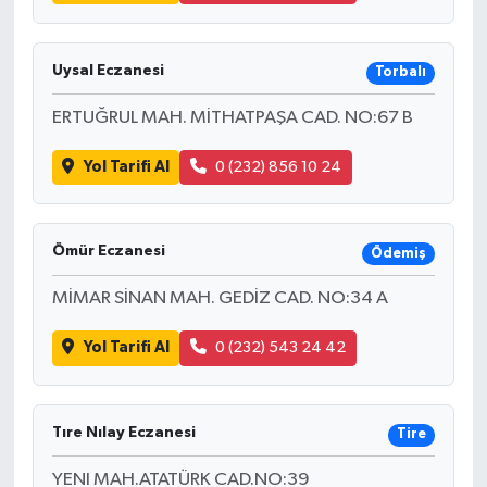
Uysal Eczanesi
Torbalı
ERTUĞRUL MAH. MİTHATPAŞA CAD. NO:67 B
Yol Tarifi Al
0 (232) 856 10 24
Ömür Eczanesi
Ödemiş
MİMAR SİNAN MAH. GEDİZ CAD. NO:34 A
Yol Tarifi Al
0 (232) 543 24 42
Tıre Nılay Eczanesi
Tire
YENI MAH.ATATÜRK CAD.NO:39