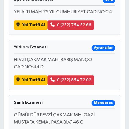
YELALTI MAH.75.YIL CUMHURIYET CAD.NO:24
Yol Tarifi Al
0 (232) 754 52 66
Yıldırım Eczanesi
Ayrancılar
FEVZİ ÇAKMAK MAH. BARIŞ MANÇO
CAD.NO:44 D
Yol Tarifi Al
0 (232) 854 72 02
Şanlı Eczanesi
Menderes
GÜMÜLDÜR FEVZİ ÇAKMAK MH. GAZİ
MUSTAFA KEMAL PAŞA BLV.146 C