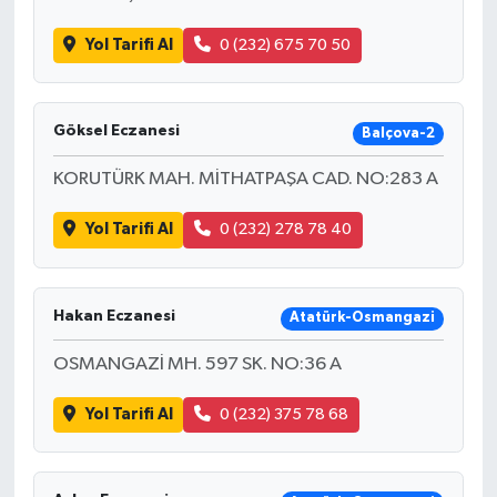
Yol Tarifi Al
0 (232) 675 70 50
İlçeler
Köşe Yazıları
Göksel Eczanesi
Balçova-2
Kültür Sanat
KORUTÜRK MAH. MİTHATPAŞA CAD. NO:283 A
Kütahya
Yol Tarifi Al
0 (232) 278 78 40
Magazin
Hakan Eczanesi
Atatürk-Osmangazi
Otomobil
OSMANGAZİ MH. 597 SK. NO:36 A
Pazarlar
Yol Tarifi Al
0 (232) 375 78 68
Politika