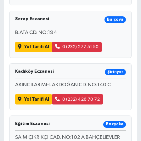
Serap Eczanesi
Balçova
B.ATA CD. NO:194
Yol Tarifi Al
0 (232) 277 51 50
Kadıköy Eczanesi
Şirinyer
AKINCILAR MH. AKDOĞAN CD. NO:140 C
Yol Tarifi Al
0 (232) 426 70 72
Eğitim Eczanesi
Bozyaka
SAIM ÇIKRIKÇI CAD. NO:102 A BAHÇELIEVLER