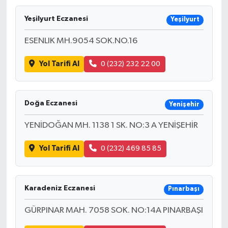
Yeşilyurt Eczanesi
Yeşilyurt
ESENLIK MH.9054 SOK.NO.16
Yol Tarifi Al
0 (232) 232 22 00
Doğa Eczanesi
Yenişehir
YENİDOĞAN MH. 1138 1 SK. NO:3 A YENİŞEHİR
Yol Tarifi Al
0 (232) 469 85 85
Karadeniz Eczanesi
Pınarbaşı
GÜRPINAR MAH. 7058 SOK. NO:14A PINARBAŞI