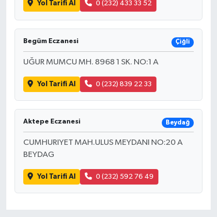
Yol Tarifi Al
0 (232) 433 33 52
Begüm Eczanesi
Çiğli
UĞUR MUMCU MH. 8968 1 SK. NO:1 A
Yol Tarifi Al
0 (232) 839 22 33
Aktepe Eczanesi
Beydağ
CUMHURIYET MAH.ULUS MEYDANI NO:20 A
BEYDAG
Yol Tarifi Al
0 (232) 592 76 49