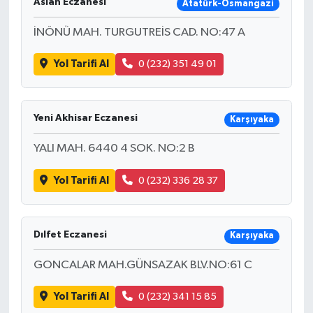
Aslan Eczanesi
Resmi İlan
Atatürk-Osmangazi
İNÖNÜ MAH. TURGUTREİS CAD. NO:47 A
Rüya Tabirleri
Yol Tarifi Al
0 (232) 351 49 01
Sağlık
Şaphane
Yeni Akhisar Eczanesi
Karşıyaka
Simav
YALI MAH. 6440 4 SOK. NO:2 B
Yol Tarifi Al
0 (232) 336 28 37
Siyaset
Spor
Dılfet Eczanesi
Karşıyaka
Tavşanlı
GONCALAR MAH.GÜNSAZAK BLV.NO:61 C
Teknoloji
Yol Tarifi Al
0 (232) 341 15 85