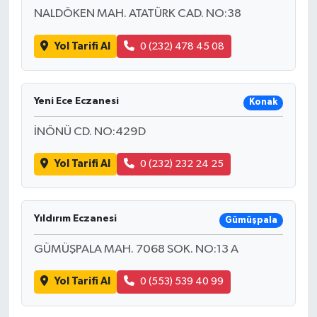
NALDÖKEN MAH. ATATÜRK CAD. NO:38
Yol Tarifi Al
0 (232) 478 45 08
Yeni Ece Eczanesi
Konak
İNÖNÜ CD. NO:429D
Yol Tarifi Al
0 (232) 232 24 25
Yıldırım Eczanesi
Gümüşpala
GÜMÜŞPALA MAH. 7068 SOK. NO:13 A
Yol Tarifi Al
0 (553) 539 40 99