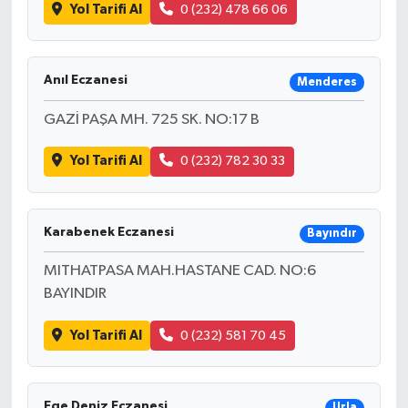
Yol Tarifi Al
0 (232) 478 66 06
Anıl Eczanesi
Menderes
GAZİ PAŞA MH. 725 SK. NO:17 B
Yol Tarifi Al
0 (232) 782 30 33
Karabenek Eczanesi
Bayındır
MITHATPASA MAH.HASTANE CAD. NO:6
BAYINDIR
Yol Tarifi Al
0 (232) 581 70 45
Ege Deniz Eczanesi
Urla