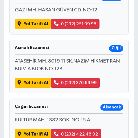
GAZİ MH. HASAN GÜVEN CD. NO:12
Yol Tarifi Al
0 (232) 251 09 95
Asmalı Eczanesi
Çiğli
ATAŞEHİR MH. 8019 11 SK.NAZIM HİKMET RAN
BULV. A BLOK NO:12B
Yol Tarifi Al
0 (232) 376 69 99
Çağın Eczanesi
Alsancak
KÜLTÜR MAH. 1382 SOK. NO:15 A
Yol Tarifi Al
0 (232) 422 48 92