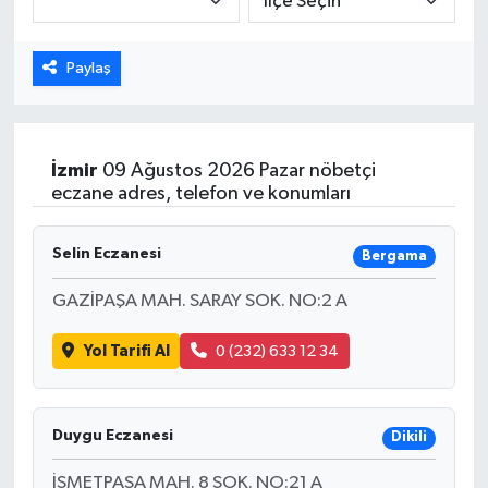
Dünya
Paylaş
Eğitim
Ekonomi
İzmir
09 Ağustos 2026 Pazar nöbetçi
eczane adres, telefon ve konumları
Emet
Selin Eczanesi
Bergama
Foto Galeri
GAZİPAŞA MAH. SARAY SOK. NO:2 A
Gediz
Yol Tarifi Al
0 (232) 633 12 34
Genel
Gündem
Duygu Eczanesi
Dikili
İSMETPAŞA MAH. 8 SOK. NO:21 A
Hisarcık