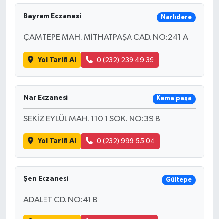
Bayram Eczanesi
Narlıdere
ÇAMTEPE MAH. MİTHATPAŞA CAD. NO:241 A
Yol Tarifi Al
0 (232) 239 49 39
Nar Eczanesi
Kemalpaşa
SEKİZ EYLÜL MAH. 110 1 SOK. NO:39 B
Yol Tarifi Al
0 (232) 999 55 04
Şen Eczanesi
Gültepe
ADALET CD. NO:41 B