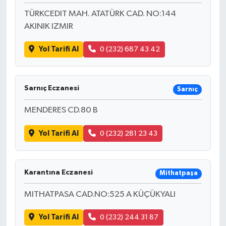
TÜRKCEDIT MAH. ATATÜRK CAD. NO:144
AKINIK IZMIR
Yol Tarifi Al
0 (232) 687 43 42
Sarnıç Eczanesi
Sarnıç
MENDERES CD.80 B
Yol Tarifi Al
0 (232) 281 23 43
Karantına Eczanesi
Mithatpaşa
MITHATPASA CAD.NO:525 A KÜÇÜKYALI
Yol Tarifi Al
0 (232) 244 31 87