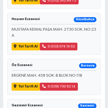
Yol Tarifi Al
0 (232) 502 89 75
Hoşcan Eczanesi
Güzelbahçe
MUSTAFA KEMAL PAŞA MAH. 2730 SOK. NO:23
A
Yol Tarifi Al
0 (533) 074 10 02
Öz Eczanesi
Bornova
ERGENE MAH. 458 SOK. B BLOK NO:11B
Yol Tarifi Al
0 (539) 730 92 14
Gaziemir Eczanesi
Gaziemir