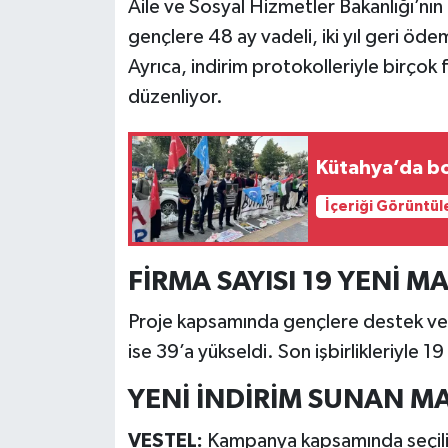
Aile ve Sosyal Hizmetler Bakanlığı’nın
gençlere 48 ay vadeli, iki yıl geri öde
İlçeler
Ayrıca, indirim protokolleriyle birçok
düzenliyor.
Köşe Yazıları
Kültür Sanat
Kütahya’da bo
Kütahya
İçeriği Görüntül
Magazin
FİRMA SAYISI 19 YENİ M
Otomobil
Proje kapsamında gençlere destek ver
ise 39’a yükseldi. Son işbirlikleriyle 1
Pazarlar
YENİ İNDİRİM SUNAN MA
Politika
VESTEL:
Kampanya kapsamında seçili ü