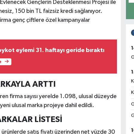
 Evlenecek Gençlerin Desteklenmesi Projesi ile
mesiz, 150 bin TL faizsiz kredi sağlanıyor.
 firma genç çiftlere özel kampanyalar
1
ykot eylemi 31. haftayı geride bıraktı
G
e
1
K
ARKAYLA ARTTI
K
en firma sayısı yerelde 1.098, ulusal düzeyde
G
9 yeni ulusal marka projeye dahil edildi.
G
RKALAR LİSTESİ
1
rünlerde satış fiyatı üzerinden net yüzde 30