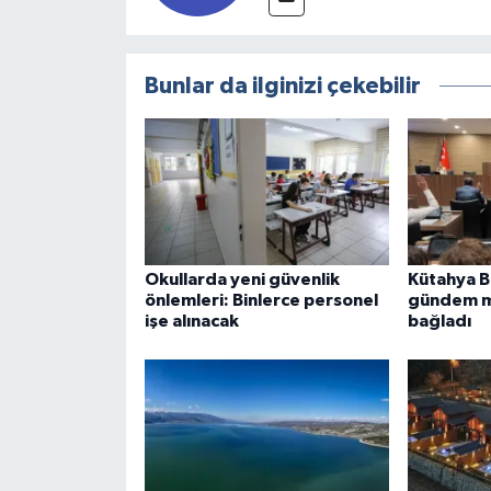
Bunlar da ilginizi çekebilir
Okullarda yeni güvenlik
Kütahya B
önlemleri: Binlerce personel
gündem m
işe alınacak
bağladı