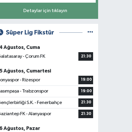
Detaylar için tıklayın
Süper Lig Fikstür
4 Ağustos, Cuma
alatasaray - Çorum FK
21:30
5 Ağustos, Cumartesi
onyaspor - Rizespor
19:00
asımpaşa - Trabzonspor
19:00
ençlerbirliği S.K. - Fenerbahçe
21:30
aziantep FK - Alanyaspor
21:30
6 Ağustos, Pazar