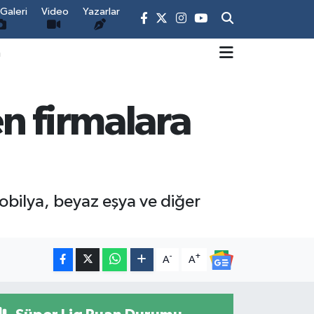
Galeri
Video
Yazarlar
m
n firmalara
obilya, beyaz eşya ve diğer
-
+
A
A