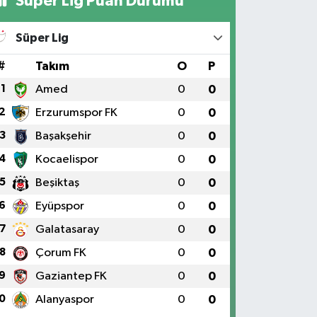
Süper Lig Puan Durumu
Süper Lig
#
Takım
O
P
1
Amed
0
0
2
Erzurumspor FK
0
0
3
Başakşehir
0
0
4
Kocaelispor
0
0
5
Beşiktaş
0
0
6
Eyüpspor
0
0
7
Galatasaray
0
0
8
Çorum FK
0
0
9
Gaziantep FK
0
0
0
Alanyaspor
0
0