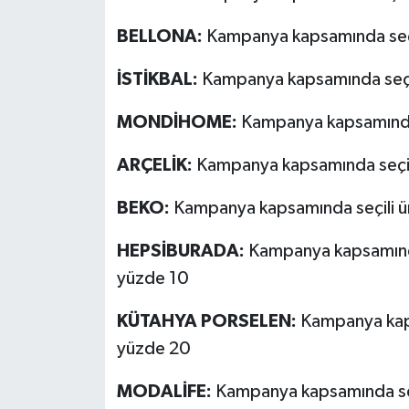
Resmi İlan
BELLONA:
Kampanya kapsamında seçil
Rüya Tabirleri
İSTİKBAL:
Kampanya kapsamında seçil
Sağlık
MONDİHOME:
Kampanya kapsamında 
Şaphane
ARÇELİK:
Kampanya kapsamında seçili 
Simav
BEKO:
Kampanya kapsamında seçili ür
Siyaset
HEPSİBURADA:
Kampanya kapsamında
yüzde 10
Spor
KÜTAHYA PORSELEN:
Kampanya kaps
Tavşanlı
yüzde 20
Teknoloji
MODALİFE:
Kampanya kapsamında seçi