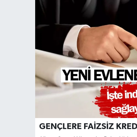
Dünya
Eğitim
Ekonomi
Emet
Foto Galeri
Gediz
Genel
Gündem
GENÇLERE FAİZSİZ KRED
Hisarcık