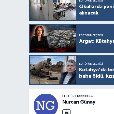
EDITÖRÜN SEÇTIĞI
Okullarda yeni
alınacak
EDITÖRÜN SEÇTIĞI
Argat: Kütahy
EDITÖRÜN SEÇTIĞI
Kütahya'da bet
baba öldü, kızı
EDITÖR HAKKINDA
Nurcan Günay