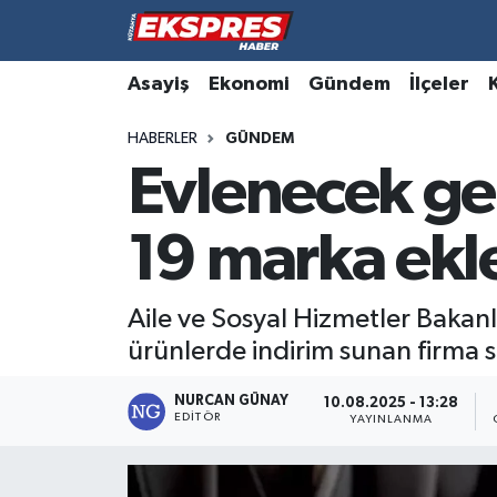
Altıntaş
Hava Durumu
Asayiş
Ekonomi
Gündem
İlçeler
HABERLER
GÜNDEM
Asayiş
Trafik Durumu
Evlenecek ge
Aslanapa
Süper Lig Puan Durumu ve Fikstür
19 marka ekl
Biyografiler
Tüm Manşetler
Bölge
Son Dakika Haberleri
Aile ve Sosyal Hizmetler Bakanl
ürünlerde indirim sunan firma sa
Çavdarhisar
Haber Arşivi
NURCAN GÜNAY
10.08.2025 - 13:28
EDITÖR
Domaniç
YAYINLANMA
Dumlupınar