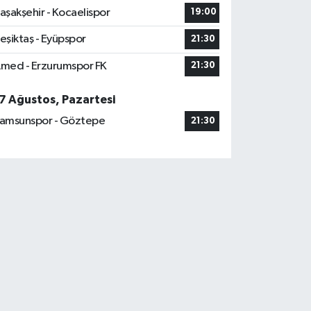
aşakşehir - Kocaelispor
19:00
eşiktaş - Eyüpspor
21:30
med - Erzurumspor FK
21:30
7 Ağustos, Pazartesi
amsunspor - Göztepe
21:30