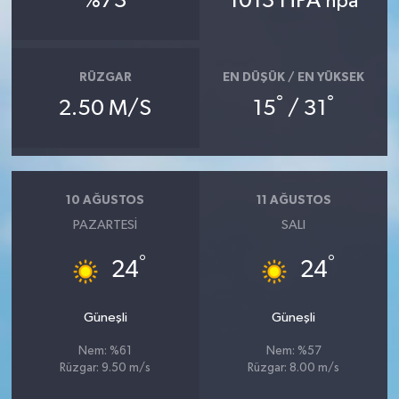
%73
1013 HPA
hpa
İlçeler
RÜZGAR
EN DÜŞÜK / EN YÜKSEK
Köşe Yazıları
°
°
2.50 M/S
15
/ 31
Kültür Sanat
Kütahya
10 AĞUSTOS
11 AĞUSTOS
Magazin
PAZARTESI
SALI
°
°
24
24
Otomobil
Pazarlar
Güneşli
Güneşli
Nem: %61
Nem: %57
Politika
Rüzgar: 9.50 m/s
Rüzgar: 8.00 m/s