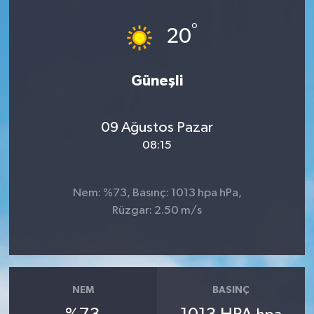
Dünya
°
20
Eğitim
Güneşli
Ekonomi
09 Ağustos Pazar
Emet
08:15
Foto Galeri
Nem: %73, Basınç: 1013 hpa hPa,
Gediz
Rüzgar: 2.50 m/s
Genel
Gündem
NEM
BASINÇ
Hisarcık