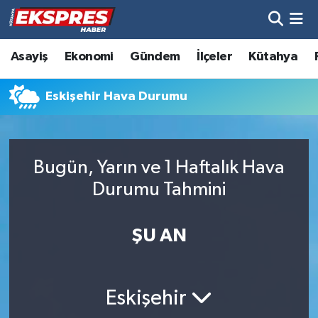
Altıntaş
Hava Durumu
Asayiş
Ekonomi
Gündem
İlçeler
Kütahya
Asayiş
Trafik Durumu
Eskişehir Hava Durumu
Aslanapa
Süper Lig Puan Durumu ve Fikstür
Biyografiler
Tüm Manşetler
Bugün, Yarın ve 1 Haftalık Hava
Durumu Tahmini
Bölge
Son Dakika Haberleri
ŞU AN
Çavdarhisar
Haber Arşivi
Domaniç
Eskişehir
Dumlupınar