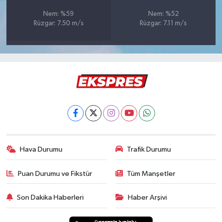
Türkiye
Nem: %59
Nem: %52
Rüzgar: 7.50 m/s
Rüzgar: 7.11 m/s
Video Galeri
Yaşam
Yemek Tarifleri
Hava Durumu
Trafik Durumu
Puan Durumu ve Fikstür
Tüm Manşetler
Son Dakika Haberleri
Haber Arşivi