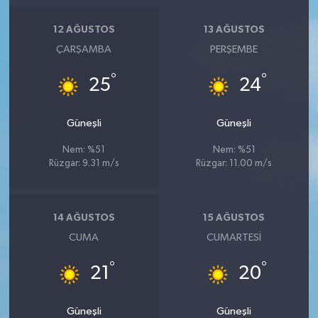
Resmi İlan
12 AĞUSTOS
13 AĞUSTOS
Rüya Tabirleri
ÇARŞAMBA
PERŞEMBE
Sağlık
°
°
25
24
Şaphane
Güneşli
Güneşli
Simav
Nem: %51
Nem: %51
Rüzgar: 9.31 m/s
Rüzgar: 11.00 m/s
Siyaset
14 AĞUSTOS
15 AĞUSTOS
Spor
CUMA
CUMARTESI
Tavşanlı
°
°
21
20
Teknoloji
Güneşli
Güneşli