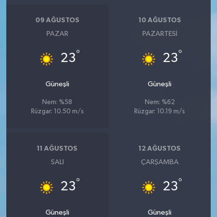
Resmi İlan
09 AĞUSTOS
10 AĞUSTOS
Rüya Tabirleri
PAZAR
PAZARTESI
Sağlık
°
°
23
23
Şaphane
Güneşli
Güneşli
Simav
Nem: %58
Nem: %62
Rüzgar: 10.50 m/s
Rüzgar: 10.19 m/s
Siyaset
11 AĞUSTOS
12 AĞUSTOS
Spor
SALI
ÇARŞAMBA
Tavşanlı
°
°
23
23
Teknoloji
Güneşli
Güneşli