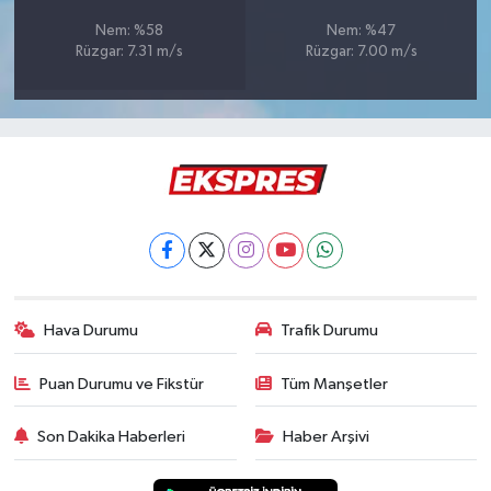
Türkiye
Nem: %58
Nem: %47
Rüzgar: 7.31 m/s
Rüzgar: 7.00 m/s
Video Galeri
Yaşam
Yemek Tarifleri
Hava Durumu
Trafik Durumu
Puan Durumu ve Fikstür
Tüm Manşetler
Son Dakika Haberleri
Haber Arşivi