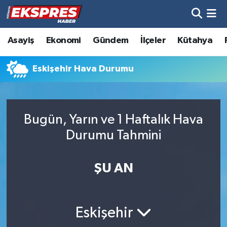
Altıntaş
Hava Durumu
Asayiş
Ekonomi
Gündem
İlçeler
Kütahya
Asayiş
Trafik Durumu
Eskişehir Hava Durumu
Aslanapa
Süper Lig Puan Durumu ve Fikstür
Biyografiler
Tüm Manşetler
Bugün, Yarın ve 1 Haftalık Hava
Durumu Tahmini
Bölge
Son Dakika Haberleri
ŞU AN
Çavdarhisar
Haber Arşivi
Domaniç
Eskişehir
Dumlupınar