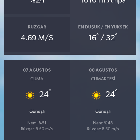
%24
1010 HPA
hpa
İlçeler
RÜZGAR
EN DÜŞÜK / EN YÜKSEK
Köşe Yazıları
°
°
4.69 M/S
16
/ 32
Kültür Sanat
Kütahya
07 AĞUSTOS
08 AĞUSTOS
Magazin
CUMA
CUMARTESI
°
°
24
24
Otomobil
Pazarlar
Güneşli
Güneşli
Nem: %51
Nem: %48
Politika
Rüzgar: 6.50 m/s
Rüzgar: 8.50 m/s