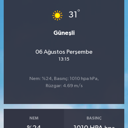
Dünya
°
31
Eğitim
Güneşli
Ekonomi
06 Ağustos Perşembe
Emet
13:15
Foto Galeri
Nem: %24, Basınç: 1010 hpa hPa,
Gediz
Rüzgar: 4.69 m/s
Genel
Gündem
NEM
BASINÇ
Hisarcık