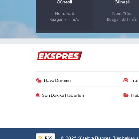
Güneşli
Güneşli
Nem: %56
Nem: %53
İlçeler
Rüzgar: 7.11 m/s
Rüzgar: 8.11 m/s
Köşe Yazıları
Kültür Sanat
Kütahya
Magazin
Hava Durumu
Tra
Otomobil
Son Dakika Haberleri
Hab
Pazarlar
Politika
RSS
© 2025 Kütahya Ekspres. Tüm hakları sak