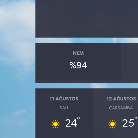
Dünya
Eğitim
Ekonomi
NEM
Emet
%94
Foto Galeri
Gediz
11 AĞUSTOS
12 AĞUSTOS
Genel
SALI
ÇARŞAMBA
°
°
24
25
Gündem
Hisarcık