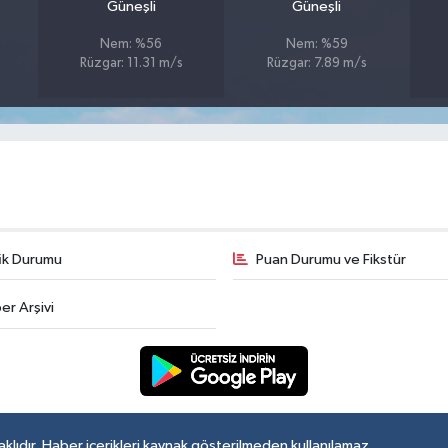
Güneşli
Güneşli
Nem: %56
Nem: %59
Rüzgar: 11.31 m/s
Rüzgar: 7.89 m/s
fik Durumu
Puan Durumu ve Fikstür
er Arşivi
lıdır. Haber içerikleri kaynak gösterilmeden kullanılamaz.