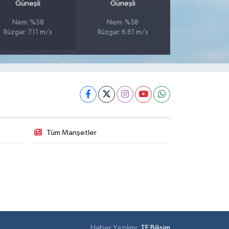
Güneşli
Güneşli
Nem: %58
Nem: %58
Rüzgar: 7.11 m/s
Rüzgar: 6.61 m/s
Tüm Manşetler
Haber Yazılımı:
TE Bilişim