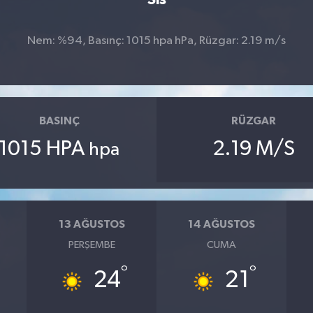
Nem: %94, Basınç: 1015 hpa hPa, Rüzgar: 2.19 m/s
BASINÇ
RÜZGAR
1015 HPA
2.19 M/S
hpa
13 AĞUSTOS
14 AĞUSTOS
PERŞEMBE
CUMA
°
°
24
21