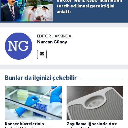
Rektör Tekin, KSBÜ'nün neden
tercih edilmesi gerektiğini
anlattı
EDITÖR HAKKINDA
Nurcan Günay
Bunlar da ilginizi çekebilir
Kanser hücrelerinin
Zayıflama iğnesinde doz