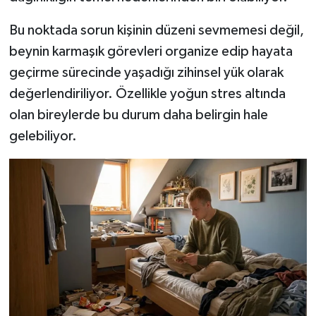
Resmi İlan
Bu noktada sorun kişinin düzeni sevmemesi değil,
Rüya Tabirleri
beynin karmaşık görevleri organize edip hayata
geçirme sürecinde yaşadığı zihinsel yük olarak
Sağlık
değerlendiriliyor. Özellikle yoğun stres altında
Şaphane
olan bireylerde bu durum daha belirgin hale
gelebiliyor.
Simav
Siyaset
Spor
Tavşanlı
Teknoloji