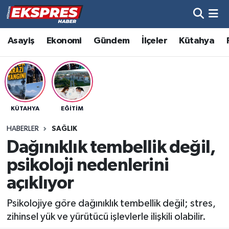
Altıntaş
Hava Durumu
Asayiş
Ekonomi
Gündem
İlçeler
Kütahya
Asayiş
Trafik Durumu
Aslanapa
Süper Lig Puan Durumu ve Fikstür
KÜTAHYA
EĞITIM
Biyografiler
Tüm Manşetler
HABERLER
SAĞLIK
Bölge
Son Dakika Haberleri
Dağınıklık tembellik değil,
psikoloji nedenlerini
Çavdarhisar
Haber Arşivi
açıklıyor
Domaniç
Psikolojiye göre dağınıklık tembellik değil; stres,
zihinsel yük ve yürütücü işlevlerle ilişkili olabilir.
Dumlupınar