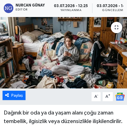
NURCAN GÜNAY
03.07.2026 - 12:25
03.07.2026 - 14:
Dünya
EDITÖR
YAYINLANMA
GÜNCELLEME
Eğitim
Ekonomi
Emet
Foto Galeri
Gediz
Paylaş
-
+
A
A
Genel
Gündem
Dağınık bir oda ya da yaşam alanı çoğu zaman
tembellik, ilgisizlik veya düzensizlikle ilişkilendirilir.
Hisarcık