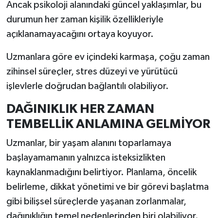
Ancak psikoloji alanındaki güncel yaklaşımlar, bu
durumun her zaman kişilik özellikleriyle
İlçeler
açıklanamayacağını ortaya koyuyor.
Köşe Yazıları
Uzmanlara göre ev içindeki karmaşa, çoğu zaman
zihinsel süreçler, stres düzeyi ve yürütücü
Kültür Sanat
işlevlerle doğrudan bağlantılı olabiliyor.
Kütahya
DAĞINIKLIK HER ZAMAN
TEMBELLİK ANLAMINA GELMİYOR
Magazin
Uzmanlar, bir yaşam alanını toparlamaya
Otomobil
başlayamamanın yalnızca isteksizlikten
Pazarlar
kaynaklanmadığını belirtiyor. Planlama, öncelik
belirleme, dikkat yönetimi ve bir görevi başlatma
Politika
gibi bilişsel süreçlerde yaşanan zorlanmalar,
dağınıklığın temel nedenlerinden biri olabiliyor.