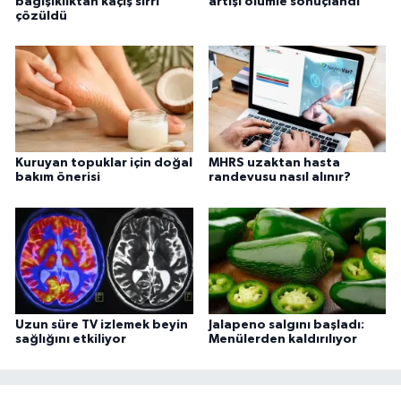
bağışıklıktan kaçış sırrı
artışı ölümle sonuçlandı
çözüldü
Kuruyan topuklar için doğal
MHRS uzaktan hasta
bakım önerisi
randevusu nasıl alınır?
Uzun süre TV izlemek beyin
Jalapeno salgını başladı:
sağlığını etkiliyor
Menülerden kaldırılıyor