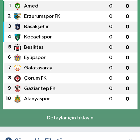
1
Amed
0
0
2
Erzurumspor FK
0
0
3
Başakşehir
0
0
4
Kocaelispor
0
0
5
Beşiktaş
0
0
6
Eyüpspor
0
0
7
Galatasaray
0
0
8
Çorum FK
0
0
9
Gaziantep FK
0
0
10
Alanyaspor
0
0
Detaylar için tıklayın