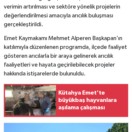
verimin artırılması ve sektöre yönelik projelerin
İlçeler
değerlendirilmesi amacıyla arıcılık buluşması
gerçekleştirildi.
Köşe Yazıları
Emet Kaymakamı Mehmet Alperen Başkapan'ın
Kültür Sanat
katılımıyla düzenlenen programda, ilçede faaliyet
gösteren arıcılarla bir araya gelinerek arıcılık
Kütahya
faaliyetleri ve hayata geçirilebilecek projeler
hakkında istişarelerde bulunuldu.
Magazin
Otomobil
Kütahya Emet’te
büyükbaş hayvanlara
Pazarlar
aşılama çalışması
Politika