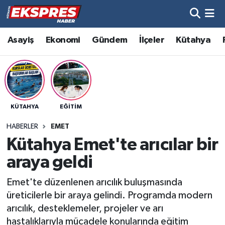
Altıntaş
Hava Durumu
Asayiş
Ekonomi
Gündem
İlçeler
Kütahya
Asayiş
Trafik Durumu
Aslanapa
Süper Lig Puan Durumu ve Fikstür
KÜTAHYA
EĞITIM
Biyografiler
Tüm Manşetler
HABERLER
EMET
Bölge
Son Dakika Haberleri
Kütahya Emet'te arıcılar bir
araya geldi
Çavdarhisar
Haber Arşivi
Emet'te düzenlenen arıcılık buluşmasında
Domaniç
üreticilerle bir araya gelindi. Programda modern
arıcılık, desteklemeler, projeler ve arı
Dumlupınar
hastalıklarıyla mücadele konularında eğitim