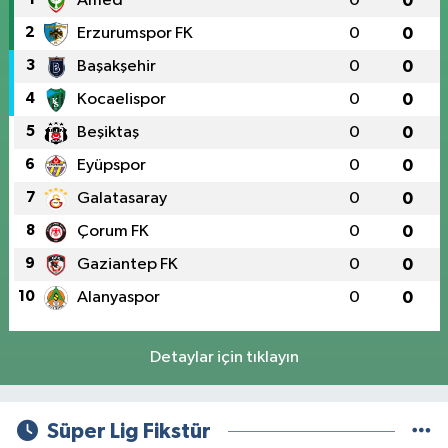
Amed
0
0
2
Erzurumspor FK
0
0
3
Başakşehir
0
0
4
Kocaelispor
0
0
5
Beşiktaş
0
0
6
Eyüpspor
0
0
7
Galatasaray
0
0
8
Çorum FK
0
0
9
Gaziantep FK
0
0
10
Alanyaspor
0
0
Detaylar için tıklayın
Süper Lig Fikstür