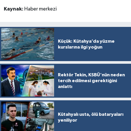
Kaynak:
Haber merkezi
Küçük: Kütahya’da yüzme
kurslarına ilgi yoğun
Rektör Tekin, KSBÜ'nün neden
tercih edilmesi gerektiğini
anlattı
Kütahyalı usta, ölü bataryaları
yeniliyor