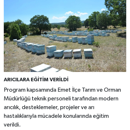
Resmi İlan
Rüya Tabirleri
Sağlık
Şaphane
Simav
Siyaset
ARICILARA EĞİTİM VERİLDİ
Program kapsamında Emet İlçe Tarım ve Orman
Spor
Müdürlüğü teknik personeli tarafından modern
Tavşanlı
arıcılık, desteklemeler, projeler ve arı
hastalıklarıyla mücadele konularında eğitim
Teknoloji
verildi.