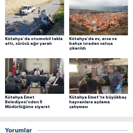
Kütahya'da otomobil takla
Kütahya’da ev, arsa ve
attı, sürücü ağır yaralı
bahçe icradan satışa
çıkarıldı
Kütahya Emet
Kütahya Emet’te büyükbaş
Belediyesi’nden İl
hayvanlara aşılama
Müdürlüğüne ziyaret
çalışması
Yorumlar