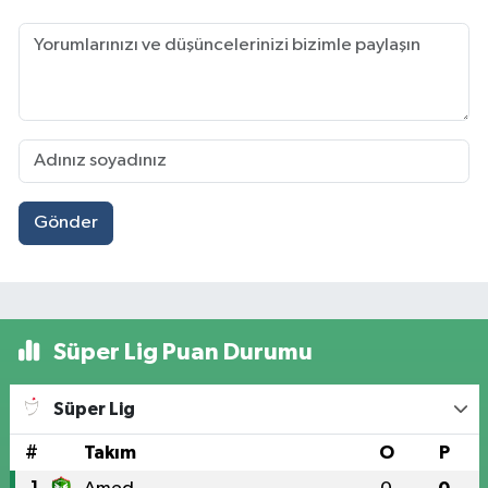
Gönder
Süper Lig Puan Durumu
Süper Lig
#
Takım
O
P
1