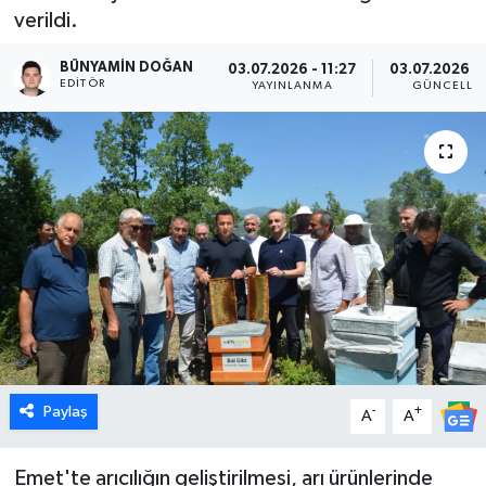
verildi.
Dünya
BÜNYAMIN DOĞAN
03.07.2026 - 11:27
03.07.2026 - 
EDITÖR
YAYINLANMA
GÜNCELLE
Eğitim
Ekonomi
Emet
Foto Galeri
Gediz
Genel
Paylaş
-
+
A
A
Gündem
Emet'te arıcılığın geliştirilmesi, arı ürünlerinde
Hisarcık