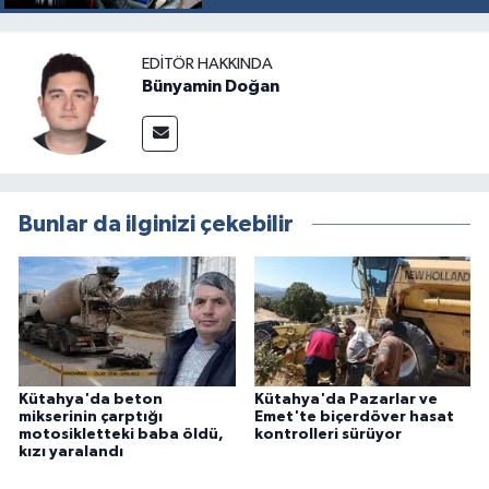
EDITÖR HAKKINDA
Bünyamin Doğan
Bunlar da ilginizi çekebilir
Kütahya'da beton
Kütahya'da Pazarlar ve
mikserinin çarptığı
Emet'te biçerdöver hasat
motosikletteki baba öldü,
kontrolleri sürüyor
kızı yaralandı