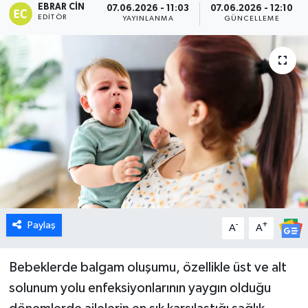
EBRAR CIN
07.06.2026 - 11:03
07.06.2026 - 12:10
EDITÖR
YAYINLANMA
GÜNCELLEME
Dünya
Eğitim
Ekonomi
Emet
Foto Galeri
Gediz
Paylaş
-
+
A
A
Genel
Bebeklerde balgam oluşumu, özellikle üst ve alt
Gündem
solunum yolu enfeksiyonlarının yaygın olduğu
Hisarcık