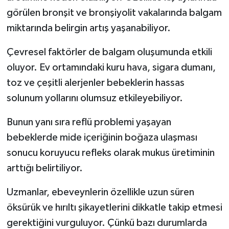
Türkiye
görülen bronşit ve bronşiyolit vakalarında balgam
miktarında belirgin artış yaşanabiliyor.
Video Galeri
Çevresel faktörler de balgam oluşumunda etkili
Yaşam
oluyor. Ev ortamındaki kuru hava, sigara dumanı,
toz ve çeşitli alerjenler bebeklerin hassas
Yemek Tarifleri
solunum yollarını olumsuz etkileyebiliyor.
Bunun yanı sıra reflü problemi yaşayan
bebeklerde mide içeriğinin boğaza ulaşması
sonucu koruyucu refleks olarak mukus üretiminin
arttığı belirtiliyor.
Uzmanlar, ebeveynlerin özellikle uzun süren
öksürük ve hırıltı şikayetlerini dikkatle takip etmesi
gerektiğini vurguluyor. Çünkü bazı durumlarda