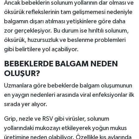
Resmi İlan
Ancak bebeklerin solunum yollarının dar olması ve
öksürük reflekslerinin tam gelişmemesi nedeniyle
Rüya Tabirleri
balgamın dışarı atılması yetişkinlere göre daha
zor gerçekleşiyor. Bu durum ise hırıltılı solunum,
Sağlık
öksürük, huzursuzluk ve beslenme problemleri
gibi belirtilere yol açabiliyor.
Şaphane
BEBEKLERDE BALGAM NEDEN
Simav
OLUŞUR?
Siyaset
Uzmanlara göre bebeklerde balgam oluşumunun
en yaygın nedenleri arasında viral enfeksiyonlar ilk
Spor
sırada yer alıyor.
Tavşanlı
Grip, nezle ve RSV gibi virüsler, solunum
yollarındaki mukozayı etkileyerek yoğun mukus
Teknoloji
üretimine neden olabiliyor. Özellikle kış aylarında