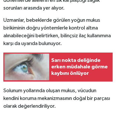
dönemlerde ailelerin en sık karşılaştığı sağlık
sorunları arasında yer alıyor.
İlçeler
Uzmanlar, bebeklerde görülen yoğun mukus
Köşe Yazıları
birikiminin doğru yöntemlerle kontrol altına
alınabileceğini belirtirken, bilinçsiz ilaç kullanımına
Kültür Sanat
karşı da uyarıda bulunuyor.
Kütahya
Sarı nokta deliğinde
Magazin
erken müdahale görme
kaybını önlüyor
Otomobil
Solunum yollarında oluşan mukus, vücudun
Pazarlar
kendini koruma mekanizmasının doğal bir parçası
Politika
olarak değerlendiriliyor.