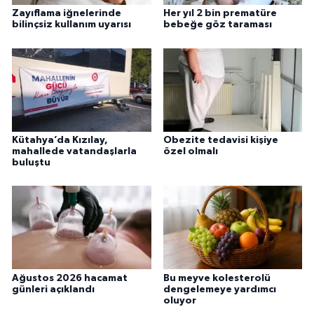
Zayıflama iğnelerinde
Her yıl 2 bin prematüre
bilinçsiz kullanım uyarısı
bebeğe göz taraması
Kütahya’da Kızılay,
Obezite tedavisi kişiye
mahallede vatandaşlarla
özel olmalı
buluştu
Ağustos 2026 hacamat
Bu meyve kolesterolü
günleri açıklandı
dengelemeye yardımcı
oluyor