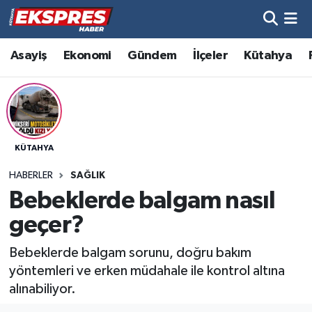
Altıntaş
Hava Durumu
Asayiş
Ekonomi
Gündem
İlçeler
Kütahya
Asayiş
Trafik Durumu
Aslanapa
Süper Lig Puan Durumu ve Fikstür
KÜTAHYA
Biyografiler
Tüm Manşetler
HABERLER
SAĞLIK
Bölge
Son Dakika Haberleri
Bebeklerde balgam nasıl
geçer?
Çavdarhisar
Haber Arşivi
Bebeklerde balgam sorunu, doğru bakım
Domaniç
yöntemleri ve erken müdahale ile kontrol altına
alınabiliyor.
Dumlupınar