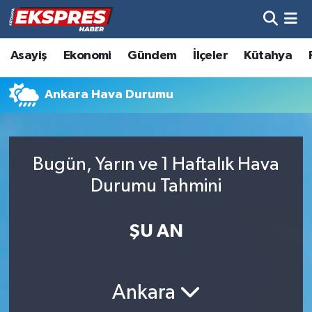
Altıntaş
Hava Durumu
Asayiş
Ekonomi
Gündem
İlçeler
Kütahya
Asayiş
Trafik Durumu
Ankara Hava Durumu
Aslanapa
Süper Lig Puan Durumu ve Fikstür
Biyografiler
Tüm Manşetler
Bugün, Yarın ve 1 Haftalık Hava
Durumu Tahmini
Bölge
Son Dakika Haberleri
ŞU AN
Çavdarhisar
Haber Arşivi
Domaniç
Ankara
Dumlupınar