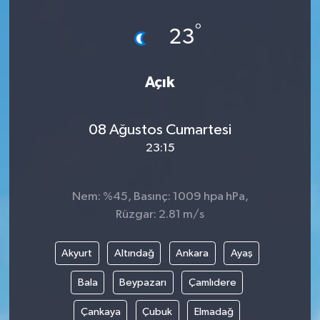
Dünya
°
23
Eğitim
Açık
Ekonomi
08 Ağustos Cumartesi
Emet
23:15
Foto Galeri
Nem: %45, Basınç: 1009 hpa hPa,
Gediz
Rüzgar: 2.81 m/s
Genel
Akyurt
Altındağ
Ankara
Ayaş
Gündem
Bala
Beypazarı
Çamlıdere
Çankaya
Çubuk
Elmadağ
Hisarcık