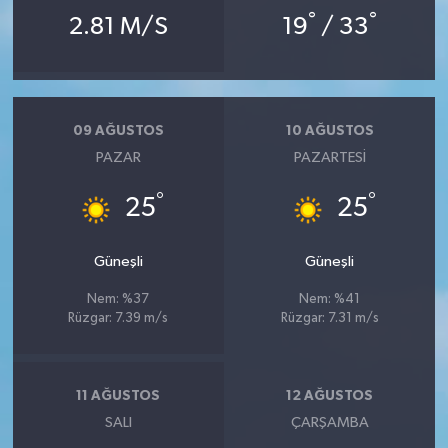
Resmi İlan
°
°
2.81 M/S
19
/ 33
Rüya Tabirleri
Sağlık
09 AĞUSTOS
10 AĞUSTOS
PAZAR
PAZARTESI
Şaphane
°
°
25
25
Simav
Siyaset
Güneşli
Güneşli
Nem: %37
Nem: %41
Spor
Rüzgar: 7.39 m/s
Rüzgar: 7.31 m/s
Tavşanlı
11 AĞUSTOS
12 AĞUSTOS
Teknoloji
SALI
ÇARŞAMBA