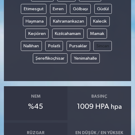
Etimesgut
Evren
Gölbaşı
Güdül
İlçeler
Haymana
Kahramankazan
Kalecik
Köşe Yazıları
Keçiören
Kızılcahamam
Mamak
Kültür Sanat
Nallıhan
Polatlı
Pursaklar
Sincan
Şereflikoçhisar
Yenimahalle
Kütahya
Magazin
Otomobil
NEM
BASINÇ
%45
1009 HPA
Pazarlar
hpa
Politika
RÜZGAR
EN DÜŞÜK / EN YÜKSEK