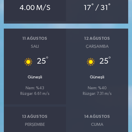
Resmi İlan
°
°
4.00 M/S
17
/ 31
Rüya Tabirleri
Sağlık
11 AĞUSTOS
12 AĞUSTOS
SALI
ÇARŞAMBA
Şaphane
°
°
25
25
Simav
Siyaset
Güneşli
Güneşli
Nem: %43
Nem: %40
Spor
Rüzgar: 6.61 m/s
Rüzgar: 7.31 m/s
Tavşanlı
13 AĞUSTOS
14 AĞUSTOS
Teknoloji
PERŞEMBE
CUMA