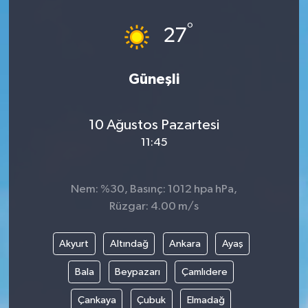
Dünya
°
27
Eğitim
Güneşli
Ekonomi
10 Ağustos Pazartesi
Emet
11:45
Foto Galeri
Nem: %30, Basınç: 1012 hpa hPa,
Gediz
Rüzgar: 4.00 m/s
Genel
Akyurt
Altındağ
Ankara
Ayaş
Gündem
Bala
Beypazarı
Çamlıdere
Çankaya
Çubuk
Elmadağ
Hisarcık