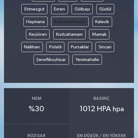
Etimesgut
Evren
Gölbaşı
Güdül
İlçeler
Haymana
Kahramankazan
Kalecik
Köşe Yazıları
Keçiören
Kızılcahamam
Mamak
Kültür Sanat
Nallıhan
Polatlı
Pursaklar
Sincan
Şereflikoçhisar
Yenimahalle
Kütahya
Magazin
Otomobil
NEM
BASINÇ
%30
1012 HPA
Pazarlar
hpa
Politika
RÜZGAR
EN DÜŞÜK / EN YÜKSEK