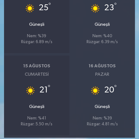
°
°
Türkiye
25
23
Video Galeri
Güneşli
Güneşli
Nem: %39
Nem: %40
Yaşam
Rüzgar: 6.89 m/s
Rüzgar: 6.39 m/s
Yemek Tarifleri
15 AĞUSTOS
16 AĞUSTOS
CUMARTESI
PAZAR
°
°
21
20
Güneşli
Güneşli
Nem: %41
Nem: %39
Rüzgar: 5.50 m/s
Rüzgar: 4.81 m/s