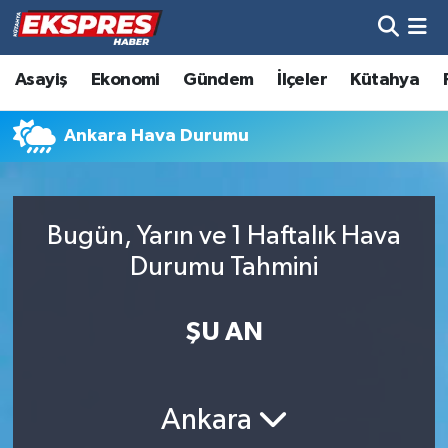
Altıntaş
Hava Durumu
Asayiş
Ekonomi
Gündem
İlçeler
Kütahya
Asayiş
Trafik Durumu
Ankara Hava Durumu
Aslanapa
Süper Lig Puan Durumu ve Fikstür
Biyografiler
Tüm Manşetler
Bugün, Yarın ve 1 Haftalık Hava
Durumu Tahmini
Bölge
Son Dakika Haberleri
ŞU AN
Çavdarhisar
Haber Arşivi
Domaniç
Ankara
Dumlupınar