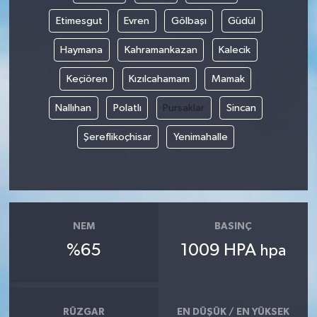
Etimesgut
Evren
Gölbaşı
Güdül
İlçeler
Haymana
Kahramankazan
Kalecik
Köşe Yazıları
Keçiören
Kızılcahamam
Mamak
Kültür Sanat
Nallıhan
Polatlı
Pursaklar
Sincan
Şereflikoçhisar
Yenimahalle
Kütahya
Magazin
Otomobil
NEM
BASINÇ
%65
1009 HPA
Pazarlar
hpa
Politika
RÜZGAR
EN DÜŞÜK / EN YÜKSEK