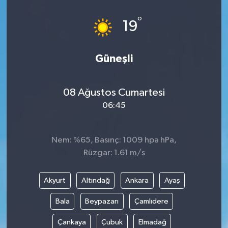
Dünya
°
19
Eğitim
Güneşli
Ekonomi
08 Ağustos Cumartesi
Emet
06:45
Foto Galeri
Nem: %65, Basınç: 1009 hpa hPa,
Gediz
Rüzgar: 1.61 m/s
Genel
Akyurt
Altındağ
Ankara
Ayaş
Gündem
Bala
Beypazarı
Çamlıdere
Çankaya
Çubuk
Elmadağ
Hisarcık