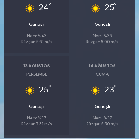
°
°
Türkiye
24
25
Video Galeri
Güneşli
Güneşli
Nem: %43
Nem: %36
Yaşam
Rüzgar: 5.61 m/s
Rüzgar: 6.00 m/s
Yemek Tarifleri
13 AĞUSTOS
14 AĞUSTOS
PERŞEMBE
CUMA
°
°
25
23
Güneşli
Güneşli
Nem: %37
Nem: %37
Rüzgar: 7.31 m/s
Rüzgar: 5.50 m/s