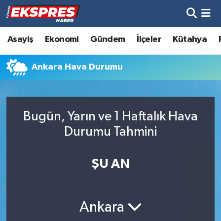
Altıntaş
Hava Durumu
Asayiş
Ekonomi
Gündem
İlçeler
Kütahya
Asayiş
Trafik Durumu
Ankara Hava Durumu
Aslanapa
Süper Lig Puan Durumu ve Fikstür
Biyografiler
Tüm Manşetler
Bugün, Yarın ve 1 Haftalık Hava
Durumu Tahmini
Bölge
Son Dakika Haberleri
ŞU AN
Çavdarhisar
Haber Arşivi
Domaniç
Ankara
Dumlupınar