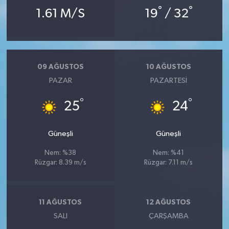
Resmi İlan
°
°
1.61 M/S
19
/ 32
Rüya Tabirleri
Sağlık
09 AĞUSTOS
10 AĞUSTOS
PAZAR
PAZARTESI
Şaphane
°
°
25
24
Simav
Siyaset
Güneşli
Güneşli
Nem: %38
Nem: %41
Spor
Rüzgar: 8.39 m/s
Rüzgar: 7.11 m/s
Tavşanlı
11 AĞUSTOS
12 AĞUSTOS
Teknoloji
SALI
ÇARŞAMBA