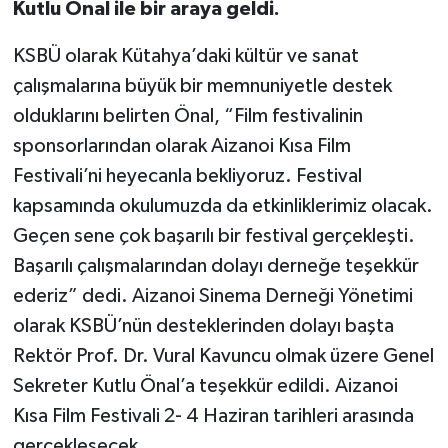
Kutlu Önal ile bir araya geldi.
İlçeler
KSBÜ olarak Kütahya’daki kültür ve sanat
çalışmalarına büyük bir memnuniyetle destek
Köşe Yazıları
olduklarını belirten Önal, “Film festivalinin
sponsorlarından olarak Aizanoi Kısa Film
Kültür Sanat
Festivali’ni heyecanla bekliyoruz. Festival
Kütahya
kapsamında okulumuzda da etkinliklerimiz olacak.
Geçen sene çok başarılı bir festival gerçekleşti.
Magazin
Başarılı çalışmalarından dolayı derneğe teşekkür
ederiz” dedi. Aizanoi Sinema Derneği Yönetimi
Otomobil
olarak KSBÜ’nün desteklerinden dolayı başta
Pazarlar
Rektör Prof. Dr. Vural Kavuncu olmak üzere Genel
Sekreter Kutlu Önal’a teşekkür edildi. Aizanoi
Politika
Kısa Film Festivali 2- 4 Haziran tarihleri arasında
gerçekleşecek.