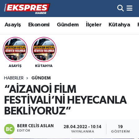
Altıntaş
Hava Durumu
Asayiş
Ekonomi
Gündem
İlçeler
Kütahya
Asayiş
Trafik Durumu
Aslanapa
Süper Lig Puan Durumu ve Fikstür
ASAYIŞ
KÜTAHYA
Biyografiler
Tüm Manşetler
HABERLER
GÜNDEM
Bölge
Son Dakika Haberleri
“AİZANOİ FİLM
FESTİVALİ’Nİ HEYECANLA
Çavdarhisar
Haber Arşivi
BEKLİYORUZ”
Domaniç
BERR CELIS ASLAN
28.04.2022 - 10:14
19
EDITÖR
YAYINLANMA
GÖSTERIM
Dumlupınar