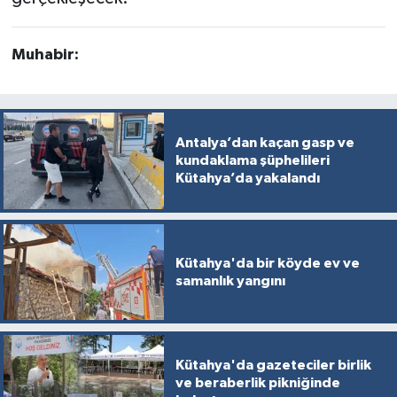
Resmi İlan
Rüya Tabirleri
Muhabir:
Sağlık
Şaphane
Antalya’dan kaçan gasp ve
kundaklama şüphelileri
Kütahya’da yakalandı
Simav
Siyaset
Kütahya'da bir köyde ev ve
Spor
samanlık yangını
Tavşanlı
Kütahya'da gazeteciler birlik
Teknoloji
ve beraberlik pikniğinde