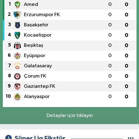
1
Amed
0
0
2
Erzurumspor FK
0
0
3
Başakşehir
0
0
4
Kocaelispor
0
0
5
Beşiktaş
0
0
6
Eyüpspor
0
0
7
Galatasaray
0
0
8
Çorum FK
0
0
9
Gaziantep FK
0
0
10
Alanyaspor
0
0
Detaylar için tıklayın
Süper Lig Fikstür