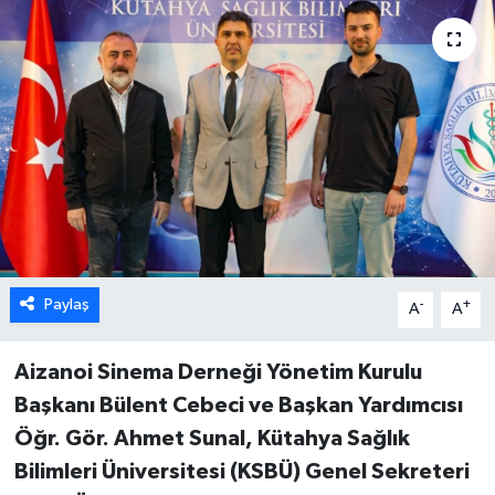
Dünya
Eğitim
Ekonomi
Emet
Foto Galeri
Paylaş
-
+
A
A
Gediz
Aizanoi Sinema Derneği Yönetim Kurulu
Genel
Başkanı Bülent Cebeci ve Başkan Yardımcısı
Gündem
Öğr. Gör. Ahmet Sunal, Kütahya Sağlık
Bilimleri Üniversitesi (KSBÜ) Genel Sekreteri
Hisarcık