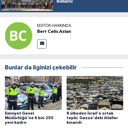
buluştu
Türkiye
Video Galeri
EDITÖR HAKKINDA
Berr Celis Aslan
Yaşam
Yemek Tarifleri
Bunlar da ilginizi çekebilir
Emniyet Genel
8 ülkeden İsrail'e ortak
Müdürlüğü'ne 6 bin 250
tepki: Gazze'deki ihlaller
yeni kadro
kınandı