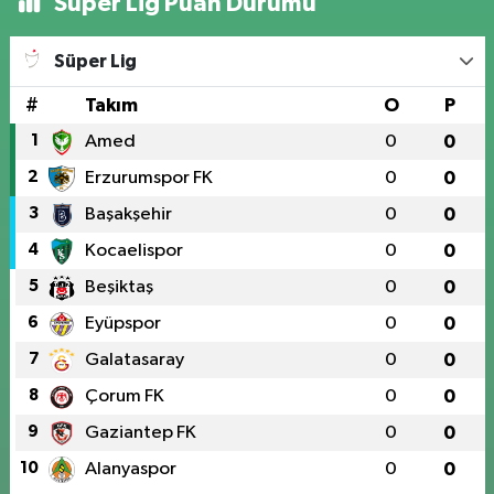
Süper Lig Puan Durumu
Süper Lig
#
Takım
O
P
1
Amed
0
0
2
Erzurumspor FK
0
0
3
Başakşehir
0
0
4
Kocaelispor
0
0
5
Beşiktaş
0
0
6
Eyüpspor
0
0
7
Galatasaray
0
0
8
Çorum FK
0
0
9
Gaziantep FK
0
0
10
Alanyaspor
0
0