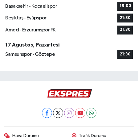
Başakşehir - Kocaelispor
19:00
Beşiktaş - Eyüpspor
21:30
Amed - Erzurumspor FK
21:30
17 Ağustos, Pazartesi
Samsunspor - Göztepe
21:30
Hava Durumu
Trafik Durumu