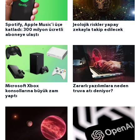
Spotify, Apple Music'i üçe
Jeolojik riskler yapay
katladı: 300 milyon ücretli
zekayla takip edilecek
aboneye ulaştı
Microsoft Xbox
Zararlı yazılımlara neden
konsollarına büyük zam
truva atı deniyor?
yaptı