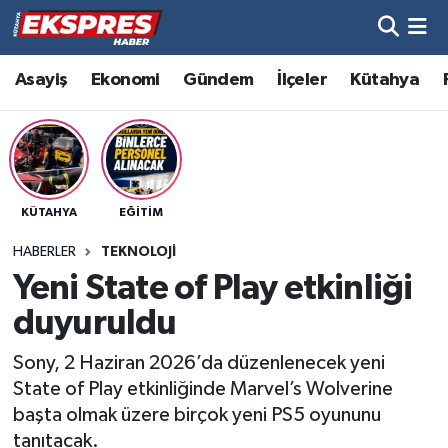
Altıntaş
Hava Durumu
Asayiş
Ekonomi
Gündem
İlçeler
Kütahya
Asayiş
Trafik Durumu
Aslanapa
Süper Lig Puan Durumu ve Fikstür
KÜTAHYA
EĞITIM
Biyografiler
Tüm Manşetler
HABERLER
TEKNOLOJI
Bölge
Son Dakika Haberleri
Yeni State of Play etkinliği
duyuruldu
Çavdarhisar
Haber Arşivi
Sony, 2 Haziran 2026’da düzenlenecek yeni
Domaniç
State of Play etkinliğinde Marvel’s Wolverine
başta olmak üzere birçok yeni PS5 oyununu
Dumlupınar
tanıtacak.