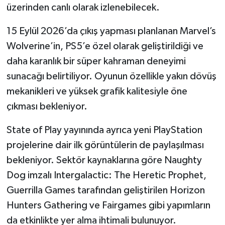
üzerinden canlı olarak izlenebilecek.
Türkiye
15 Eylül 2026’da çıkış yapması planlanan Marvel’s
Video Galeri
Wolverine’in, PS5’e özel olarak geliştirildiği ve
Yaşam
daha karanlık bir süper kahraman deneyimi
sunacağı belirtiliyor. Oyunun özellikle yakın dövüş
Yemek Tarifleri
mekanikleri ve yüksek grafik kalitesiyle öne
çıkması bekleniyor.
State of Play yayınında ayrıca yeni PlayStation
projelerine dair ilk görüntülerin de paylaşılması
bekleniyor. Sektör kaynaklarına göre Naughty
Dog imzalı Intergalactic: The Heretic Prophet,
Guerrilla Games tarafından geliştirilen Horizon
Hunters Gathering ve Fairgames gibi yapımların
da etkinlikte yer alma ihtimali bulunuyor.