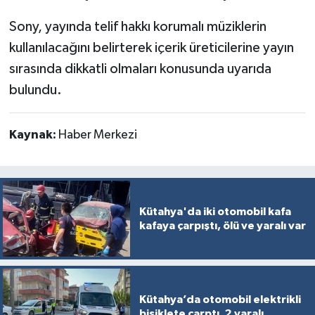
Sony, yayında telif hakkı korumalı müziklerin
kullanılacağını belirterek içerik üreticilerine yayın
sırasında dikkatli olmaları konusunda uyarıda
bulundu.
Kaynak:
Haber Merkezi
Kütahya'da iki otomobil kafa
kafaya çarpıştı, ölü ve yaralı var
Kütahya’da otomobil elektrikli
bisiklete çarptı, 2 yaralı