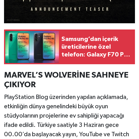
Resmi İlan
Rüya Tabirleri
Sağlık
Samsung’dan içerik
üreticilerine özel
Şaphane
telefon: Galaxy F70 Pro
5G tanıtıldı
Simav
MARVEL’S WOLVERİNE SAHNEYE
Siyaset
ÇIKIYOR
PlayStation Blog üzerinden yapılan açıklamada,
Spor
etkinliğin dünya genelindeki büyük oyun
Tavşanlı
stüdyolarının projelerine ev sahipliği yapacağı
ifade edildi. Türkiye saatiyle 3 Haziran gece
Teknoloji
00.00’da başlayacak yayın, YouTube ve Twitch