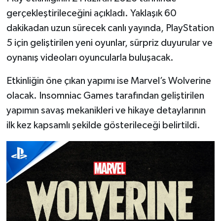
gerçekleştirileceğini açıkladı. Yaklaşık 60
İlçeler
dakikadan uzun sürecek canlı yayında, PlayStation
5 için geliştirilen yeni oyunlar, sürpriz duyurular ve
Köşe Yazıları
oynanış videoları oyuncularla buluşacak.
Kültür Sanat
Etkinliğin öne çıkan yapımı ise Marvel’s Wolverine
olacak. Insomniac Games tarafından geliştirilen
Kütahya
yapımın savaş mekanikleri ve hikaye detaylarının
Magazin
ilk kez kapsamlı şekilde gösterileceği belirtildi.
Otomobil
Pazarlar
Politika