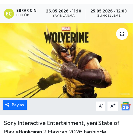
Dünya
EBRAR CIN
26.05.2026 - 11:10
25.05.2026 - 12:03
EDITÖR
YAYINLANMA
GÜNCELLEME
Eğitim
Ekonomi
Emet
Foto Galeri
Gediz
Genel
Paylaş
-
+
A
A
Gündem
Sony Interactive Entertainment, yeni State of
Play etkinliğinin 2 Haziran 2026 tarihinde
Hisarcık