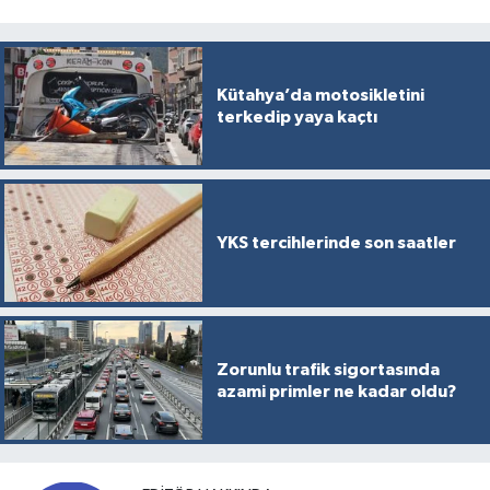
Kütahya’da motosikletini
terkedip yaya kaçtı
YKS tercihlerinde son saatler
Zorunlu trafik sigortasında
azami primler ne kadar oldu?