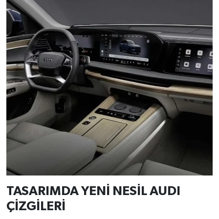
Resmi İlan
Rüya Tabirleri
Sağlık
Şaphane
Simav
Siyaset
Spor
Tavşanlı
TASARIMDA YENİ NESİL AUDI
Teknoloji
ÇİZGİLERİ