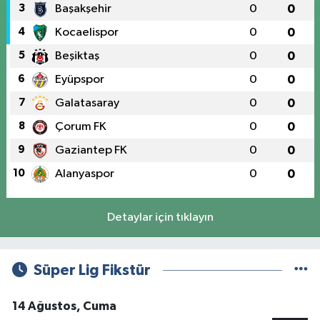
3
Başakşehir
0
0
4
Kocaelispor
0
0
5
Beşiktaş
0
0
6
Eyüpspor
0
0
7
Galatasaray
0
0
8
Çorum FK
0
0
9
Gaziantep FK
0
0
10
Alanyaspor
0
0
Detaylar için tıklayın
Süper Lig Fikstür
14 Ağustos, Cuma