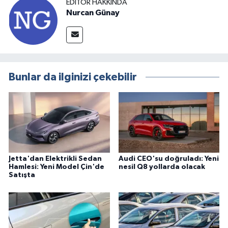
EDITÖR HAKKINDA
Nurcan Günay
Bunlar da ilginizi çekebilir
Jetta'dan Elektrikli Sedan
Audi CEO'su doğruladı: Yeni
Hamlesi: Yeni Model Çin'de
nesil Q8 yollarda olacak
Satışta