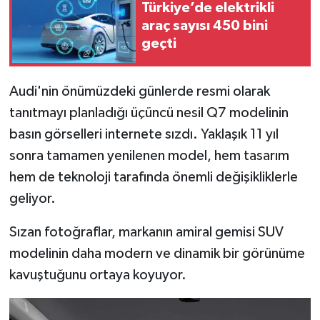
Türkiye’de elektrikli
araç sayısı 450 bini
İlçeler
geçti
Köşe Yazıları
Audi'nin önümüzdeki günlerde resmi olarak
Kültür Sanat
tanıtmayı planladığı üçüncü nesil Q7 modelinin
basın görselleri internete sızdı. Yaklaşık 11 yıl
Kütahya
sonra tamamen yenilenen model, hem tasarım
hem de teknoloji tarafında önemli değişikliklerle
Magazin
geliyor.
Otomobil
Sızan fotoğraflar, markanın amiral gemisi SUV
Pazarlar
modelinin daha modern ve dinamik bir görünüme
kavuştuğunu ortaya koyuyor.
Politika