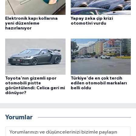
Elektronik kapı kollarına
Yapay zeka çip krizi
yeni düzenleme
otomotivi vurdu
hazırlanıyor
Toyota'nın gizemli spor
Türkiye'de en çok tercih
otomobili pistte
edilen otomobil markaları
görüntülendi: Celica geri mi
belli oldu
dönüyor?
Yorumlar