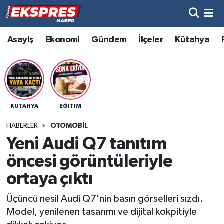
Altıntaş
Hava Durumu
Asayiş
Ekonomi
Gündem
İlçeler
Kütahya
Asayiş
Trafik Durumu
Aslanapa
Süper Lig Puan Durumu ve Fikstür
KÜTAHYA
EĞITIM
Biyografiler
Tüm Manşetler
HABERLER
OTOMOBIL
Bölge
Son Dakika Haberleri
Yeni Audi Q7 tanıtım
öncesi görüntüleriyle
Çavdarhisar
Haber Arşivi
ortaya çıktı
Domaniç
Üçüncü nesil Audi Q7'nin basın görselleri sızdı.
Model, yenilenen tasarımı ve dijital kokpitiyle
Dumlupınar