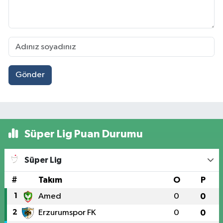
Gönder
Süper Lig Puan Durumu
Süper Lig
#
Takım
O
P
1
Amed
0
0
2
Erzurumspor FK
0
0