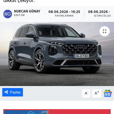
dikkat çekiyor.
Dünya
NURCAN GÜNAY
08.06.2026 - 16:25
08.06.2026 - 1
EDITÖR
YAYINLANMA
GÜNCELLEM
Eğitim
Ekonomi
Emet
Foto Galeri
Gediz
Genel
Paylaş
-
+
A
A
Gündem
Hisarcık