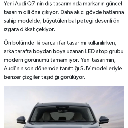
Yeni Audi Q7'nin dış tasarımında markanın güncel
Türkiye
tasarım dili öne çıkıyor. Daha akıcı gövde hatlarına
Video Galeri
sahip modelde, büyütülen bal peteği desenli ön
ızgara dikkat çekiyor.
Yaşam
Ön bölümde iki parçalı far tasarımı kullanılırken,
Yemek Tarifleri
arka tarafta boydan boya uzanan LED stop grubu
modern görünümü tamamlıyor. Yeni tasarımın,
Audi'nin son dönemde tanıttığı SUV modelleriyle
benzer çizgiler taşıdığı görülüyor.