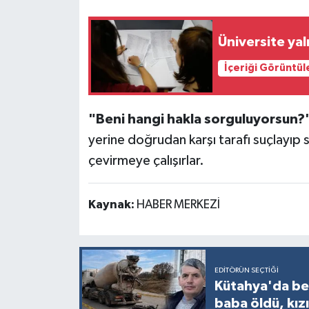
Üniversite yal
İçeriği Görüntül
"Beni hangi hakla sorguluyorsun?
yerine doğrudan karşı tarafı suçlayıp 
çevirmeye çalışırlar.
Kaynak:
HABER MERKEZİ
EDITÖRÜN SEÇTIĞI
Kütahya'da bet
baba öldü, kızı