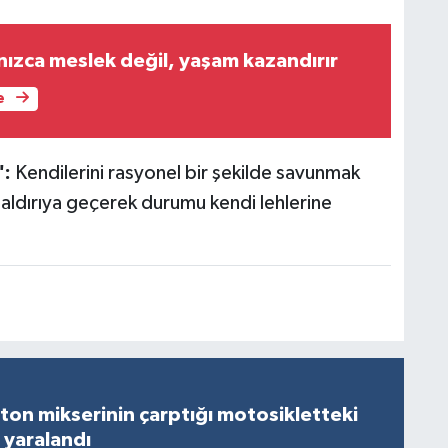
nızca meslek değil, yaşam kazandırır
e
":
Kendilerini rasyonel bir şekilde savunmak
saldırıya geçerek durumu kendi lehlerine
on mikserinin çarptığı motosikletteki
 yaralandı