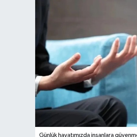
Dünya
Eğitim
Ekonomi
Emet
Foto Galeri
Gediz
Genel
Gündem
Günlük hayatımızda insanlara güvenmek
Hisarcık