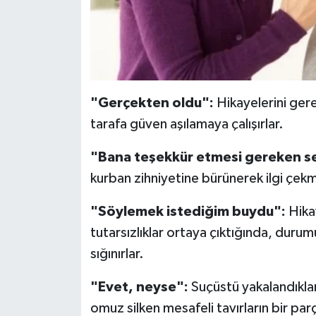
Türkiye
Video Galeri
Yaşam
"Gerçekten oldu":
Hikayelerini ger
Yemek Tarifleri
tarafa güven aşılamaya çalışırlar.
"Bana teşekkür etmesi gereken s
kurban zihniyetine bürünerek ilgi çekm
"Söylemek istediğim buydu":
Hika
tutarsızlıklar ortaya çıktığında, duru
sığınırlar.
"Evet, neyse":
Suçüstü yakalandıkları
omuz silken mesafeli tavırların bir parç