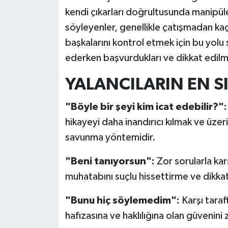
kendi çıkarları doğrultusunda manipüle 
İlçeler
söyleyenler, genellikle çatışmadan ka
başkalarını kontrol etmek için bu yolu s
Köşe Yazıları
ederken başvurdukları ve dikkat edilmes
Kültür Sanat
YALANCILARIN EN SI
Kütahya
"Böyle bir şeyi kim icat edebilir?":
hikayeyi daha inandırıcı kılmak ve üzer
Magazin
savunma yöntemidir.
Otomobil
"Beni tanıyorsun":
Zor sorularla kar
muhatabını suçlu hissettirme ve dikka
Pazarlar
"Bunu hiç söylemedim":
Karşı taraf
Politika
hafızasına ve haklılığına olan güvenini