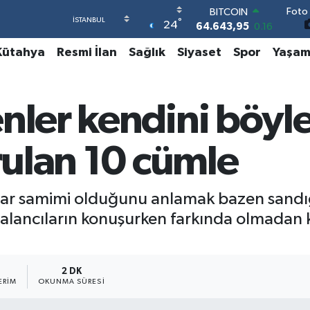
Foto 
DOLAR
°
24
47,6704
0
EURO
Kütahya
Resmi İlan
Sağlık
Siyaset
Spor
Yaşa
55,0406
-0.08
STERLİN
64,2143
0
GRAM ALTIN
nler kendini böyle
6500.87
0.12
BİST100
13.799
70
urulan 10 cümle
BITCOIN
64.643,95
0.16
dar samimi olduğunu anlamak bazen sandığ
lancıların konuşurken farkında olmadan kul
2 DK
ERIM
OKUNMA SÜRESI