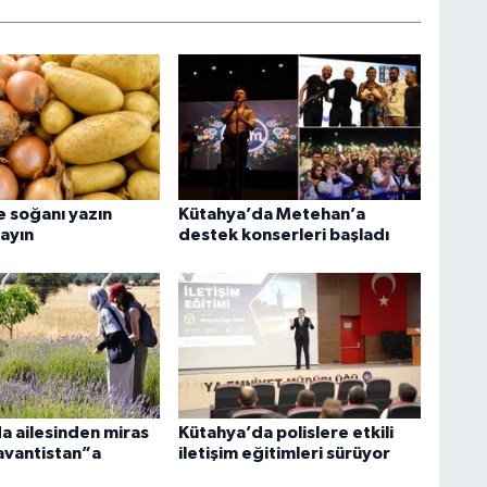
e soğanı yazın
Kütahya’da Metehan’a
layın
destek konserleri başladı
a ailesinden miras
Kütahya’da polislere etkili
Lavantistan”a
iletişim eğitimleri sürüyor