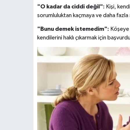
Resmi İlan
"O kadar da ciddi değil":
Kişi, kend
sorumluluktan kaçmaya ve daha fazla 
Rüya Tabirleri
"Bunu demek istemedim":
Köşeye s
Sağlık
kendilerini haklı çıkarmak için başvurdu
Şaphane
Simav
Siyaset
Spor
Tavşanlı
Teknoloji