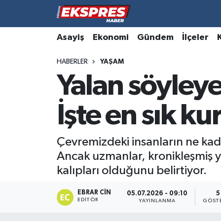
Altıntaş
Hava Durumu
Asayiş
Ekonomi
Gündem
İlçeler
HABERLER
YAŞAM
Asayiş
Trafik Durumu
Yalan söyleye
Aslanapa
Süper Lig Puan Durumu ve Fikstür
İşte en sık k
Biyografiler
Tüm Manşetler
Bölge
Son Dakika Haberleri
Çevremizdeki insanların ne ka
Ancak uzmanlar, kronikleşmiş ya
Çavdarhisar
Haber Arşivi
kalıpları olduğunu belirtiyor.
Domaniç
EBRAR CIN
05.07.2026 - 09:10
5
EDITÖR
YAYINLANMA
GÖST
Dumlupınar