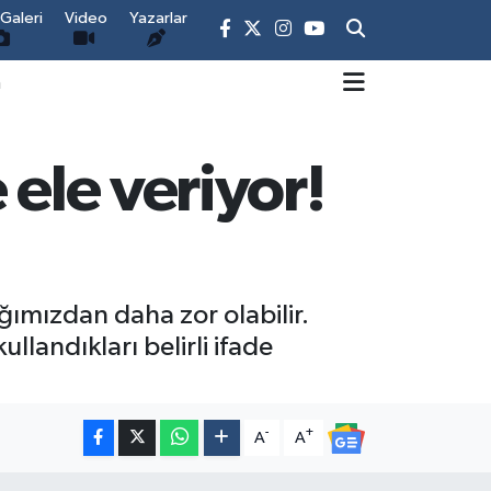
Galeri
Video
Yazarlar
m
 ele veriyor!
ımızdan daha zor olabilir.
landıkları belirli ifade
-
+
A
A