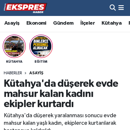
Altıntaş
Hava Durumu
Asayiş
Ekonomi
Gündem
İlçeler
Kütahya
Asayiş
Trafik Durumu
Aslanapa
Süper Lig Puan Durumu ve Fikstür
KÜTAHYA
EĞITIM
Biyografiler
Tüm Manşetler
HABERLER
ASAYIŞ
Bölge
Son Dakika Haberleri
Kütahya'da düşerek evde
mahsur kalan kadını
Çavdarhisar
Haber Arşivi
ekipler kurtardı
Domaniç
Kütahya'da düşerek yaralanması sonucu evde
mahsur kalan yaşlı kadın, ekiplerce kurtarılarak
Dumlupınar