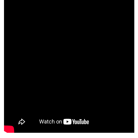
Resmi İlan
Rüya Tabirleri
Sağlık
Şaphane
Simav
Siyaset
Spor
Tavşanlı
Teknoloji