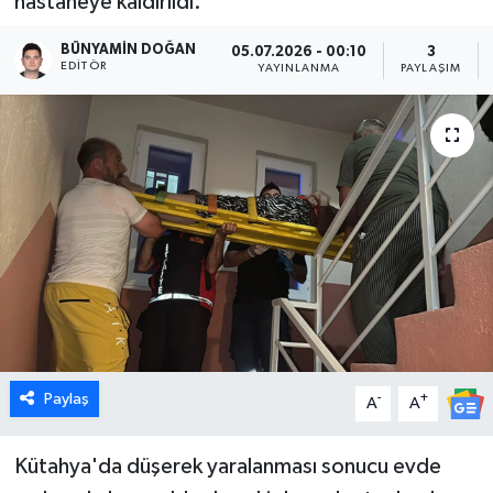
hastaneye kaldırıldı.
Dünya
BÜNYAMIN DOĞAN
05.07.2026 - 00:10
3
EDITÖR
YAYINLANMA
PAYLAŞIM
Eğitim
Ekonomi
Emet
Foto Galeri
Gediz
Genel
Paylaş
-
+
A
A
Gündem
Kütahya'da düşerek yaralanması sonucu evde
Hisarcık