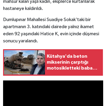
mahsur kalan yaşlı kadın, ekiplerce kurtarılarak
hastaneye kaldırıldı.
İlçeler
Dumlupınar Mahallesi Suadiye Sokak'taki bir
Köşe Yazıları
apartmanın 3. katındaki dairede yalnız ikamet
eden 92 yaşındaki Hatice K, evin içinde düşmesi
Kültür Sanat
sonucu yaralandı.
Kütahya
Kütahya'da beton
Magazin
mikserinin çarptığı
motosikletteki baba
Otomobil
öldü, kızı yaralandı
Pazarlar
Politika