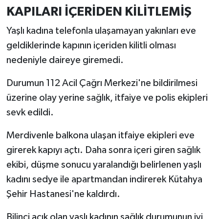
Türkiye
KAPILARI İÇERİDEN KİLİTLEMİŞ
Yaşlı kadına telefonla ulaşamayan yakınları eve
Video Galeri
geldiklerinde kapının içeriden kilitli olması
Yaşam
nedeniyle daireye giremedi.
Durumun 112 Acil Çağrı Merkezi'ne bildirilmesi
Yemek Tarifleri
üzerine olay yerine sağlık, itfaiye ve polis ekipleri
sevk edildi.
Merdivenle balkona ulaşan itfaiye ekipleri eve
girerek kapıyı açtı. Daha sonra içeri giren sağlık
ekibi, düşme sonucu yaralandığı belirlenen yaşlı
kadını sedye ile apartmandan indirerek Kütahya
Şehir Hastanesi'ne kaldırdı.
Bilinci açık olan yaşlı kadının sağlık durumunun iyi