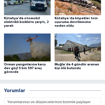
Kütahya’da otomobil
Kütahya'da köpekler tırın
elektrikli bisiklete çarptı, 2
uçuruma devrilmesine
yaralı
neden oldu
Orman yangınlarına karşı
Muğla'da 4 gündür aranan
dev güç! 5 bin 597 araç
kişi ölü bulundu
görevde
Yorumlar