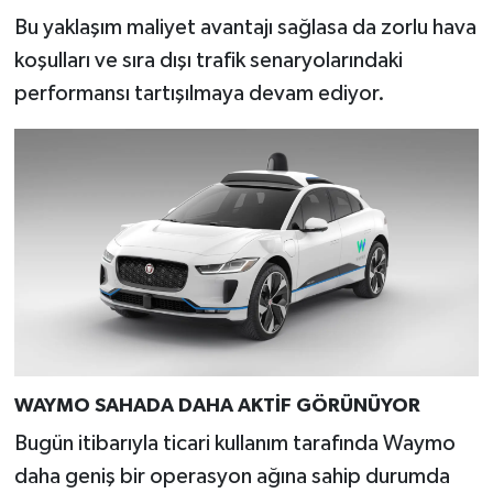
Türkiye
Bu yaklaşım maliyet avantajı sağlasa da zorlu hava
koşulları ve sıra dışı trafik senaryolarındaki
Video Galeri
performansı tartışılmaya devam ediyor.
Yaşam
Yemek Tarifleri
WAYMO SAHADA DAHA AKTİF GÖRÜNÜYOR
Bugün itibarıyla ticari kullanım tarafında Waymo
daha geniş bir operasyon ağına sahip durumda