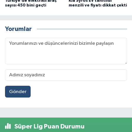
Türkiye’de elektrikli araç
Kia Syros EV tanıtıldı
sayısı 450 bini geçti
menzili ve fiyatı dikkat çekti
Yorumlar
Gönder
Süper Lig Puan Durumu