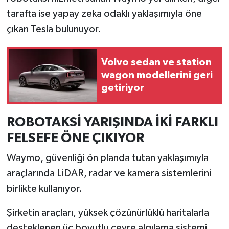
tarafta ise yapay zeka odaklı yaklaşımıyla öne
İlçeler
çıkan Tesla bulunuyor.
Köşe Yazıları
Volvo sedan ve station
wagon modellerini geri
Kültür Sanat
getiriyor
Kütahya
ROBOTAKSİ YARIŞINDA İKİ FARKLI
Magazin
FELSEFE ÖNE ÇIKIYOR
Otomobil
Waymo, güvenliği ön planda tutan yaklaşımıyla
araçlarında LiDAR, radar ve kamera sistemlerini
Pazarlar
birlikte kullanıyor.
Politika
Şirketin araçları, yüksek çözünürlüklü haritalarla
desteklenen üç boyutlu çevre algılama sistemi