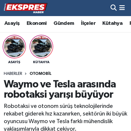
Altıntaş
Hava Durumu
Asayiş
Ekonomi
Gündem
İlçeler
Kütahya
Asayiş
Trafik Durumu
Aslanapa
Süper Lig Puan Durumu ve Fikstür
ASAYIŞ
KÜTAHYA
Biyografiler
Tüm Manşetler
HABERLER
OTOMOBIL
Bölge
Son Dakika Haberleri
Waymo ve Tesla arasında
robotaksi yarışı büyüyor
Çavdarhisar
Haber Arşivi
Robotaksi ve otonom sürüş teknolojilerinde
Domaniç
rekabet giderek hız kazanırken, sektörün iki büyük
oyuncusu Waymo ve Tesla farklı mühendislik
Dumlupınar
yaklaşımlarıyla dikkat çekiyor.