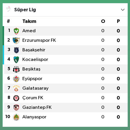
Süper Lig
#
Takım
O
P
1
Amed
0
0
2
Erzurumspor FK
0
0
3
Başakşehir
0
0
4
Kocaelispor
0
0
5
Beşiktaş
0
0
6
Eyüpspor
0
0
7
Galatasaray
0
0
8
Çorum FK
0
0
9
Gaziantep FK
0
0
10
Alanyaspor
0
0