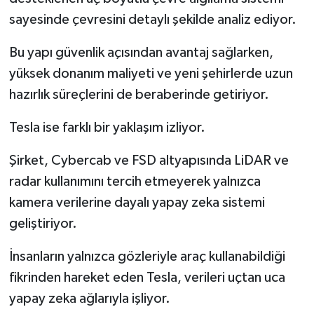
Resmi İlan
sayesinde çevresini detaylı şekilde analiz ediyor.
Rüya Tabirleri
Bu yapı güvenlik açısından avantaj sağlarken,
yüksek donanım maliyeti ve yeni şehirlerde uzun
Sağlık
hazırlık süreçlerini de beraberinde getiriyor.
Şaphane
Tesla ise farklı bir yaklaşım izliyor.
Simav
Şirket, Cybercab ve FSD altyapısında LiDAR ve
radar kullanımını tercih etmeyerek yalnızca
Siyaset
kamera verilerine dayalı yapay zeka sistemi
Spor
geliştiriyor.
Tavşanlı
İnsanların yalnızca gözleriyle araç kullanabildiği
fikrinden hareket eden Tesla, verileri uçtan uca
Teknoloji
yapay zeka ağlarıyla işliyor.