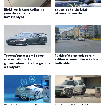
Elektronik kapı kollarına
Yapay zeka çip krizi
yeni düzenleme
otomotivi vurdu
hazırlanıyor
Toyota'nın gizemli spor
Türkiye'de en çok tercih
otomobili pistte
edilen otomobil markaları
görüntülendi: Celica geri mi
belli oldu
dönüyor?