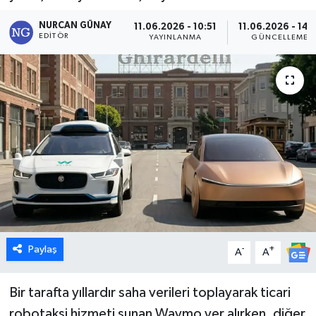
Dünya
NURCAN GÜNAY
11.06.2026 - 10:51
11.06.2026 - 14:
EDITÖR
YAYINLANMA
GÜNCELLEME
Eğitim
Ekonomi
Emet
Foto Galeri
Gediz
Genel
Paylaş
-
+
A
A
Gündem
Bir tarafta yıllardır saha verileri toplayarak ticari
robotaksi hizmeti sunan Waymo yer alırken, diğer
Hisarcık