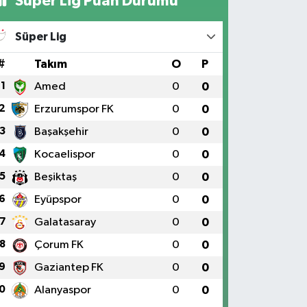
Süper Lig Puan Durumu
Süper Lig
#
Takım
O
P
1
Amed
0
0
2
Erzurumspor FK
0
0
3
Başakşehir
0
0
4
Kocaelispor
0
0
5
Beşiktaş
0
0
6
Eyüpspor
0
0
7
Galatasaray
0
0
8
Çorum FK
0
0
9
Gaziantep FK
0
0
0
Alanyaspor
0
0