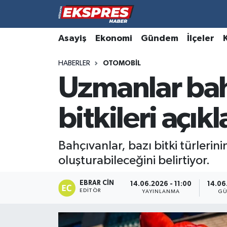
Altıntaş
Hava Durumu
Asayiş
Ekonomi
Gündem
İlçeler
HABERLER
OTOMOBIL
Asayiş
Trafik Durumu
Uzmanlar bah
Aslanapa
Süper Lig Puan Durumu ve Fikstür
bitkileri açıkl
Biyografiler
Tüm Manşetler
Bölge
Son Dakika Haberleri
Bahçıvanlar, bazı bitki türlerinin
oluşturabileceğini belirtiyor.
Çavdarhisar
Haber Arşivi
EBRAR CIN
14.06.2026 - 11:00
14.06
EDITÖR
Domaniç
YAYINLANMA
GÜ
Dumlupınar