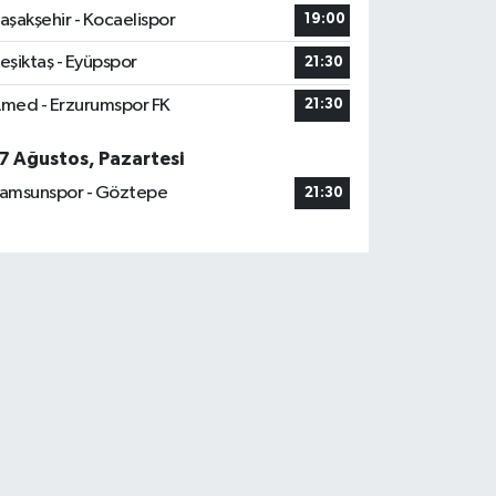
aşakşehir - Kocaelispor
19:00
eşiktaş - Eyüpspor
21:30
med - Erzurumspor FK
21:30
7 Ağustos, Pazartesi
amsunspor - Göztepe
21:30