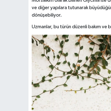
Morsalkım olarak bilinen Glycinia ise
Türkiye
ve diğer yapılara tutunarak büyüdüğün
dönüşebiliyor.
Video Galeri
Uzmanlar, bu türün düzenli bakım ve 
Yaşam
Yemek Tarifleri