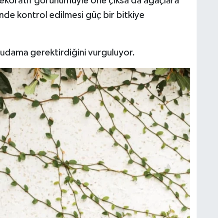
 dekoratif görünümüyle öne çıksa da ağaçlara
de kontrol edilmesi güç bir bitkiye
budama gerektirdiğini vurguluyor.