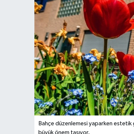
Dünya
Eğitim
Ekonomi
Emet
Foto Galeri
Gediz
Genel
Gündem
Bahçe düzenlemesi yaparken estetik gö
büyük önem taşıyor.
Hisarcık