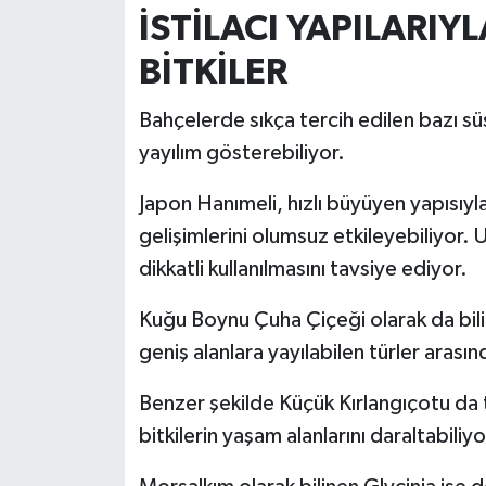
Resmi İlan
İSTİLACI YAPILARIY
Rüya Tabirleri
BİTKİLER
Sağlık
Bahçelerde sıkça tercih edilen bazı süs
yayılım gösterebiliyor.
Şaphane
Japon Hanımeli, hızlı büyüyen yapısıyla
Simav
gelişimlerini olumsuz etkileyebiliyor. 
dikkatli kullanılmasını tavsiye ediyor.
Siyaset
Kuğu Boynu Çuha Çiçeği olarak da bil
Spor
geniş alanlara yayılabilen türler arasın
Tavşanlı
Benzer şekilde Küçük Kırlangıçotu da t
bitkilerin yaşam alanlarını daraltabiliyo
Teknoloji