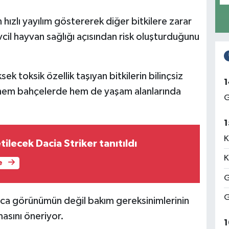
 hızlı yayılım göstererek diğer bitkilere zarar
evcil hayvan sağlığı açısından risk oluşturduğunu
k toksik özellik taşıyan bitkilerin bilinçsiz
1
 hem bahçelerde hem de yaşam alanlarında
G
1
K
tilecek Dacia Striker tanıtıldı
K
e
G
G
ızca görünümün değil bakım gereksinimlerinin
masını öneriyor.
1