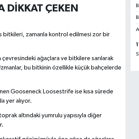
B
LA DİKKAT ÇEKEN
B
A
 bitkileri, zamanla kontrol edilmesi zor bir
1
S
 çevresindeki ağaçlara ve bitkilere sarılarak
Uzmanlar, bu bitkinin özellikle küçük bahçelerde
inen Gooseneck Loosestrife ise kısa sürede
da yer alıyor.
oprak altındaki yumrulu yapısıyla diğer
r.