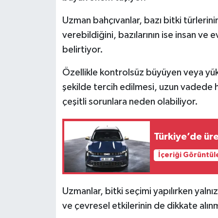
Uzman bahçıvanlar, bazı bitki türlerinin
İlçeler
verebildiğini, bazılarının ise insan ve 
Köşe Yazıları
belirtiyor.
Özellikle kontrolsüz büyüyen veya yükse
Kültür Sanat
şekilde tercih edilmesi, uzun vadede
Kütahya
çeşitli sorunlara neden olabiliyor.
Magazin
Türkiye’de üre
Otomobil
İçeriği Görüntül
Pazarlar
Uzmanlar, bitki seçimi yapılırken yaln
Politika
ve çevresel etkilerinin de dikkate alın