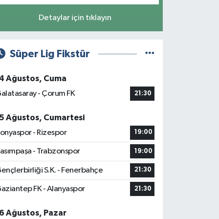
Detaylar için tıklayın
Süper Lig Fikstür
4 Ağustos, Cuma
alatasaray - Çorum FK
21:30
5 Ağustos, Cumartesi
onyaspor - Rizespor
19:00
asımpaşa - Trabzonspor
19:00
ençlerbirliği S.K. - Fenerbahçe
21:30
aziantep FK - Alanyaspor
21:30
6 Ağustos, Pazar