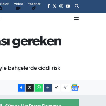
Galeri
Video
Yazarlar
m
sı gereken
niyle bahçelerde ciddi risk
-
+
A
A