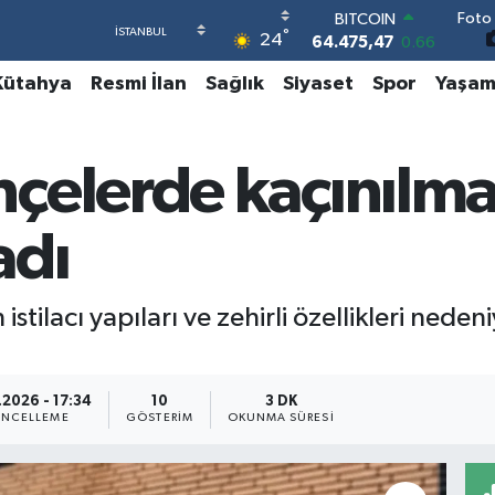
Foto 
DOLAR
°
24
47,5971
0.05
EURO
Kütahya
Resmi İlan
Sağlık
Siyaset
Spor
Yaşa
55,1336
0.18
STERLİN
64,2534
0.22
GRAM ALTIN
çelerde kaçınılma
6518.23
0.39
BİST100
13.703
0
adı
BITCOIN
64.475,47
0.66
 istilacı yapıları ve zehirli özellikleri nede
.2026 - 17:34
10
3 DK
NCELLEME
GÖSTERIM
OKUNMA SÜRESI