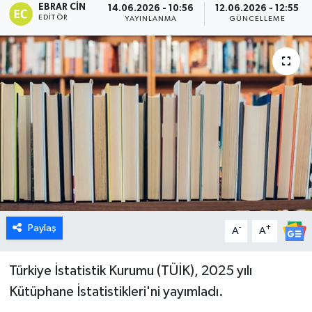
EBRAR CIN
14.06.2026 - 10:56
12.06.2026 - 12:55
EDITÖR
YAYINLANMA
GÜNCELLEME
Dünya
Eğitim
Ekonomi
Emet
Foto Galeri
Gediz
Paylaş
-
+
A
A
Genel
Türkiye İstatistik Kurumu (TÜİK), 2025 yılı
Gündem
Kütüphane İstatistikleri'ni yayımladı.
Hisarcık