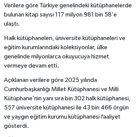
Verilere göre Türkiye genelindeki kütüphanelerde
bulunan kitap sayısı 117 milyon 981 bin 58'e
İlçeler
ulaştı.
Köşe Yazıları
Halk kütüphaneleri, üniversite kütüphaneleri ve
Kültür Sanat
eğitim kurumlarındaki koleksiyonlar, ülke
genelinde milyonlarca okuyucuya hizmet
Kütahya
vermeye devam etti.
Magazin
Açıklanan verilere göre 2025 yılında
Cumhurbaşkanlığı Millet Kütüphanesi ve Milli
Otomobil
Kütüphane'nin yanı sıra bin 302 halk kütüphanesi,
557 üniversite kütüphanesi ile 43 bin 466 örgün
Pazarlar
ve yaygın eğitim kurumu kütüphanesi faaliyet
Politika
gösterdi.