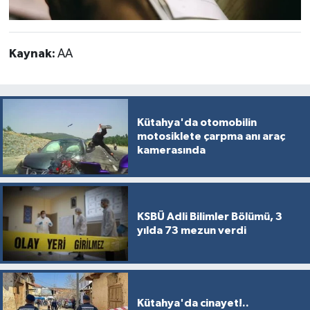
Kaynak:
AA
Kütahya'da otomobilin
motosiklete çarpma anı araç
kamerasında
KSBÜ Adli Bilimler Bölümü, 3
yılda 73 mezun verdi
Kütahya'da cinayet!..