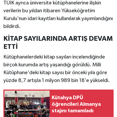
Resmi İlan
TÜİK ayrıca üniversite kütüphanelerine ilişkin
verilerin bu yıldan itibaren Yükseköğretim
Rüya Tabirleri
Kurulu'nun idari kayıtları kullanılarak yayımlandığını
bildirdi.
Sağlık
KİTAP SAYILARINDA ARTIŞ DEVAM
Şaphane
ETTİ
Simav
Kütüphanelerdeki kitap sayıları incelendiğinde
birçok kurumda artış yaşandığı görüldü. Milli
Siyaset
Kütüphane'deki kitap sayısı bir önceki yıla göre
yüzde 8,7 artışla 1 milyon 989 bin 18'e yükseldi.
Spor
Tavşanlı
Kütahya DPÜ
öğrencileri Almanya
Teknoloji
stajını tamamladı