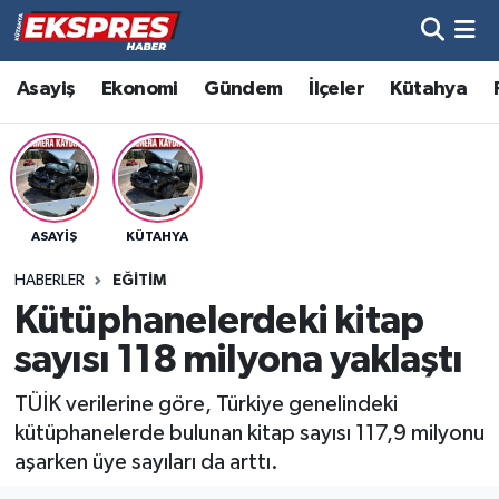
Altıntaş
Hava Durumu
Asayiş
Ekonomi
Gündem
İlçeler
Kütahya
Asayiş
Trafik Durumu
Aslanapa
Süper Lig Puan Durumu ve Fikstür
ASAYIŞ
KÜTAHYA
Biyografiler
Tüm Manşetler
HABERLER
EĞITIM
Bölge
Son Dakika Haberleri
Kütüphanelerdeki kitap
sayısı 118 milyona yaklaştı
Çavdarhisar
Haber Arşivi
TÜİK verilerine göre, Türkiye genelindeki
Domaniç
kütüphanelerde bulunan kitap sayısı 117,9 milyonu
aşarken üye sayıları da arttı.
Dumlupınar