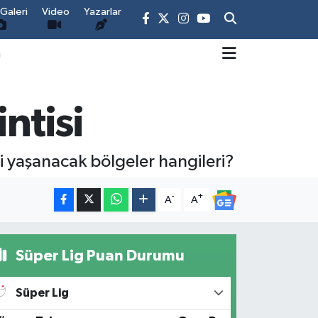
Galeri
Video
Yazarlar
m
ntisi
ti yaşanacak bölgeler hangileri?
-
+
A
A
Süper Lig Puan Durumu
Süper Lig