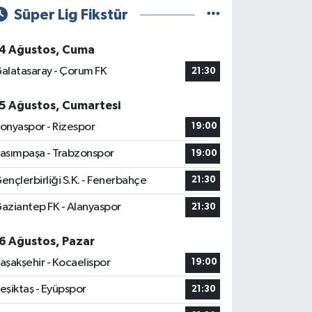
Süper Lig Fikstür
4 Ağustos, Cuma
alatasaray - Çorum FK
21:30
5 Ağustos, Cumartesi
onyaspor - Rizespor
19:00
asımpaşa - Trabzonspor
19:00
ençlerbirliği S.K. - Fenerbahçe
21:30
aziantep FK - Alanyaspor
21:30
6 Ağustos, Pazar
aşakşehir - Kocaelispor
19:00
eşiktaş - Eyüpspor
21:30