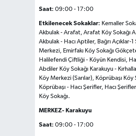
Saat:
09:00 - 17:00
İlçeler
Etkilenecek Sokaklar:
Kemaller Soka
Köşe Yazıları
Akbulak - Arafat, Arafat Köy Sokağı Ak
Akbulak - Hacı Aptiler, Bağrı Açıklar-1
Kültür Sanat
Merkezi, Emirfakı Köy Sokağı Gökçet
Halilefendi Çiftliği - Köyün Kendisi, Ha
Kütahya
Abdiler Köy Sokağı Karakuyu - Kırhalla
Magazin
Köy Merkezi (Sarılar), Köprübaşı Köy 
Köprübaşı - Hacı Şerifler, Hacı Şerifle
Otomobil
Köy Sokağı.
Pazarlar
MERKEZ- Karakuyu
Politika
Saat:
09:00 - 17:00