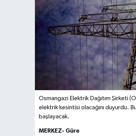
Dünya
Eğitim
Ekonomi
Emet
Foto Galeri
Gediz
Osmangazi Elektrik Dağıtım Şirketi (O
Genel
elektrik kesintisi olacağını duyurdu. B
başlayacak.
Gündem
MERKEZ- Güre
Hisarcık