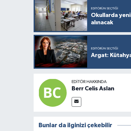
EDITÖRÜN SEÇTIĞI
Okullarda yeni
alınacak
EDITÖRÜN SEÇTIĞI
Argat: Kütahy
EDITÖR HAKKINDA
Berr Celis Aslan
Bunlar da ilginizi çekebilir