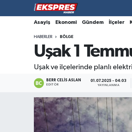
Altıntaş
Hava Durumu
Asayiş
Ekonomi
Gündem
İlçeler
HABERLER
BÖLGE
Asayiş
Trafik Durumu
Uşak 1 Temmuz
Aslanapa
Süper Lig Puan Durumu ve Fikstür
Uşak ve ilçelerinde planlı elekt
Biyografiler
Tüm Manşetler
BERR CELIS ASLAN
01.07.2025 - 04:03
Bölge
Son Dakika Haberleri
EDITÖR
YAYINLANMA
Çavdarhisar
Haber Arşivi
Domaniç
Dumlupınar