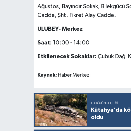
Türkiye
Ağustos, Bayındır Sokak, Bilekgücü So
Cadde, Şht. Fikret Alay Cadde.
Video Galeri
ULUBEY- Merkez
Yaşam
Saat:
10:00 - 14:00
Yemek Tarifleri
Etkilenecek Sokaklar:
Çubuk Dağı K
Kaynak:
Haber Merkezi
EDITÖRÜN SEÇTIĞI
Kütahya'da kö
oldu