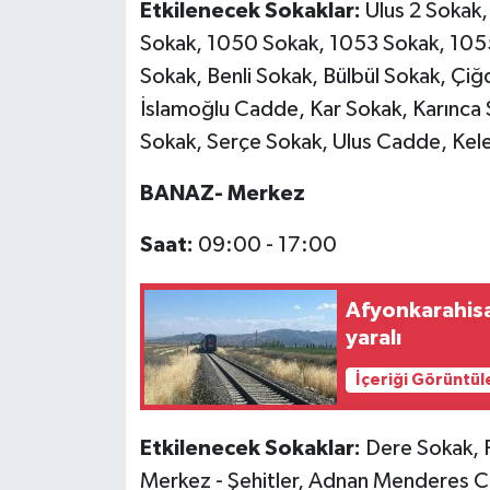
Resmi İlan
Etkilenecek Sokaklar:
Ulus 2 Sokak
Sokak, 1050 Sokak, 1053 Sokak, 1055
Rüya Tabirleri
Sokak, Benli Sokak, Bülbül Sokak, Çi
İslamoğlu Cadde, Kar Sokak, Karınca 
Sağlık
Sokak, Serçe Sokak, Ulus Cadde, Kel
Şaphane
BANAZ- Merkez
Simav
Saat:
09:00 - 17:00
Siyaset
Afyonkarahisar
yaralı
Spor
İçeriği Görüntül
Tavşanlı
Etkilenecek Sokaklar:
Dere Sokak, P
Teknoloji
Merkez - Şehitler, Adnan Menderes C