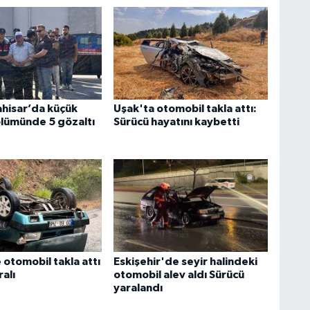
hisar’da küçük
Uşak'ta otomobil takla attı:
lümünde 5 gözaltı
Sürücü hayatını kaybetti
 otomobil takla attı
Eskişehir'de seyir halindeki
ralı
otomobil alev aldı Sürücü
yaralandı