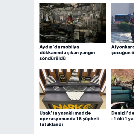
Aydın'da mobilya
Afyonkara
dükkanında çıkan yangın
çocuğun ö
söndürüldü
Uşak'ta yasaklı madde
Denizli'de
operasyonunda 16 şüpheli
: 1 ölü 1 ya
tutuklandı