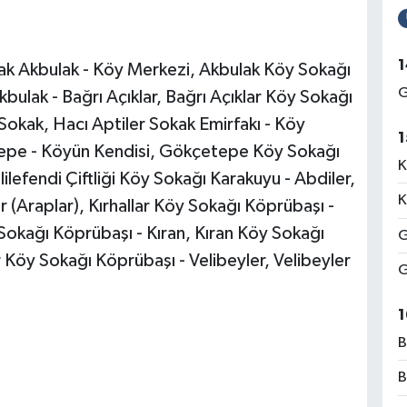
1
k Akbulak - Köy Merkezi, Akbulak Köy Sokağı
G
bulak - Bağrı Açıklar, Bağrı Açıklar Köy Sokağı
 Sokak, Hacı Aptiler Sokak Emirfakı - Köy
1
epe - Köyün Kendisi, Gökçetepe Köy Sokağı
K
lilefendi Çiftliği Köy Sokağı Karakuyu - Abdiler,
K
r (Araplar), Kırhallar Köy Sokağı Köprübaşı -
Sokağı Köprübaşı - Kıran, Kıran Köy Sokağı
G
r Köy Sokağı Köprübaşı - Velibeyler, Velibeyler
G
1
B
B