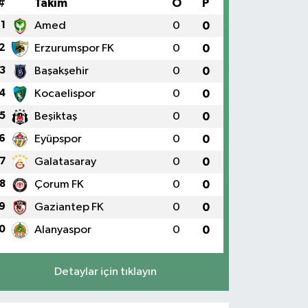
#
Takım
O
P
1
Amed
0
0
2
Erzurumspor FK
0
0
3
Başakşehir
0
0
4
Kocaelispor
0
0
5
Beşiktaş
0
0
6
Eyüpspor
0
0
7
Galatasaray
0
0
8
Çorum FK
0
0
9
Gaziantep FK
0
0
0
Alanyaspor
0
0
Detaylar için tıklayın