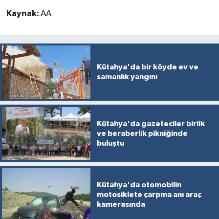
Kaynak:
AA
Kütahya'da bir köyde ev ve
samanlık yangını
Kütahya'da gazeteciler birlik
ve beraberlik pikniğinde
buluştu
Kütahya'da otomobilin
motosiklete çarpma anı araç
kamerasında