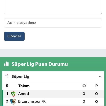
Gönder
Süper Lig Puan Durumu
Süper Lig
#
Takım
O
P
1
Amed
0
0
2
Erzurumspor FK
0
0