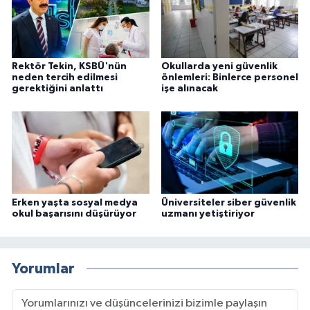
Rektör Tekin, KSBÜ'nün
Okullarda yeni güvenlik
neden tercih edilmesi
önlemleri: Binlerce personel
gerektiğini anlattı
işe alınacak
Erken yaşta sosyal medya
Üniversiteler siber güvenlik
okul başarısını düşürüyor
uzmanı yetiştiriyor
Yorumlar