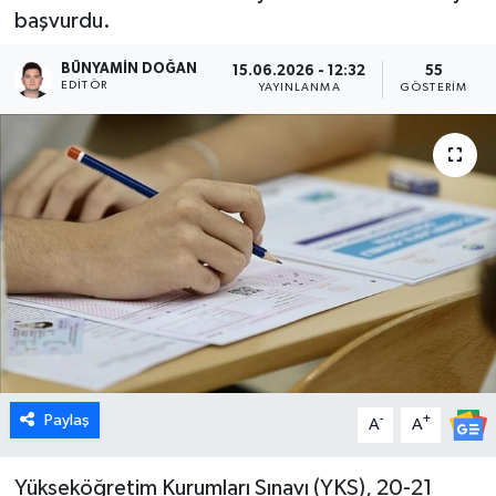
başvurdu.
Dünya
BÜNYAMIN DOĞAN
15.06.2026 - 12:32
55
EDITÖR
YAYINLANMA
GÖSTERIM
Eğitim
Ekonomi
Emet
Foto Galeri
Gediz
Genel
Paylaş
-
+
A
A
Gündem
Yükseköğretim Kurumları Sınavı (YKS), 20-21
Hisarcık