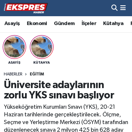
Altıntaş
Hava Durumu
Asayiş
Ekonomi
Gündem
İlçeler
Kütahya
Asayiş
Trafik Durumu
Aslanapa
Süper Lig Puan Durumu ve Fikstür
ASAYIŞ
KÜTAHYA
Biyografiler
Tüm Manşetler
HABERLER
EĞITIM
Bölge
Son Dakika Haberleri
Üniversite adaylarının
zorlu YKS sınavı başlıyor
Çavdarhisar
Haber Arşivi
Yükseköğretim Kurumları Sınavı (YKS), 20-21
Domaniç
Haziran tarihlerinde gerçekleştirilecek. Ölçme,
Seçme ve Yerleştirme Merkezi (ÖSYM) tarafından
Dumlupınar
düzenlenecek sınava 2 milyon 425 bin 628 aday