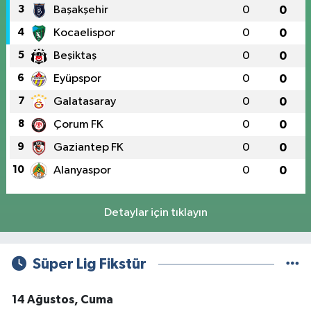
3
Başakşehir
0
0
4
Kocaelispor
0
0
5
Beşiktaş
0
0
6
Eyüpspor
0
0
7
Galatasaray
0
0
8
Çorum FK
0
0
9
Gaziantep FK
0
0
10
Alanyaspor
0
0
Detaylar için tıklayın
Süper Lig Fikstür
14 Ağustos, Cuma