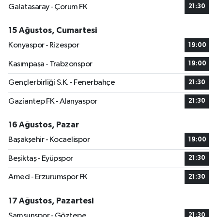
Galatasaray - Çorum FK
21:30
15 Ağustos, Cumartesi
Konyaspor - Rizespor
19:00
Kasımpaşa - Trabzonspor
19:00
Gençlerbirliği S.K. - Fenerbahçe
21:30
Gaziantep FK - Alanyaspor
21:30
16 Ağustos, Pazar
Başakşehir - Kocaelispor
19:00
Beşiktaş - Eyüpspor
21:30
Amed - Erzurumspor FK
21:30
17 Ağustos, Pazartesi
Samsunspor - Göztepe
21:30