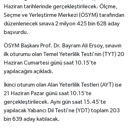
Haziran tarihlerinde gerçekleştirilecek. Ölçme,
İlçeler
Seçme ve Yerleştirme Merkezi (ÖSYM) tarafından
düzenlenecek sınava 2 milyon 425 bin 628 aday
Köşe Yazıları
başvurdu.
Kültür Sanat
ÖSYM Başkanı Prof. Dr. Bayram Ali Ersoy, sınavın
ilk oturumu olan Temel Yeterlilik Testi'nin (TYT) 20
Kütahya
Haziran Cumartesi günü saat 10.15'te
yapılacağını açıkladı.
Magazin
İkinci oturum olan Alan Yeterlilik Testleri (AYT) ise
Otomobil
21 Haziran Pazar günü saat 10.15'te
Pazarlar
gerçekleştirilecek. Aynı gün saat 15.45'te
yapılacak Yabancı Dil Testi'ne (YDT) toplam 203
Politika
bin 639 aday katılacak.