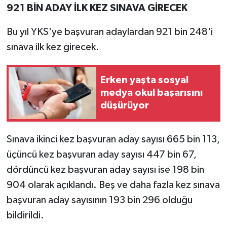
Resmi İlan
921 BİN ADAY İLK KEZ SINAVA GİRECEK
Rüya Tabirleri
Bu yıl YKS'ye başvuran adaylardan 921 bin 248'i
sınava ilk kez girecek.
Sağlık
Erken yaşta sosyal
Şaphane
medya okul başarısını
düşürüyor
Simav
Siyaset
Sınava ikinci kez başvuran aday sayısı 665 bin 113,
üçüncü kez başvuran aday sayısı 447 bin 67,
Spor
dördüncü kez başvuran aday sayısı ise 198 bin
904 olarak açıklandı. Beş ve daha fazla kez sınava
Tavşanlı
başvuran aday sayısının 193 bin 296 olduğu
Teknoloji
bildirildi.