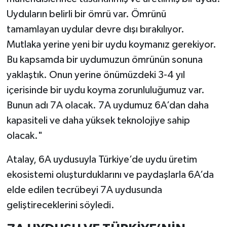
Türkiye
Uyduların belirli bir ömrü var. Ömrünü
tamamlayan uydular devre dışı bırakılıyor.
Video Galeri
Mutlaka yerine yeni bir uydu koymanız gerekiyor.
Bu kapsamda bir uydumuzun ömrünün sonuna
Yaşam
yaklaştık. Onun yerine önümüzdeki 3-4 yıl
Yemek Tarifleri
içerisinde bir uydu koyma zorunluluğumuz var.
Bunun adı 7A olacak. 7A uydumuz 6A’dan daha
kapasiteli ve daha yüksek teknolojiye sahip
olacak."
Atalay, 6A uydusuyla Türkiye’de uydu üretim
ekosistemi oluşturduklarını ve paydaşlarla 6A’da
elde edilen tecrübeyi 7A uydusunda
geliştireceklerini söyledi.