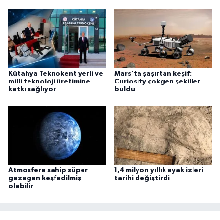
Kütahya Teknokent yerli ve
Mars'ta şaşırtan keşif:
milli teknoloji üretimine
Curiosity çokgen şekiller
katkı sağlıyor
buldu
Atmosfere sahip süper
1,4 milyon yıllık ayak izleri
gezegen keşfedilmiş
tarihi değiştirdi
olabilir