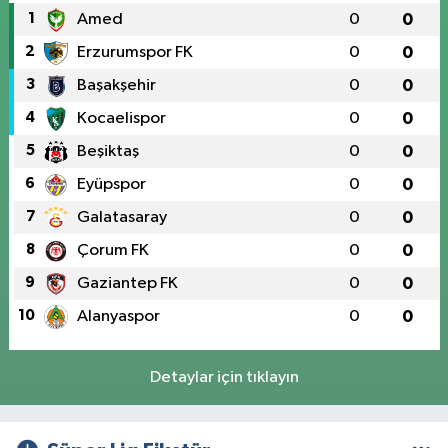
1
Amed
0
0
2
Erzurumspor FK
0
0
3
Başakşehir
0
0
4
Kocaelispor
0
0
5
Beşiktaş
0
0
6
Eyüpspor
0
0
7
Galatasaray
0
0
8
Çorum FK
0
0
9
Gaziantep FK
0
0
10
Alanyaspor
0
0
Detaylar için tıklayın