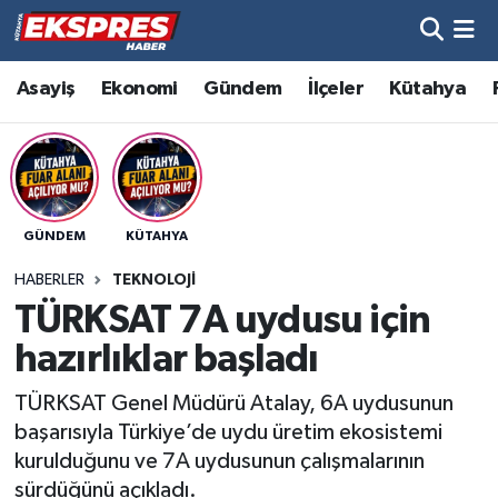
Altıntaş
Hava Durumu
Asayiş
Ekonomi
Gündem
İlçeler
Kütahya
Asayiş
Trafik Durumu
Aslanapa
Süper Lig Puan Durumu ve Fikstür
GÜNDEM
KÜTAHYA
Biyografiler
Tüm Manşetler
HABERLER
TEKNOLOJI
Bölge
Son Dakika Haberleri
TÜRKSAT 7A uydusu için
hazırlıklar başladı
Çavdarhisar
Haber Arşivi
TÜRKSAT Genel Müdürü Atalay, 6A uydusunun
Domaniç
başarısıyla Türkiye’de uydu üretim ekosistemi
kurulduğunu ve 7A uydusunun çalışmalarının
Dumlupınar
sürdüğünü açıkladı.