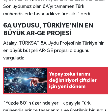
Resmi İlan
Son uydumuz olan 6A’yı tamamen Türk
mühendislerle tasarladık ve ürettik." dedi.
Rüya Tabirleri
6A UYDUSU, TÜRKİYE’NİN EN
Sağlık
BÜYÜK AR-GE PROJESİ
Şaphane
Atalay, TÜRKSAT 6A Uydu Projesi’nin Türkiye’nin
en büyük bütçeli AR-GE projesi olduğunu
Simav
vurguladı:
Siyaset
Yapay zeka tarımı
Spor
değiştiriyor! çiftçiler
için yeni dönem
Tavşanlı
"Yüzde 80’in üzerinde yerlilik payıyla Türk
Teknoloji
mühendislerince tasarlanmış ve üretilmiş bir uydu.