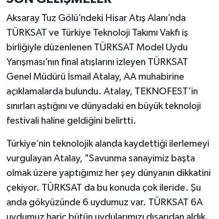
Aksaray Tuz Gölü’ndeki Hisar Atış Alanı’nda
İlçeler
TÜRKSAT ve Türkiye Teknoloji Takımı Vakfı iş
birliğiyle düzenlenen TÜRKSAT Model Uydu
Köşe Yazıları
Yarışması’nın final atışlarını izleyen TÜRKSAT
Kültür Sanat
Genel Müdürü İsmail Atalay, AA muhabirine
açıklamalarda bulundu. Atalay, TEKNOFEST’in
Kütahya
sınırları aştığını ve dünyadaki en büyük teknoloji
festivali haline geldiğini belirtti.
Magazin
Türkiye’nin teknolojik alanda kaydettiği ilerlemeyi
Otomobil
vurgulayan Atalay, "Savunma sanayimiz başta
Pazarlar
olmak üzere yaptığımız her şey dünyanın dikkatini
çekiyor. TÜRKSAT da bu konuda çok ileride. Şu
Politika
anda gökyüzünde 6 uydumuz var. TÜRKSAT 6A
uydumuz hariç bütün uydularımızı dışarıdan aldık.