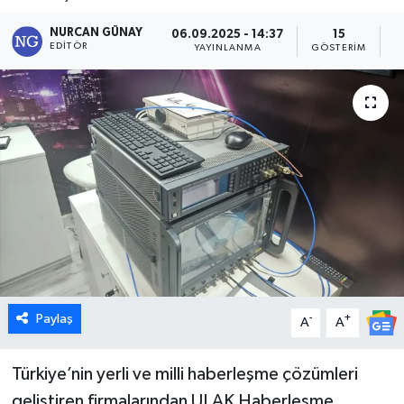
Dünya
NURCAN GÜNAY
06.09.2025 - 14:37
15
EDITÖR
YAYINLANMA
GÖSTERIM
O
Eğitim
Ekonomi
Emet
Foto Galeri
Gediz
Genel
Paylaş
-
+
A
A
Gündem
Türkiye’nin yerli ve milli haberleşme çözümleri
geliştiren firmalarından ULAK Haberleşme,
Hisarcık