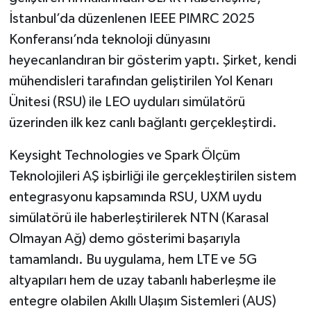
İstanbul’da düzenlenen IEEE PIMRC 2025
İlçeler
Konferansı’nda teknoloji dünyasını
heyecanlandıran bir gösterim yaptı. Şirket, kendi
Köşe Yazıları
mühendisleri tarafından geliştirilen Yol Kenarı
Ünitesi (RSU) ile LEO uyduları simülatörü
Kültür Sanat
üzerinden ilk kez canlı bağlantı gerçekleştirdi.
Kütahya
Keysight Technologies ve Spark Ölçüm
Magazin
Teknolojileri AŞ işbirliği ile gerçekleştirilen sistem
entegrasyonu kapsamında RSU, UXM uydu
Otomobil
simülatörü ile haberleştirilerek NTN (Karasal
Olmayan Ağ) demo gösterimi başarıyla
Pazarlar
tamamlandı. Bu uygulama, hem LTE ve 5G
altyapıları hem de uzay tabanlı haberleşme ile
Politika
entegre olabilen Akıllı Ulaşım Sistemleri (AUS)