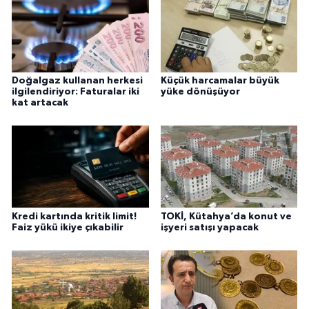
Doğalgaz kullanan herkesi
Küçük harcamalar büyük
ilgilendiriyor: Faturalar iki
yüke dönüşüyor
kat artacak
Kredi kartında kritik limit!
TOKİ, Kütahya’da konut ve
Faiz yükü ikiye çıkabilir
işyeri satışı yapacak