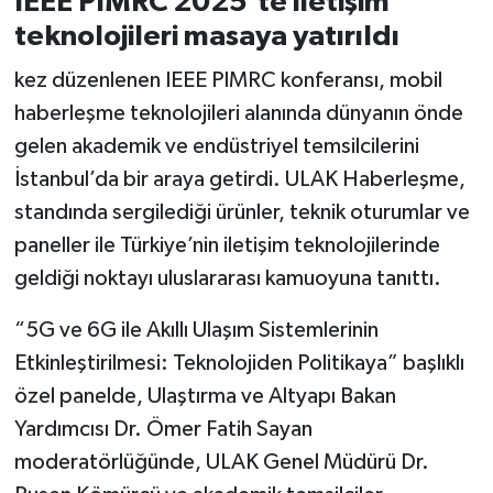
IEEE PIMRC 2025’te iletişim
Türkiye
teknolojileri masaya yatırıldı
Video Galeri
kez düzenlenen IEEE PIMRC konferansı, mobil
haberleşme teknolojileri alanında dünyanın önde
Yaşam
gelen akademik ve endüstriyel temsilcilerini
İstanbul’da bir araya getirdi. ULAK Haberleşme,
Yemek Tarifleri
standında sergilediği ürünler, teknik oturumlar ve
paneller ile Türkiye’nin iletişim teknolojilerinde
geldiği noktayı uluslararası kamuoyuna tanıttı.
“5G ve 6G ile Akıllı Ulaşım Sistemlerinin
Etkinleştirilmesi: Teknolojiden Politikaya” başlıklı
özel panelde, Ulaştırma ve Altyapı Bakan
Yardımcısı Dr. Ömer Fatih Sayan
moderatörlüğünde, ULAK Genel Müdürü Dr.