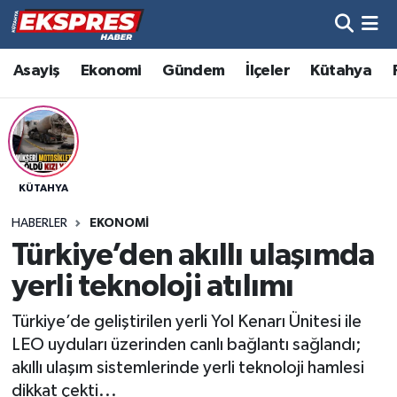
Altıntaş
Hava Durumu
Asayiş
Ekonomi
Gündem
İlçeler
Kütahya
Asayiş
Trafik Durumu
Aslanapa
Süper Lig Puan Durumu ve Fikstür
KÜTAHYA
Biyografiler
Tüm Manşetler
HABERLER
EKONOMI
Bölge
Son Dakika Haberleri
Türkiye’den akıllı ulaşımda
yerli teknoloji atılımı
Çavdarhisar
Haber Arşivi
Türkiye’de geliştirilen yerli Yol Kenarı Ünitesi ile
Domaniç
LEO uyduları üzerinden canlı bağlantı sağlandı;
akıllı ulaşım sistemlerinde yerli teknoloji hamlesi
Dumlupınar
dikkat çekti...