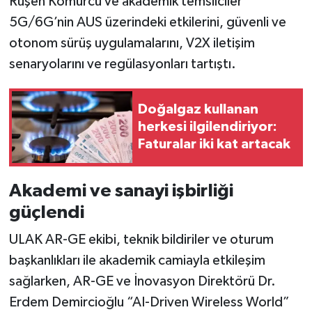
Ruşen Kömürcü ve akademik temsilciler
5G/6G’nin AUS üzerindeki etkilerini, güvenli ve
otonom sürüş uygulamalarını, V2X iletişim
senaryolarını ve regülasyonları tartıştı.
Doğalgaz kullanan
herkesi ilgilendiriyor:
Faturalar iki kat artacak
Akademi ve sanayi işbirliği
güçlendi
ULAK AR-GE ekibi, teknik bildiriler ve oturum
başkanlıkları ile akademik camiayla etkileşim
sağlarken, AR-GE ve İnovasyon Direktörü Dr.
Erdem Demircioğlu “AI-Driven Wireless World”