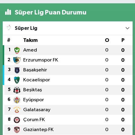
Süper Lig Puan Durumu
Süper Lig
#
Takım
O
P
1
Amed
0
0
2
Erzurumspor FK
0
0
3
Başakşehir
0
0
4
Kocaelispor
0
0
5
Beşiktaş
0
0
6
Eyüpspor
0
0
7
Galatasaray
0
0
8
Çorum FK
0
0
9
Gaziantep FK
0
0