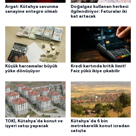
Argat: Kütahya savunma
Doğalgaz kullanan herkesi
sanayine entegre olmalı
ilgilendiriyor: Faturalar iki
kat artacak
Küçük harcamalar büyük
Kredi kartında kritik limit!
yüke dönüşüyor
Faiz yükü ikiye çıkabilir
TOKİ, Kütahya’da konut ve
Kütahya'da 6 bin
işyeri satışı yapacak
metrekarelik konut icradan
satışta