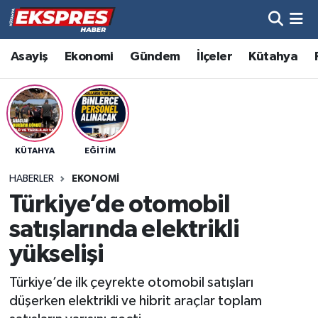
Altıntaş
Hava Durumu
Asayiş
Ekonomi
Gündem
İlçeler
Kütahya
Asayiş
Trafik Durumu
Aslanapa
Süper Lig Puan Durumu ve Fikstür
KÜTAHYA
EĞITIM
Biyografiler
Tüm Manşetler
HABERLER
EKONOMI
Bölge
Son Dakika Haberleri
Türkiye’de otomobil
satışlarında elektrikli
Çavdarhisar
Haber Arşivi
yükselişi
Domaniç
Türkiye’de ilk çeyrekte otomobil satışları
düşerken elektrikli ve hibrit araçlar toplam
Dumlupınar