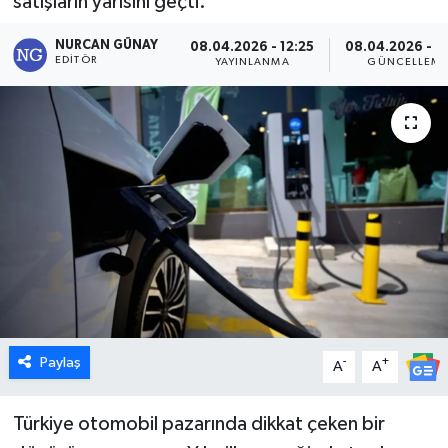
satışların yarısını geçti.
Dünya
NURCAN GÜNAY
08.04.2026 - 12:25
08.04.2026 - 1
EDITÖR
YAYINLANMA
GÜNCELLEM
Eğitim
Ekonomi
Emet
Foto Galeri
Gediz
Genel
Paylaş
-
+
A
A
Gündem
Türkiye otomobil pazarında dikkat çeken bir
Hisarcık