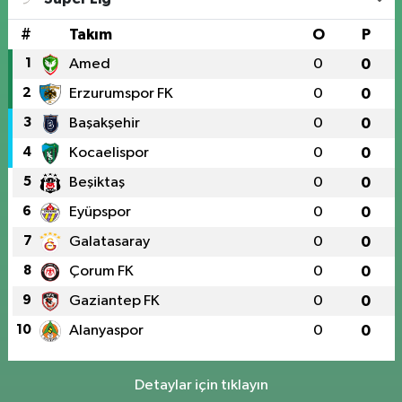
#
Takım
O
P
1
Amed
0
0
2
Erzurumspor FK
0
0
3
Başakşehir
0
0
4
Kocaelispor
0
0
5
Beşiktaş
0
0
6
Eyüpspor
0
0
7
Galatasaray
0
0
8
Çorum FK
0
0
9
Gaziantep FK
0
0
10
Alanyaspor
0
0
Detaylar için tıklayın