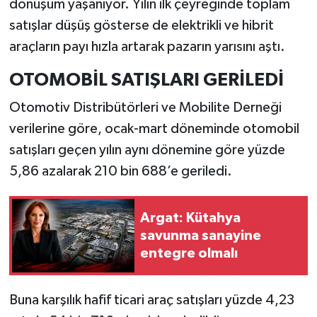
dönüşüm yaşanıyor. Yılın ilk çeyreğinde toplam
satışlar düşüş gösterse de elektrikli ve hibrit
İlçeler
araçların payı hızla artarak pazarın yarısını aştı.
Köşe Yazıları
OTOMOBİL SATIŞLARI GERİLEDİ
Kültür Sanat
Otomotiv Distribütörleri ve Mobilite Derneği
verilerine göre, ocak-mart döneminde otomobil
Kütahya
satışları geçen yılın aynı dönemine göre yüzde
5,86 azalarak 210 bin 688’e geriledi.
Magazin
Otomobil
Argat: Kütahya
savunma sanayine
Pazarlar
entegre olmalı
Politika
Buna karşılık hafif ticari araç satışları yüzde 4,23