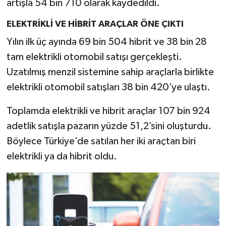
artışla 54 bin 710 olarak kaydedildi.
Resmi İlan
ELEKTRİKLİ VE HİBRİT ARAÇLAR ÖNE ÇIKTI
Rüya Tabirleri
Yılın ilk üç ayında 69 bin 504 hibrit ve 38 bin 28
Sağlık
tam elektrikli otomobil satışı gerçekleşti.
Uzatılmış menzil sistemine sahip araçlarla birlikte
Şaphane
elektrikli otomobil satışları 38 bin 420’ye ulaştı.
Simav
Toplamda elektrikli ve hibrit araçlar 107 bin 924
adetlik satışla pazarın yüzde 51,2’sini oluşturdu.
Siyaset
Böylece Türkiye’de satılan her iki araçtan biri
elektrikli ya da hibrit oldu.
Spor
Tavşanlı
Teknoloji