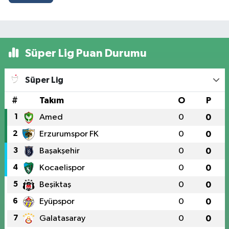
Süper Lig Puan Durumu
Süper Lig
#
Takım
O
P
1
Amed
0
0
2
Erzurumspor FK
0
0
3
Başakşehir
0
0
4
Kocaelispor
0
0
5
Beşiktaş
0
0
6
Eyüpspor
0
0
7
Galatasaray
0
0