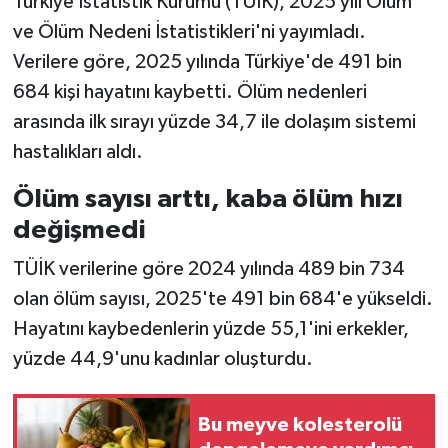
Türkiye İstatistik Kurumu (TÜİK), 2025 yılı Ölüm
ve Ölüm Nedeni İstatistikleri'ni yayımladı.
İlçeler
Verilere göre, 2025 yılında Türkiye'de 491 bin
684 kişi hayatını kaybetti. Ölüm nedenleri
Köşe Yazıları
arasında ilk sırayı yüzde 34,7 ile dolaşım sistemi
Kültür Sanat
hastalıkları aldı.
Ölüm sayısı arttı, kaba ölüm hızı
Kütahya
değişmedi
Magazin
TÜİK verilerine göre 2024 yılında 489 bin 734
olan ölüm sayısı, 2025'te 491 bin 684'e yükseldi.
Otomobil
Hayatını kaybedenlerin yüzde 55,1'ini erkekler,
Pazarlar
yüzde 44,9'unu kadınlar oluşturdu.
Politika
Bu meyve kolesterolü