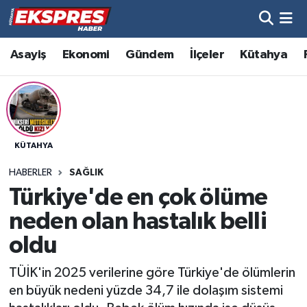
Altıntaş
Hava Durumu
Asayiş
Ekonomi
Gündem
İlçeler
Kütahya
Asayiş
Trafik Durumu
Aslanapa
Süper Lig Puan Durumu ve Fikstür
KÜTAHYA
Biyografiler
Tüm Manşetler
HABERLER
SAĞLIK
Bölge
Son Dakika Haberleri
Türkiye'de en çok ölüme
neden olan hastalık belli
Çavdarhisar
Haber Arşivi
oldu
Domaniç
TÜİK'in 2025 verilerine göre Türkiye'de ölümlerin
en büyük nedeni yüzde 34,7 ile dolaşım sistemi
Dumlupınar