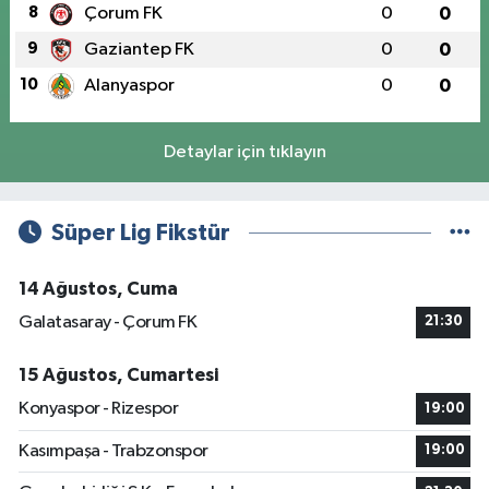
8
Çorum FK
0
0
9
Gaziantep FK
0
0
10
Alanyaspor
0
0
Detaylar için tıklayın
Süper Lig Fikstür
14 Ağustos, Cuma
Galatasaray - Çorum FK
21:30
15 Ağustos, Cumartesi
Konyaspor - Rizespor
19:00
Kasımpaşa - Trabzonspor
19:00