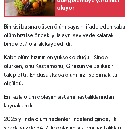
dengelemeye yardımcı
Resmi İlan
oluyor
Rüya Tabirleri
Bin kişi başına düşen ölüm sayısını ifade eden kaba
Sağlık
ölüm hızı ise önceki yılla aynı seviyede kalarak
binde 5,7 olarak kaydedildi.
Şaphane
Kaba ölüm hızının en yüksek olduğu il Sinop
Simav
olurken, onu Kastamonu, Giresun ve Balıkesir
takip etti. En düşük kaba ölüm hızı ise Şırnak'ta
Siyaset
ölçüldü.
Spor
En fazla ölüm dolaşım sistemi hastalıklarından
Tavşanlı
kaynaklandı
2025 yılında ölüm nedenleri incelendiğinde, ilk
Teknoloji
sırada yüzde 34,7 ile dolaşım sistemi hastalıkları