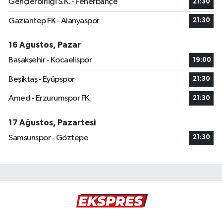
Gençlerbirliği S.K. - Fenerbahçe
21:30
Gaziantep FK - Alanyaspor
21:30
16 Ağustos, Pazar
Başakşehir - Kocaelispor
19:00
Beşiktaş - Eyüpspor
21:30
Amed - Erzurumspor FK
21:30
17 Ağustos, Pazartesi
Samsunspor - Göztepe
21:30