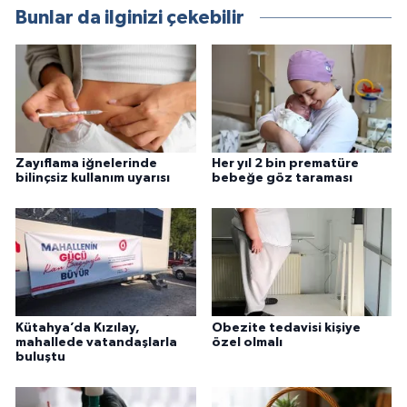
Bunlar da ilginizi çekebilir
Zayıflama iğnelerinde
Her yıl 2 bin prematüre
bilinçsiz kullanım uyarısı
bebeğe göz taraması
Kütahya’da Kızılay,
Obezite tedavisi kişiye
mahallede vatandaşlarla
özel olmalı
buluştu